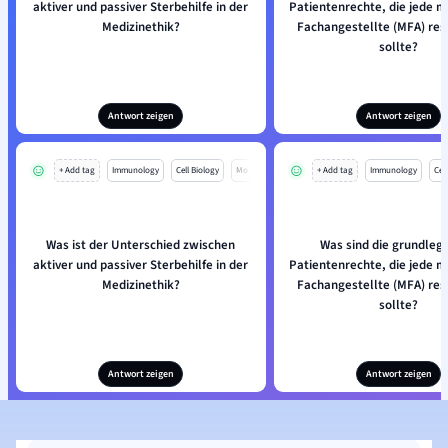
aktiver und passiver Sterbehilfe in der
Patientenrechte, die jede m
Medizinethik?
Fachangestellte (MFA) res
sollte?
Antwort zeigen
Antwort zeigen
+ Add tag
Immunology
Cell Biology
Mo
+ Add tag
Immunology
Cell
Was ist der Unterschied zwischen
Was sind die grundleg
aktiver und passiver Sterbehilfe in der
Patientenrechte, die jede m
Medizinethik?
Fachangestellte (MFA) res
sollte?
Antwort zeigen
Antwort zeigen