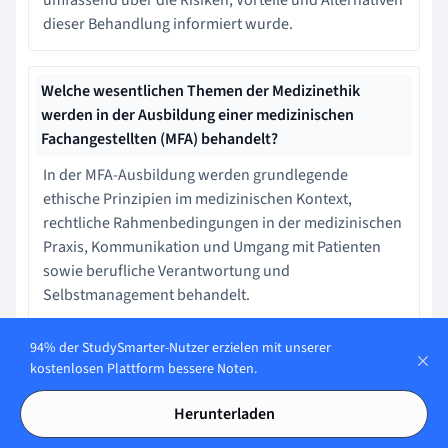
umfassend über die Risiken, Vorteile und Alternativen
dieser Behandlung informiert wurde.
Welche wesentlichen Themen der Medizinethik
werden in der Ausbildung einer medizinischen
Fachangestellten (MFA) behandelt?
In der MFA-Ausbildung werden grundlegende
ethische Prinzipien im medizinischen Kontext,
rechtliche Rahmenbedingungen in der medizinischen
Praxis, Kommunikation und Umgang mit Patienten
sowie berufliche Verantwortung und
Selbstmanagement behandelt.
94% der StudySmarter-Nutzer erzielen mit unserer
Was sind ethische Herausforderungen durch den
kostenlosen Plattform bessere Noten.
Einsatz von Künstlicher Intelligenz in der Medizin?
Herunterladen
Ethische Herausforderungen beinhalten Datenschutz
von medizinischen Daten, Verzerrungen in