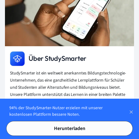
Über StudySmarter
StudySmarter ist ein weltweit anerkanntes Bildungstechnologie-
Unternehmen, das eine ganzheitliche Lernplattform für Schüler
und Studenten aller Altersstufen und Bildungsniveaus bietet.
Unsere Plattform unterstützt das Lernen in einer breiten Palette
von Fächern, einschließlich MINT, Sozialwissenschaften und
94% der StudySmarter-Nutzer erzielen mit unserer
Sprachen, und hilft den Schülern auch, weltweit verschiedene
kostenlosen Plattform bessere Noten.
Tests und Prüfungen wie GCSE, A Level, SAT, ACT, Abitur und mehr
erfolgreich zu meistern. Wir bieten eine umfangreiche Bibliothek
Herunterladen
von Lernmaterialien, einschließlich interaktiver Karteikarten,
umfassender Lehrbuchlösungen und detaillierter Erklärungen.