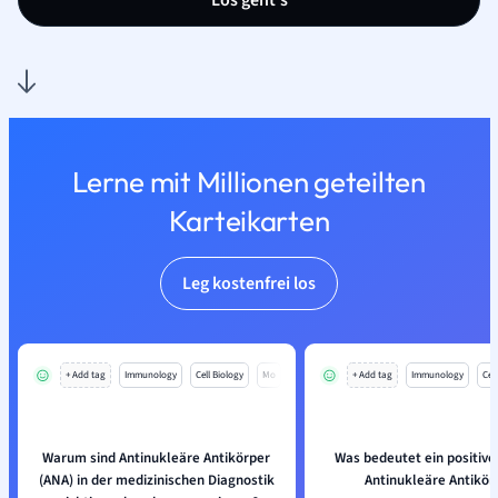
Los geht’s
Lerne mit Millionen geteilten
Karteikarten
Leg kostenfrei los
+ Add tag
Immunology
Cell Biology
Mo
+ Add tag
Immunology
Cell
Warum sind Antinukleäre Antikörper
Was bedeutet ein positiver
(ANA) in der medizinischen Diagnostik
Antinukleäre Antikör