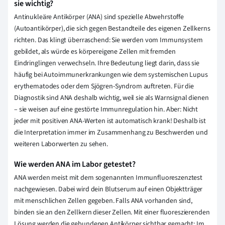
sie wichtig?
Antinukleäre Antikörper (ANA) sind spezielle Abwehrstoffe
(Autoantikörper), die sich gegen Bestandteile des eigenen Zellkerns
richten. Das klingt überraschend: Sie werden vom Immunsystem
gebildet, als würde es körpereigene Zellen mit fremden
Eindringlingen verwechseln. Ihre Bedeutung liegt darin, dass sie
häufig bei Autoimmunerkrankungen wie dem systemischen Lupus
erythematodes oder dem Sjögren-Syndrom auftreten. Für die
Diagnostik sind ANA deshalb wichtig, weil sie als Warnsignal dienen
– sie weisen auf eine gestörte Immunregulation hin. Aber: Nicht
jeder mit positiven ANA-Werten ist automatisch krank! Deshalb ist
die Interpretation immer im Zusammenhang zu Beschwerden und
weiteren Laborwerten zu sehen.
Wie werden ANA im Labor getestet?
ANA werden meist mit dem sogenannten Immunfluoreszenztest
nachgewiesen. Dabei wird dein Blutserum auf einen Objektträger
mit menschlichen Zellen gegeben. Falls ANA vorhanden sind,
binden sie an den Zellkern dieser Zellen. Mit einer fluoreszierenden
Lösung werden die gebundenen Antikörper sichtbar gemacht: Im