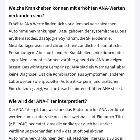
Welche Krankheiten können mit erhöhten ANA-Werten
verbunden sein?
Erhöhte ANA-Werte finden sich vor allem bei verschiedenen
Autoimmunerkrankungen. Dazu gehören der systemische Lupus
erythematodes, das Sjögren-Syndrom, die Sklerodermie,
Mischkollagenosen und chronisch-entzündliche rheumatische
Erkrankungen. Aber auch andere Krankheiten, Infektionen oder
sogar Medikamente können vorübergehend die ANA ansteigen
lassen. Das wichtigste Lernprinzip: ANA sind ein Warnsignal, aber
keine Diagnose! Erst die Kombination aus Symptomen, anderen
Laborwerten (wie speziellen Autoantikörpern) und ärztlicher
Einschätzung zeigt, welche Ursache hinter erhöhter ANA steckt.
Wie wird der ANA-Titer interpretiert?
Der ANA-Titer gibt an, wie stark das Blutserum für ANA verdünnt
werden kann, sodass sie noch nachweisbar sind. Ein hoher Titer
(z.B. 1:640) bedeutet, dass die Antikörper auch bei starker
Verdünnung vorhanden sind – das ist oft bei aktiven
Autoimmunerkrankungen der Fall. Niedrige Titer (z.B. 1:80 oder