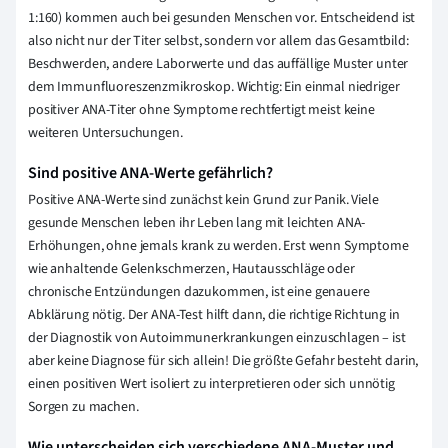
1:160) kommen auch bei gesunden Menschen vor. Entscheidend ist
also nicht nur der Titer selbst, sondern vor allem das Gesamtbild:
Beschwerden, andere Laborwerte und das auffällige Muster unter
dem Immunfluoreszenzmikroskop. Wichtig: Ein einmal niedriger
positiver ANA-Titer ohne Symptome rechtfertigt meist keine
weiteren Untersuchungen.
Sind positive ANA-Werte gefährlich?
Positive ANA-Werte sind zunächst kein Grund zur Panik. Viele
gesunde Menschen leben ihr Leben lang mit leichten ANA-
Erhöhungen, ohne jemals krank zu werden. Erst wenn Symptome
wie anhaltende Gelenkschmerzen, Hautausschläge oder
chronische Entzündungen dazukommen, ist eine genauere
Abklärung nötig. Der ANA-Test hilft dann, die richtige Richtung in
der Diagnostik von Autoimmunerkrankungen einzuschlagen – ist
aber keine Diagnose für sich allein! Die größte Gefahr besteht darin,
einen positiven Wert isoliert zu interpretieren oder sich unnötig
Sorgen zu machen.
Wie unterscheiden sich verschiedene ANA-Muster und