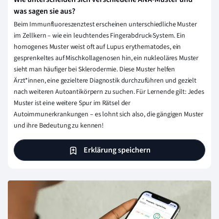
was sagen sie aus?
Beim Immunfluoreszenztest erscheinen unterschiedliche Muster
im Zellkern – wie ein leuchtendes Fingerabdruck-System. Ein
homogenes Muster weist oft auf Lupus erythematodes, ein
gesprenkeltes auf Mischkollagenosen hin, ein nukleoläres Muster
sieht man häufiger bei Sklerodermie. Diese Muster helfen
Ärzt*innen, eine gezieltere Diagnostik durchzuführen und gezielt
nach weiteren Autoantikörpern zu suchen. Für Lernende gilt: Jedes
Muster ist eine weitere Spur im Rätsel der
Autoimmunerkrankungen – es lohnt sich also, die gängigen Muster
und ihre Bedeutung zu kennen!
Erklärung speichern