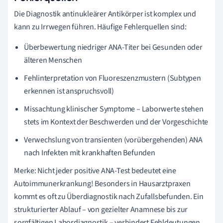
Die Diagnostik antinukleärer Antikörper ist komplex und
kann zu Irrwegen führen. Häufige Fehlerquellen sind:
Überbewertung niedriger ANA-Titer bei Gesunden oder
älteren Menschen
Fehlinterpretation von Fluoreszenzmustern (Subtypen
erkennen ist anspruchsvoll)
Missachtung klinischer Symptome – Laborwerte stehen
stets im Kontext der Beschwerden und der Vorgeschichte
Verwechslung von transienten (vorübergehenden) ANA
nach Infekten mit krankhaften Befunden
Merke: Nicht jeder positive ANA-Test bedeutet eine
Autoimmunerkrankung! Besonders in Hausarztpraxen
kommt es oft zu Überdiagnostik nach Zufallsbefunden. Ein
strukturierter Ablauf – von gezielter Anamnese bis zur
sorgfältigen Labordiagnostik – verhindert Fehldeutungen