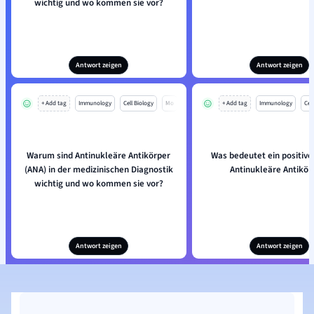
wichtig und wo kommen sie vor?
Antwort zeigen
Antwort zeigen
+ Add tag
Immunology
Cell Biology
Mo
+ Add tag
Immunology
Cell
Warum sind Antinukleäre Antikörper
Was bedeutet ein positiver
(ANA) in der medizinischen Diagnostik
Antinukleäre Antikör
wichtig und wo kommen sie vor?
Antwort zeigen
Antwort zeigen