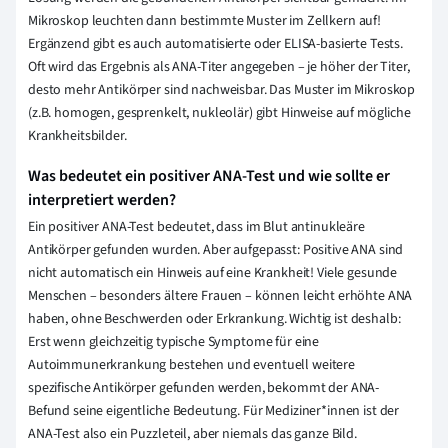
Mikroskop leuchten dann bestimmte Muster im Zellkern auf!
Ergänzend gibt es auch automatisierte oder ELISA-basierte Tests.
Oft wird das Ergebnis als ANA-Titer angegeben – je höher der Titer,
desto mehr Antikörper sind nachweisbar. Das Muster im Mikroskop
(z.B. homogen, gesprenkelt, nukleolär) gibt Hinweise auf mögliche
Krankheitsbilder.
Was bedeutet ein positiver ANA-Test und wie sollte er
interpretiert werden?
Ein positiver ANA-Test bedeutet, dass im Blut antinukleäre
Antikörper gefunden wurden. Aber aufgepasst: Positive ANA sind
nicht automatisch ein Hinweis auf eine Krankheit! Viele gesunde
Menschen – besonders ältere Frauen – können leicht erhöhte ANA
haben, ohne Beschwerden oder Erkrankung. Wichtig ist deshalb:
Erst wenn gleichzeitig typische Symptome für eine
Autoimmunerkrankung bestehen und eventuell weitere
spezifische Antikörper gefunden werden, bekommt der ANA-
Befund seine eigentliche Bedeutung. Für Mediziner*innen ist der
ANA-Test also ein Puzzleteil, aber niemals das ganze Bild.