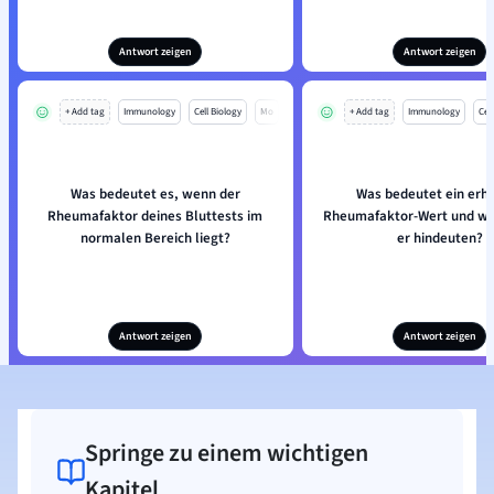
Antwort zeigen
Antwort zeigen
+ Add tag
Immunology
Cell Biology
Mo
+ Add tag
Immunology
Cell
Was bedeutet es, wenn der
Was bedeutet ein erh
Rheumafaktor deines Bluttests im
Rheumafaktor-Wert und wo
normalen Bereich liegt?
er hindeuten?
Antwort zeigen
Antwort zeigen
Springe zu einem wichtigen
Kapitel