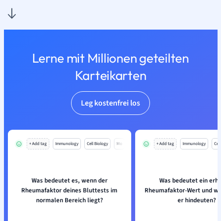
Lerne mit Millionen geteilten
Karteikarten
Leg kostenfrei los
+ Add tag
Immunology
Cell Biology
Mo
+ Add tag
Immunology
Cell
Was bedeutet es, wenn der
Was bedeutet ein erh
Rheumafaktor deines Bluttests im
Rheumafaktor-Wert und wo
normalen Bereich liegt?
er hindeuten?