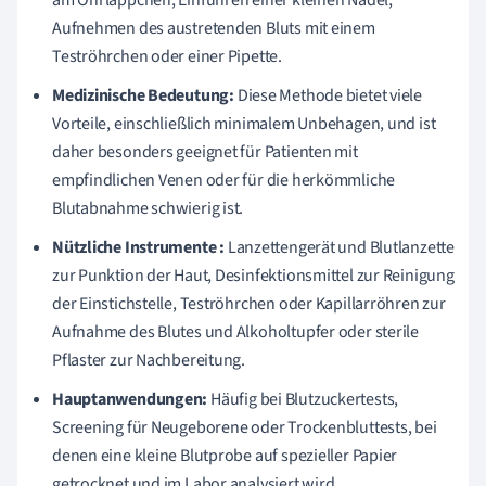
am Ohrläppchen, Einführen einer kleinen Nadel,
Aufnehmen des austretenden Bluts mit einem
Teströhrchen oder einer Pipette.
Medizinische Bedeutung:
Diese Methode bietet viele
Vorteile, einschließlich minimalem Unbehagen, und ist
daher besonders geeignet für Patienten mit
empfindlichen Venen oder für die herkömmliche
Blutabnahme schwierig ist.
Nützliche Instrumente :
Lanzettengerät und Blutlanzette
zur Punktion der Haut, Desinfektionsmittel zur Reinigung
der Einstichstelle, Teströhrchen oder Kapillarröhren zur
Aufnahme des Blutes und Alkoholtupfer oder sterile
Pflaster zur Nachbereitung.
Hauptanwendungen:
Häufig bei Blutzuckertests,
Screening für Neugeborene oder Trockenbluttests, bei
denen eine kleine Blutprobe auf spezieller Papier
getrocknet und im Labor analysiert wird.