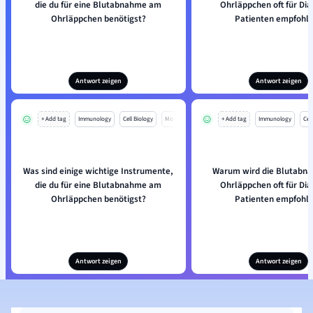
die du für eine Blutabnahme am
Ohrläppchen oft für Dia
Ohrläppchen benötigst?
Patienten empfohl
Antwort zeigen
Antwort zeigen
+ Add tag
Immunology
Cell Biology
Mo
+ Add tag
Immunology
Cell
Was sind einige wichtige Instrumente,
Warum wird die Blutabn
die du für eine Blutabnahme am
Ohrläppchen oft für Dia
Ohrläppchen benötigst?
Patienten empfohl
Antwort zeigen
Antwort zeigen