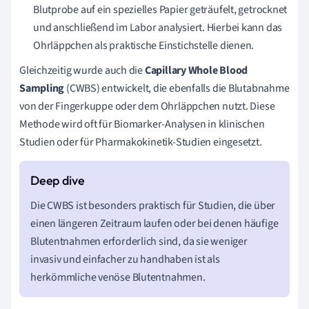
Blutprobe auf ein spezielles Papier geträufelt, getrocknet
und anschließend im Labor analysiert. Hierbei kann das
Ohrläppchen als praktische Einstichstelle dienen.
Gleichzeitig wurde auch die
Capillary Whole Blood
Sampling
(CWBS) entwickelt, die ebenfalls die Blutabnahme
von der Fingerkuppe oder dem Ohrläppchen nutzt. Diese
Methode wird oft für Biomarker-Analysen in klinischen
Studien oder für Pharmakokinetik-Studien eingesetzt.
Die CWBS ist besonders praktisch für Studien, die über
einen längeren Zeitraum laufen oder bei denen häufige
Blutentnahmen erforderlich sind, da sie weniger
invasiv und einfacher zu handhaben ist als
herkömmliche venöse Blutentnahmen.