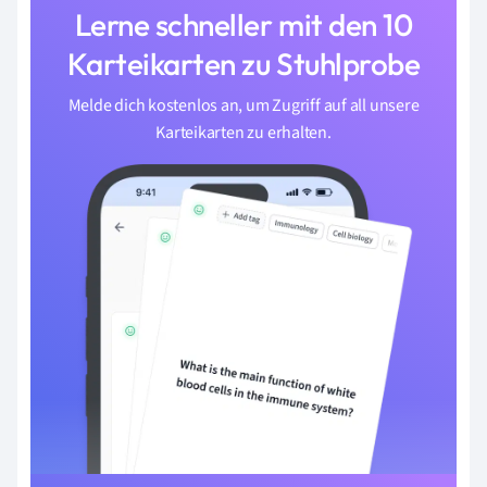
Lerne schneller mit den 10
Karteikarten zu Stuhlprobe
Melde dich kostenlos an, um Zugriff auf all unsere
Karteikarten zu erhalten.