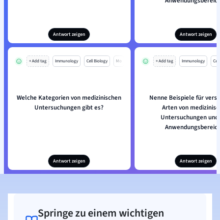
Anwendungsbereich
Antwort zeigen
Antwort zeigen
+ Add tag
Immunology
Cell Biology
Mo
+ Add tag
Immunology
Cell
Welche Kategorien von medizinischen
Nenne Beispiele für vers
Untersuchungen gibt es?
Arten von medizinis
Untersuchungen und 
Anwendungsbereich
Antwort zeigen
Antwort zeigen
Springe zu einem wichtigen