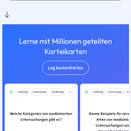
Lerne mit Millionen geteilten
Karteikarten
Leg kostenfrei los
+ Add tag
Immunology
Cell Biology
Mo
+ Add tag
Immunology
Cell
Welche Kategorien von medizinischen
Nenne Beispiele für vers
Untersuchungen gibt es?
Arten von medizinis
Untersuchungen und 