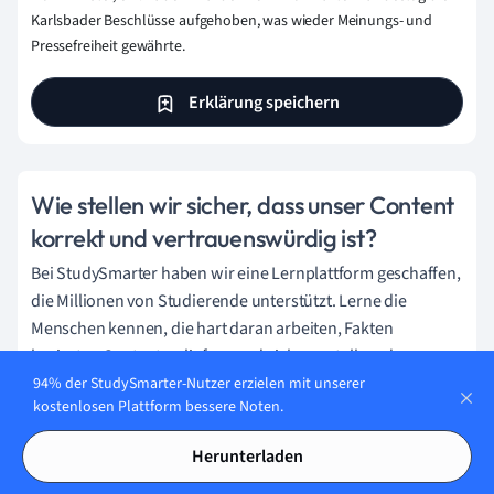
Karlsbader Beschlüsse aufgehoben, was wieder Meinungs- und
Pressefreiheit gewährte.
Erklärung speichern
Wie stellen wir sicher, dass unser Content
korrekt und vertrauenswürdig ist?
Bei StudySmarter haben wir eine Lernplattform geschaffen,
die Millionen von Studierende unterstützt. Lerne die
Menschen kennen, die hart daran arbeiten, Fakten
basierten Content zu liefern und sicherzustellen, dass er
überprüft wird.
94% der StudySmarter-Nutzer erzielen mit unserer
kostenlosen Plattform bessere Noten.
Content-Erstellungsprozess:
Herunterladen