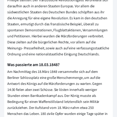
Phillipe stellten. Der französische Revolutionsgeist verbreitete sich
daraufhin auch in anderen Staaten Europas. Vor allem die
südwestlichen Staaten des Deutschen Bundes schöpften aus ihr
die Anregung für eine eigene Revolution. Es kam in den deutschen
Staaten, ermutigt durch das französische Beispiel, überall zu
spontanen Demonstrationen, Flugblattaktionen, Versammlungen
und Petitionen. Hierbei wurden die Märzforderungen verbreitet.
Diese zielten auf die bürgerlichen Rechte, vor allem auf die
Meinungs- Pressefreiheit, sowie auch auf eine verfassungsstaatliche
Ordnung und eine nationalstaatliche Einigung Deutschlands.
Was passierte am 18.03.1848?
Am Nachmittag des 18.März 1848 versammelte sich auf dem
Berliner Schlossplatz eine große Menschenmenge, um auf die
Antwort des Königs auf die Märzforderungen zu warten. Gegen
14:30 fielen aber zwei Schüsse. Sie lösten innerhalb weniger
Stunden einen Barrikadenkampf aus. Der König musste als
Bedingung für einen Waffenstillstand letztendlich sein Militär
zurückziehen. Der Aufstand vom 18. März nahm etwa 250
Menschen das Leben. 180 zivile Opfer wurden einige Tage später in