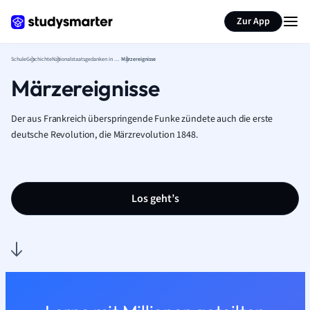
Karteikarten erstellen
Seite zusammenfassen
Zur App
Schule
Geschichte
Nationalstaatsgedanken in Deutschland
Märzereignisse
Märzereignisse
Der aus Frankreich überspringende Funke zündete auch die erste
deutsche Revolution, die Märzrevolution 1848.
Los geht’s