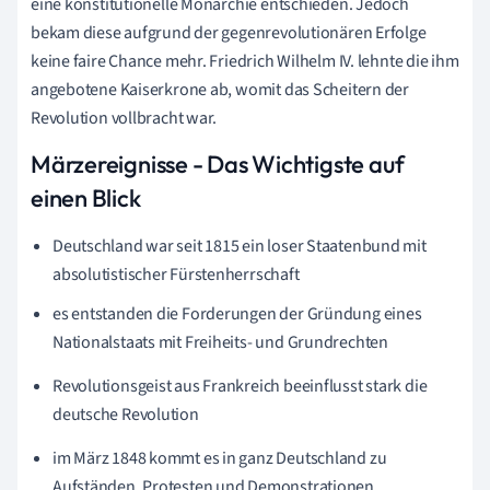
eine konstitutionelle Monarchie entschieden. Jedoch
bekam diese aufgrund der gegenrevolutionären Erfolge
keine faire Chance mehr. Friedrich Wilhelm IV. lehnte die ihm
angebotene Kaiserkrone ab, womit das Scheitern der
Revolution vollbracht war.
Märzereignisse - Das Wichtigste auf
einen Blick
Deutschland war seit 1815 ein loser Staatenbund mit
absolutistischer Fürstenherrschaft
es entstanden die Forderungen der Gründung eines
Nationalstaats mit Freiheits- und Grundrechten
Revolutionsgeist aus Frankreich beeinflusst stark die
deutsche Revolution
im März 1848 kommt es in ganz Deutschland zu
Aufständen, Protesten und Demonstrationen