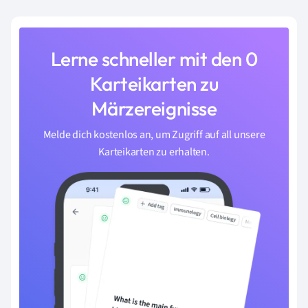
Lerne schneller mit den 0
Karteikarten zu
Märzereignisse
Melde dich kostenlos an, um Zugriff auf all unsere
Karteikarten zu erhalten.