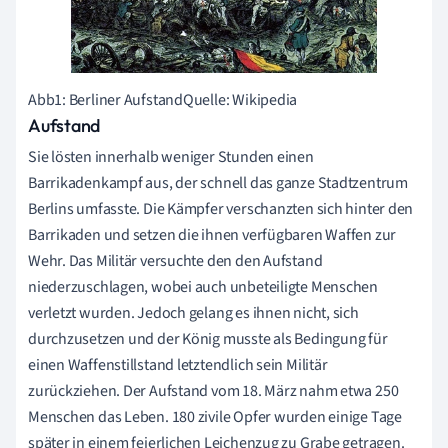
Abb1: Berliner AufstandQuelle: Wikipedia
Aufstand
Sie lösten innerhalb weniger Stunden einen
Barrikadenkampf aus, der schnell das ganze Stadtzentrum
Berlins umfasste. Die Kämpfer verschanzten sich hinter den
Barrikaden und setzen die ihnen verfügbaren Waffen zur
Wehr. Das Militär versuchte den den Aufstand
niederzuschlagen, wobei auch unbeteiligte Menschen
verletzt wurden. Jedoch gelang es ihnen nicht, sich
durchzusetzen und der König musste als Bedingung für
einen Waffenstillstand letztendlich sein Militär
zurückziehen. Der Aufstand vom 18. März nahm etwa 250
Menschen das Leben. 180 zivile Opfer wurden einige Tage
später in einem feierlichen Leichenzug zu Grabe getragen.