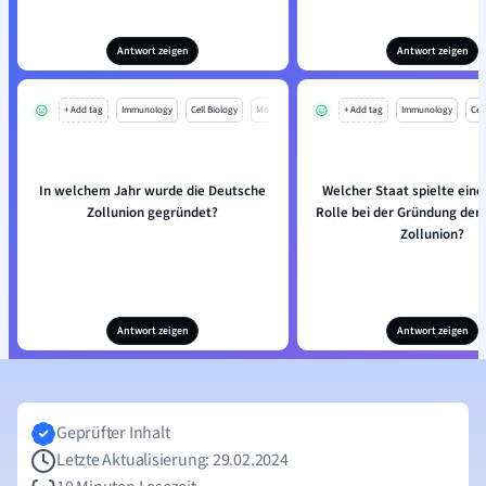
Antwort zeigen
Antwort zeigen
+ Add tag
Immunology
Cell Biology
Mo
+ Add tag
Immunology
Cell
In welchem Jahr wurde die Deutsche
Welcher Staat spielte eine
Zollunion gegründet?
Rolle bei der Gründung der
Zollunion?
Antwort zeigen
Antwort zeigen
Geprüfter Inhalt
Letzte Aktualisierung: 29.02.2024