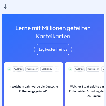
Lerne mit Millionen geteilten
Karteikarten
Leg kostenfrei los
+ Add tag
Immunology
Cell Biology
Mo
+ Add tag
Immunology
Cell
In welchem Jahr wurde die Deutsche
Welcher Staat spielte eine
Zollunion gegründet?
Rolle bei der Gründung der
Zollunion?