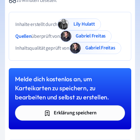
10 Minuten Lesezeit
Lily Hulatt
Inhalte erstellt durch
Gabriel Freitas
Quellen
überprüft von
Gabriel Freitas
Inhaltsqualität geprüft von
Melde dich kostenlos an, um
Karteikarten zu speichern, zu
bearbeiten und selbst zu erstellen.
Erklärung speichern