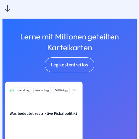
Lerne mit Millionen geteilten
Karteikarten
Leg kostenfrei los
+ Add tag
Immunology
Cell Biology
Mo
Was bedeutet restriktive Fiskalpolitik?