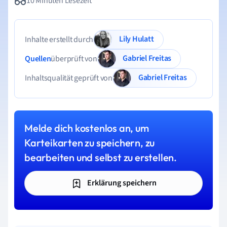
10 Minuten Lesezeit
Lily Hulatt
Inhalte erstellt durch
Gabriel Freitas
Quellen
überprüft von
Gabriel Freitas
Inhaltsqualität geprüft von
Melde dich kostenlos an, um
Karteikarten zu speichern, zu
bearbeiten und selbst zu erstellen.
Erklärung speichern