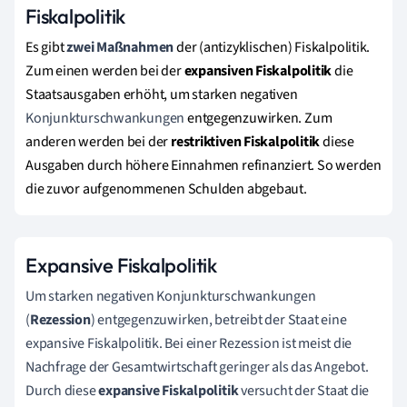
Fiskalpolitik
Es gibt
zwei Maßnahmen
der (antizyklischen) Fiskalpolitik.
Zum einen werden bei der
expansiven Fiskalpolitik
die
Staatsausgaben erhöht, um starken negativen
Konjunkturschwankungen
entgegenzuwirken
. Zum
anderen werden bei der
restriktiven Fiskalpolitik
diese
Ausgaben durch höhere Einnahmen refinanziert
. So werden
die zuvor aufgenommenen Schulden abgebaut.
Expansive Fiskalpolitik
Um starken negativen Konjunkturschwankungen
(
Rezession
) entgegenzuwirken, betreibt der Staat eine
expansive Fiskalpolitik. Bei einer Rezession ist meist die
Nachfrage der Gesamtwirtschaft geringer als das Angebot.
Durch diese
expansive Fiskalpolitik
versucht der Staat die