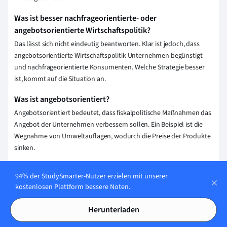
Was ist besser nachfrageorientierte- oder
angebotsorientierte Wirtschaftspolitik?
Das lässt sich nicht eindeutig beantworten. Klar ist jedoch, dass
angebotsorientierte Wirtschaftspolitik Unternehmen begünstigt
und nachfrageorientierte Konsumenten. Welche Strategie besser
ist, kommt auf die Situation an.
Was ist angebotsorientiert?
Angebotsorientiert bedeutet, dass fiskalpolitische Maßnahmen das
Angebot der Unternehmen verbessern sollen. Ein Beispiel ist die
Wegnahme von Umweltauflagen, wodurch die Preise der Produkte
sinken.
Erklärung speichern
94% der StudySmarter-Nutzer erzielen mit unserer
kostenlosen Plattform bessere Noten.
Herunterladen
Wie stellen wir sicher, dass unser Content