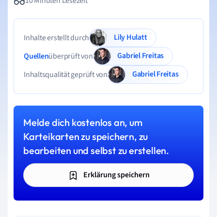
10 Minuten Lesezeit
Lily Hulatt
Inhalte erstellt durch
Gabriel Freitas
Quellen
überprüft von
Gabriel Freitas
Inhaltsqualität geprüft von
Melde dich kostenlos an, um
Karteikarten zu speichern, zu
bearbeiten und selbst zu erstellen.
Erklärung speichern