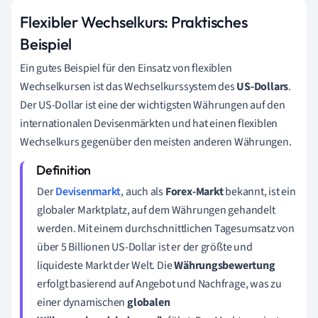
Flexibler Wechselkurs: Praktisches
Beispiel
Ein gutes Beispiel für den Einsatz von flexiblen
Wechselkursen ist das Wechselkurssystem des
US-Dollars
.
Der US-Dollar ist eine der wichtigsten Währungen auf den
internationalen Devisenmärkten und hat einen flexiblen
Wechselkurs gegenüber den meisten anderen Währungen.
Der
Devisenmarkt
, auch als
Forex-Markt
bekannt, ist ein
globaler Marktplatz, auf dem Währungen gehandelt
werden. Mit einem durchschnittlichen Tagesumsatz von
über 5 Billionen US-Dollar ist er der größte und
liquideste Markt der Welt. Die
Währungsbewertung
erfolgt basierend auf Angebot und Nachfrage, was zu
einer dynamischen
globalen