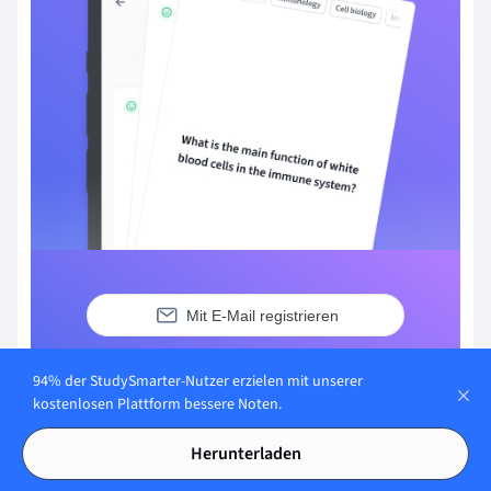
Mit E-Mail registrieren
Du hast bereits ein Konto?
Anmelden
94% der StudySmarter-Nutzer erzielen mit unserer
kostenlosen Plattform bessere Noten.
Herunterladen
Häufig gestellte Fragen zum Thema