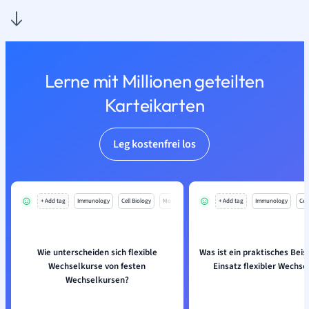
Lerne mit Millionen geteilten
Karteikarten
Leg kostenfrei los
+ Add tag
Immunology
Cell Biology
Mo
+ Add tag
Immunology
Cell
Wie unterscheiden sich flexible
Was ist ein praktisches Beisp
Wechselkurse von festen
Einsatz flexibler Wechse
Wechselkursen?