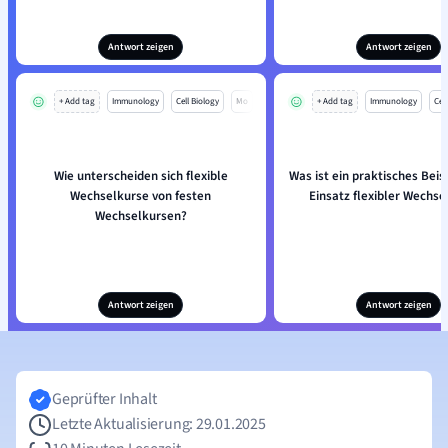
Antwort zeigen
Antwort zeigen
+ Add tag
Immunology
Cell Biology
Mo
+ Add tag
Immunology
Cell
Wie unterscheiden sich flexible
Was ist ein praktisches Beisp
Wechselkurse von festen
Einsatz flexibler Wechse
Wechselkursen?
Antwort zeigen
Antwort zeigen
Geprüfter Inhalt
Letzte Aktualisierung: 29.01.2025