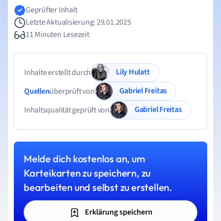
Geprüfter Inhalt
Letzte Aktualisierung: 29.01.2025
11 Minuten Lesezeit
Lily Hulatt
Inhalte erstellt durch
Gabriel Freitas
Quellen
überprüft von
Gabriel Freitas
Inhaltsqualität geprüft von
Melde dich kostenlos an, um
Karteikarten zu speichern, zu
bearbeiten und selbst zu erstellen.
Erklärung speichern