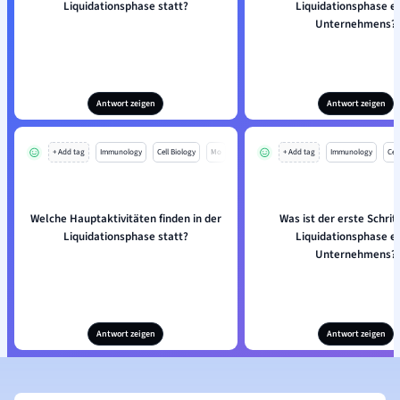
Liquidationsphase statt?
Liquidationsphase e
Unternehmens?
Antwort zeigen
Antwort zeigen
+ Add tag
Immunology
Cell Biology
Mo
+ Add tag
Immunology
Cell
Welche Hauptaktivitäten finden in der
Was ist der erste Schritt
Liquidationsphase statt?
Liquidationsphase e
Unternehmens?
Antwort zeigen
Antwort zeigen