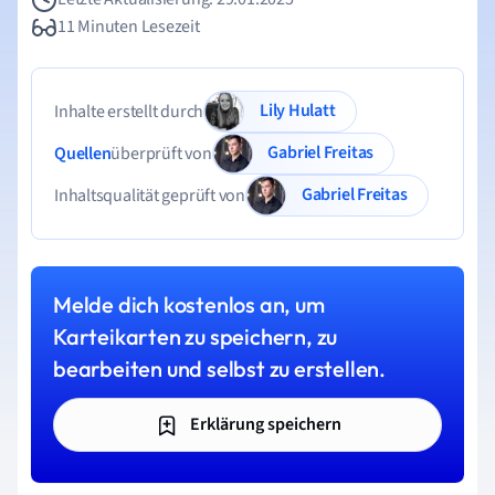
11 Minuten Lesezeit
Lily Hulatt
Inhalte erstellt durch
Gabriel Freitas
Quellen
überprüft von
Gabriel Freitas
Inhaltsqualität geprüft von
Melde dich kostenlos an, um
Karteikarten zu speichern, zu
bearbeiten und selbst zu erstellen.
Erklärung speichern