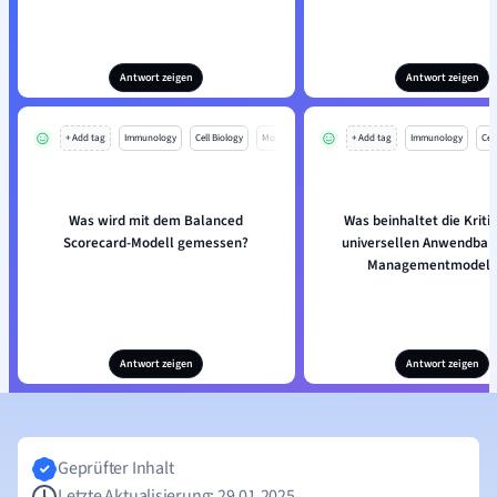
Antwort zeigen
Antwort zeigen
+ Add tag
Immunology
Cell Biology
Mo
+ Add tag
Immunology
Cell
Was wird mit dem Balanced
Was beinhaltet die Kriti
Scorecard-Modell gemessen?
universellen Anwendbark
Managementmodell
Antwort zeigen
Antwort zeigen
Geprüfter Inhalt
Letzte Aktualisierung: 29.01.2025