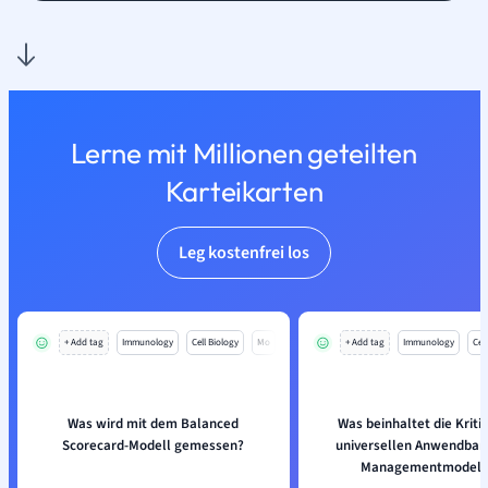
Lerne mit Millionen geteilten
Karteikarten
Leg kostenfrei los
+ Add tag
Immunology
Cell Biology
Mo
+ Add tag
Immunology
Cell
Was wird mit dem Balanced
Was beinhaltet die Kriti
Scorecard-Modell gemessen?
universellen Anwendbark
Managementmodell