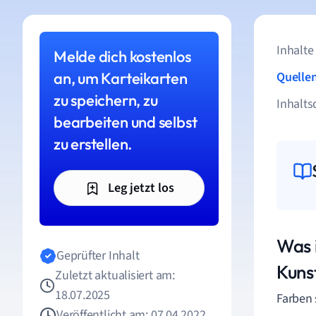
Inhalte
Melde dich kostenlos
an, um Karteikarten
Quelle
zu speichern, zu
Inhalts
bearbeiten und selbst
zu erstellen.
Leg jetzt los
Was 
Geprüfter Inhalt
Kuns
Zuletzt aktualisiert am:
18.07.2025
Farben 
Veröffentlicht am: 07.04.2022