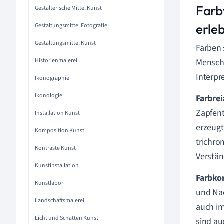
Farb
Gestalterische Mittel Kunst
erle
Gestaltungsmittel Fotografie
Gestaltungsmittel Kunst
Farben 
Historienmalerei
Mensche
Interpr
Ikonographie
Ikonologie
Farbre
Zapfent
Installation Kunst
erzeugt
Komposition Kunst
trichro
Kontraste Kunst
Verstän
Kunstinstallation
Farbko
Kunstlabor
und Nac
Landschaftsmalerei
auch im
Licht und Schatten Kunst
sind au