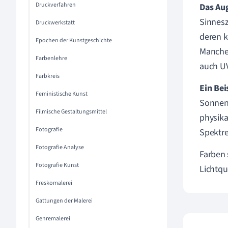
Druckverfahren
Das Aug
Sinnesz
Druckwerkstatt
deren k
Epochen der Kunstgeschichte
Manche 
Farbenlehre
auch UV
Farbkreis
Ein Bei
Feministische Kunst
Sonnenl
Filmische Gestaltungsmittel
physika
Fotografie
Spektre
Fotografie Analyse
Farben 
Fotografie Kunst
Lichtqu
Freskomalerei
Gattungen der Malerei
Genremalerei