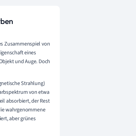
rben
des Zusammenspiel von
Eigenschaft eines
 Objekt und Auge. Doch
netische Strahlung)
 Farbspektrum von etwa
eil absorbiert, der Rest
en die wahrgenommene
iert, aber grünes