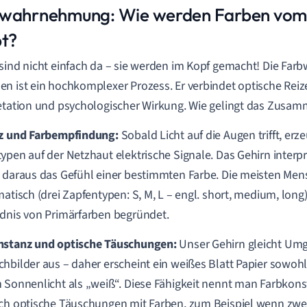
wahrnehmung: Wie werden Farben vom
bt?
sind nicht einfach da – sie werden im Kopf gemacht! Die F
n ist ein hochkomplexer Prozess. Er verbindet optische Reize
etation und psychologischer Wirkung. Wie gelingt das Zusam
iz und Farbempfindung:
Sobald Licht auf die Augen trifft, erz
ypen auf der Netzhaut elektrische Signale. Das Gehirn interpr
 daraus das Gefühl einer bestimmten Farbe. Die meisten Men
matisch (drei Zapfentypen: S, M, L – engl. short, medium, long
dnis von Primärfarben begründet.
nstanz und optische Täuschungen:
Unser Gehirn gleicht Umg
hbilder aus – daher erscheint ein weißes Blatt Papier sowohl 
 Sonnenlicht als „weiß“. Diese Fähigkeit nennt man Farbkons
ch optische Täuschungen mit Farben, zum Beispiel wenn zwei