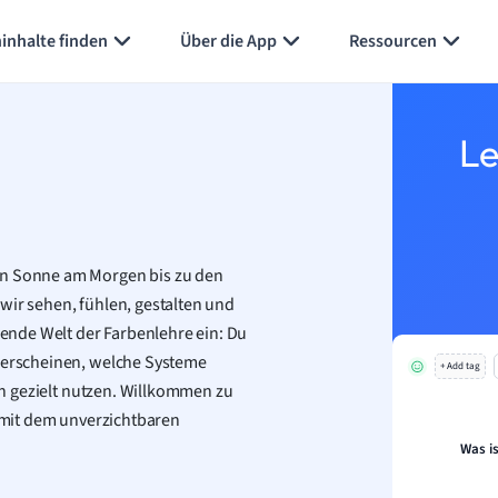
Karteikarten erstellen
Seite zusammenfassen
inhalte finden
Über die App
Ressourcen
Le
en Sonne am Morgen bis zu den
wir sehen, fühlen, gestalten und
erende Welt der Farbenlehre ein: Du
h erscheinen, welche Systeme
+ Add tag
 gezielt nutzen. Willkommen zu
– mit dem unverzichtbaren
Was i