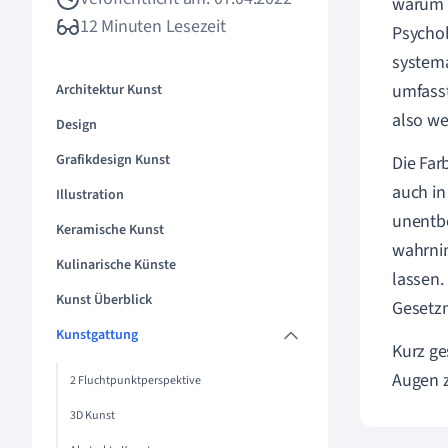
warum d
12 Minuten Lesezeit
Psychol
systema
umfasst
Architektur Kunst
also we
Design
Grafikdesign Kunst
Die Far
auch in
Illustration
unentbe
Keramische Kunst
wahrnim
Kulinarische Künste
lassen.
Kunst Überblick
Gesetz
Kunstgattung
Kurz ge
Augen z
2 Fluchtpunktperspektive
3D Kunst