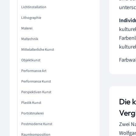
untersc
Lichtinstallation
Lithographie
Individ
kulture
Malerei
Farbenl
Maltechnik
kulture
Mittelalterliche Kunst
Farbwah
Objektkunst
Performance Art
Performance Kunst
Perspektiven Kunst
Die 
Plastik Kunst
Verg
Porträtmalerei
Zwei Na
Postmoderne Kunst
Wolfgan
Raumkomposition