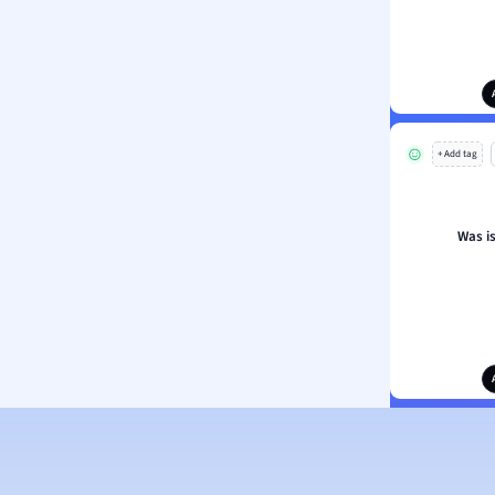
+ Add tag
Was i