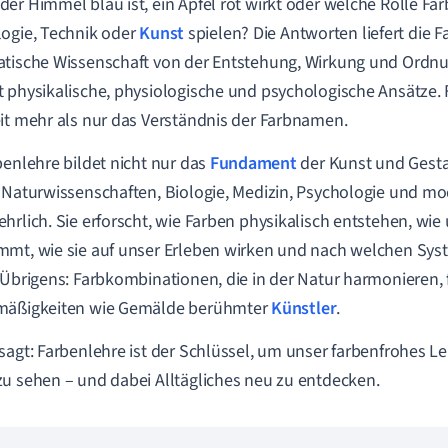
er Himmel blau ist, ein Apfel rot wirkt oder welche Rolle Far
ogie, Technik oder
Kunst
spielen? Die Antworten liefert die Fa
tische Wissenschaft von der Entstehung, Wirkung und Ordn
 physikalische, physiologische und psychologische Ansätze.
it mehr als nur das Verständnis der Farbnamen.
benlehre bildet nicht nur das
Fundament
der Kunst und Gesta
 Naturwissenschaften, Biologie, Medizin, Psychologie und m
hrlich. Sie erforscht, wie Farben physikalisch entstehen, wie
mt, wie sie auf unser Erleben wirken und nach welchen Sys
 Übrigens: Farbkombinationen, die in der Natur harmonieren,
mäßigkeiten wie Gemälde berühmter
Künstler
.
sagt: Farbenlehre ist der Schlüssel, um unser farbenfrohes 
u sehen – und dabei Alltägliches neu zu entdecken.