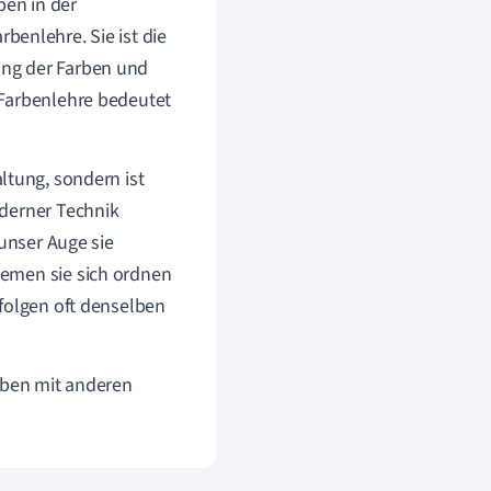
ben in der
rbenlehre. Sie ist die
ung der Farben und
 Farbenlehre bedeutet
ltung, sondern ist
oderner Technik
 unser Auge sie
temen sie sich ordnen
 folgen oft denselben
Leben mit anderen