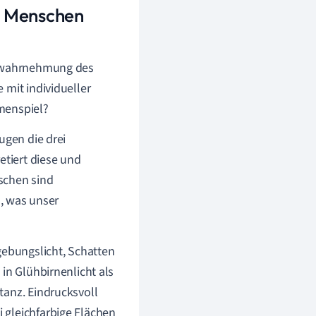
 Menschen
arbwahrnehmung des
 mit individueller
menspiel?
eugen die drei
etiert diese und
schen sind
), was unser
ebungslicht, Schatten
in Glühbirnenlicht als
tanz. Eindrucksvoll
 gleichfarbige Flächen