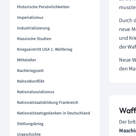
musste
Historische Persönlichkeiten
Imperialismus
Durch d
Industrialisierung
neue Mö
und Kri
Klassische Studien
der Waf
Kriegseintritt USA 1. Weltkrieg
Neue Wa
Mittelalter
den Mar
Nachkriegszeit
Nahostkonflikt
Nationalsozialismus
Nationalstaatsbildung Frankreich
Waff
Nationalstaatsgedanken in Deutschland
Der bri
Stellungskrieg
Maschi
Urgeschichte