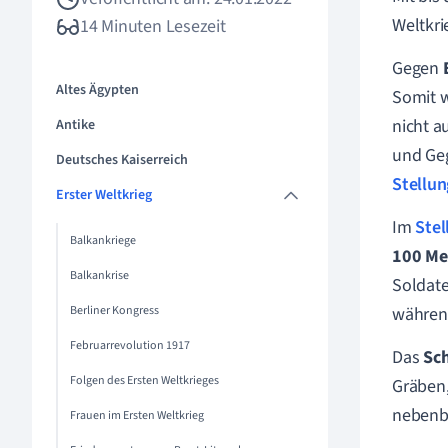
Weltkri
14 Minuten Lesezeit
Gegen
E
Altes Ägypten
Somit w
nicht a
Antike
und Ge
Deutsches Kaiserreich
Stellun
Erster Weltkrieg
Im
Stel
Balkankriege
100 Me
Balkankrise
Soldate
Berliner Kongress
während
Februarrevolution 1917
Das
Sc
Folgen des Ersten Weltkrieges
Gräben,
nebenbe
Frauen im Ersten Weltkrieg