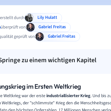
Lily Hulatt
 erstellt durch
Gabriel Freitas
n
überprüft von
Gabriel Freitas
qualität geprüft von
Springe zu einem wichtigen Kapitel
lungskrieg im Ersten Weltkrieg
te Weltkrieg war der erste
industriallisierter Krieg
. Und bis 
 Weltkriegs, der "schlimmste" Krieg den die Menschheitsgesc
 dato den höchsten Opferzahlen, 17 Millionen Menschen verlo