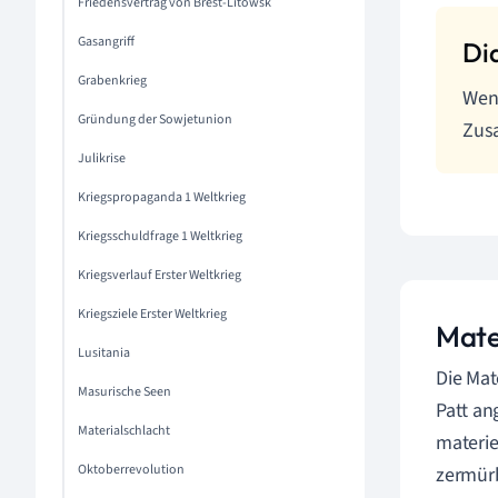
Friedensvertrag von Brest-Litowsk
Gasangriff
Grabenkrieg
Wenn
Gründung der Sowjetunion
Zus
Julikrise
Kriegspropaganda 1 Weltkrieg
Kriegsschuldfrage 1 Weltkrieg
Kriegsverlauf Erster Weltkrieg
Kriegsziele Erster Weltkrieg
Mate
Lusitania
Die Mat
Masurische Seen
Patt an
Materialschlacht
materie
Oktoberrevolution
zermürb