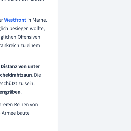
er
Westfront
in Marne.
lich besiegen wollte,
nglichen Offensiven
ankreich zu einem
Distanz von unter
acheldrahtzaun
. Die
eschützt zu sein,
engräben
.
hreren Reihen von
he Armee baute