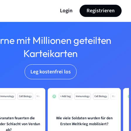
Login
Registrieren
rne mit Millionen geteilten
Karteikarten
Leg kostenfrei los
Immunology
Cell Biology
Mo
+ Add tag
Immunology
Cell Biology
Mo
Granaten feuerten die
Wie viele Soldaten wurden für den
 der Schlacht von Verdun
Ersten Weltkrieg mobilisiert?
ab?