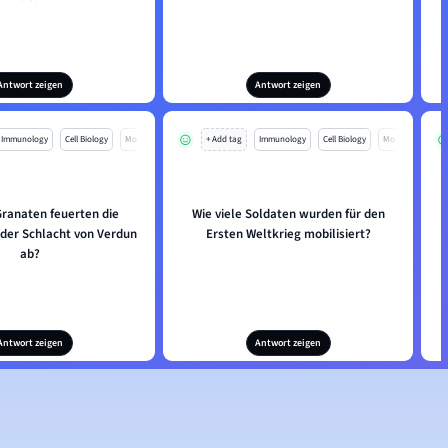
Antwort zeigen
Antwort zeigen
Immunology
Cell Biology
Mo
+ Add tag
Immunology
Cell Biology
Mo
Granaten feuerten die
Wie viele Soldaten wurden für den
 der Schlacht von Verdun
Ersten Weltkrieg mobilisiert?
ab?
Antwort zeigen
Antwort zeigen