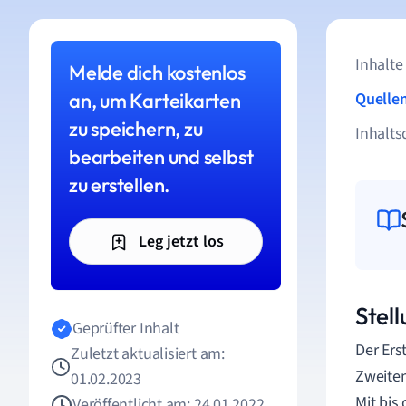
Inhalte
Melde dich kostenlos
an, um Karteikarten
Quelle
zu speichern, zu
Inhalts
bearbeiten und selbst
zu erstellen.
Leg jetzt los
Stel
Geprüfter Inhalt
Der Ers
Zuletzt aktualisiert am:
Zweiten
01.02.2023
Mit bis
Veröffentlicht am: 24.01.2022