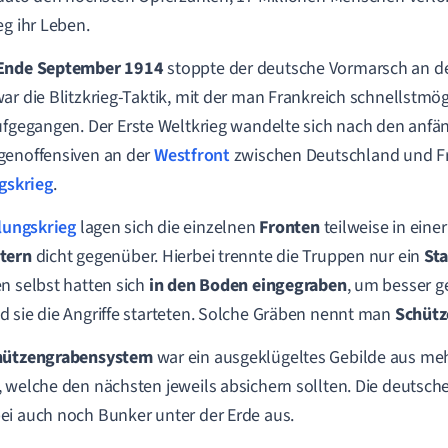
eg ihr Leben.
nde September 1914
stoppte der deutsche Vormarsch an d
ar die Blitzkrieg-Taktik, mit der man Frankreich schnellstmög
ufgegangen.
Der Erste Weltkrieg wandelte sich nach den anfä
genoffensiven an der
Westfront
zwischen Deutschland und Fr
gskrieg
.
lungskrieg
lagen sich die einzelnen
Fronten
teilweise in einer
tern
dicht gegenüber. Hierbei trennte die Truppen nur ein
St
n selbst hatten sich
in den Boden eingegraben
, um besser g
 sie die Angriffe starteten. Solche Gräben nennt man
Schütz
hützengrabensystem
war ein ausgeklügeltes Gebilde aus me
 welche den nächsten jeweils absichern sollten. Die deutsc
i auch noch Bunker unter der Erde aus.