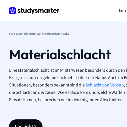
Lern
Schule
Geschichte
Erster Weltkrieg
Materialschlacht
Materialschlacht
Eine Materialschlacht ist im Militärwesen besonders durch den
Kriegsressourcen gekennzeichnet – daher der Name. Auch im Er
Situationen, besonders bekannt sind die
Schlacht von Verdun
,
die Schlacht an der Aisne. Wie es dazu kam und welche Waffen 
Einsatz kamen, besprechen wir in den folgenden Abschnitten.
Los geht’s