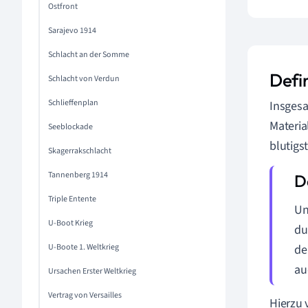
Ostfront
Sarajevo 1914
Schlacht an der Somme
Defi
Schlacht von Verdun
Schlieffenplan
Insgesa
Materia
Seeblockade
blutigs
Skagerrakschlacht
Tannenberg 1914
Triple Entente
Un
U-Boot Krieg
du
U-Boote 1. Weltkrieg
de
au
Ursachen Erster Weltkrieg
Vertrag von Versailles
Hierzu