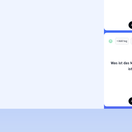
+ Add tag
Was ist das
is