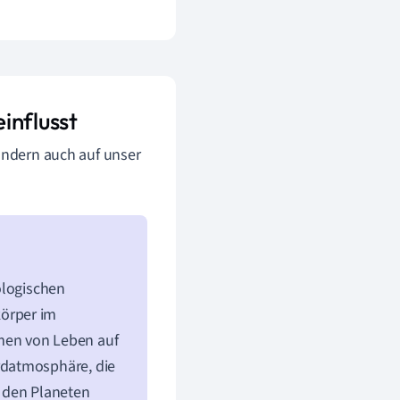
influsst
sondern auch auf unser
ologischen
örper im
men von Leben auf
rdatmosphäre, die
 den Planeten