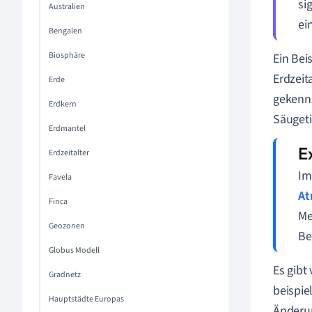
si
Australien
ei
Bengalen
Biosphäre
Ein Bei
Erdzeit
Erde
gekenn
Erdkern
Säugeti
Erdmantel
Erdzeitalter
Im
Favela
At
Finca
Me
Geozonen
Be
Globus Modell
Es gibt
Gradnetz
beispie
Hauptstädte Europas
Änderu