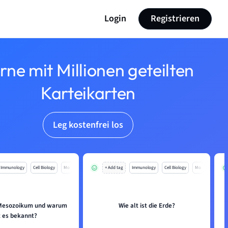
Login
Registrieren
rne mit Millionen geteilten
Karteikarten
Leg kostenfrei los
Immunology
Cell Biology
Mo
+ Add tag
Immunology
Cell Biology
Mo
 Mesozoikum und warum
Wie alt ist die Erde?
t es bekannt?