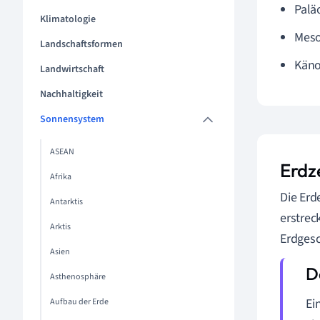
Palä
Klimatologie
Meso
Landschaftsformen
Käno
Landwirtschaft
Nachhaltigkeit
Sonnensystem
ASEAN
Erdze
Afrika
Die Erd
Antarktis
erstrec
Arktis
Erdgesc
Asien
Asthenosphäre
Ei
Aufbau der Erde