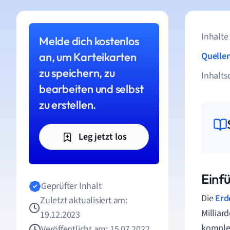
Inhalte
Melde dich kostenlos
an, um Karteikarten
Quelle
zu speichern, zu
Inhalts
bearbeiten und selbst
zu erstellen.
Leg jetzt los
Einfü
Geprüfter Inhalt
Die
Erd
Zuletzt aktualisiert am:
Milliar
19.12.2023
komplex
Veröffentlicht am: 15.07.2022