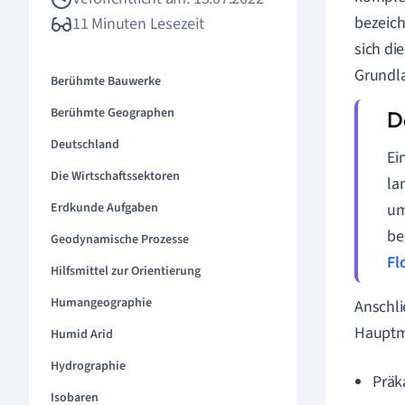
bezeich
11 Minuten Lesezeit
sich di
Grundla
Berühmte Bauwerke
Berühmte Geographen
Deutschland
Ei
Die Wirtschaftssektoren
la
Erdkunde Aufgaben
um
be
Geodynamische Prozesse
Fl
Hilfsmittel zur Orientierung
Humangeographie
Anschli
Hauptme
Humid Arid
Hydrographie
Präk
Isobaren