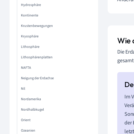
Hydrosphäre
Kontinente
Krustenbewegungen
Kryosphäre
Wie 
Lithosphäre
Die Erd
Lithosphärenplatten
gesam
NAFTA
Neigung der Erdachse
Nil
Im V
Nordamerika
Ver
Nordhalbkugel
Son
Orient
der 
letz
Ozeanien