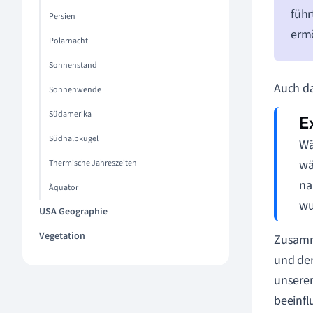
führ
Persien
ermö
Polarnacht
Sonnenstand
Auch da
Sonnenwende
Südamerika
Südhalbkugel
Wä
wä
Thermische Jahreszeiten
na
Äquator
wu
USA Geographie
Vegetation
Zusamme
und der
unserer
beeinfl