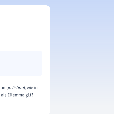
ion (
in fiction
), wie in
e als Dilemma gilt?