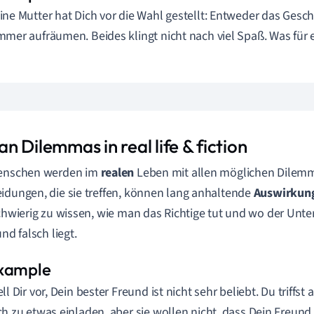
ine Mutter hat Dich vor die Wahl gestellt: Entweder das Gesch
mmer aufräumen. Beides klingt nicht nach viel Spaß. Was für
 Dilemmas in real life & fiction
Menschen werden im
realen
Leben mit allen möglichen Dilemma
idungen, die sie treffen, können lang anhaltende
Auswirkun
schwierig zu wissen, wie man das Richtige tut und wo der Unt
und falsch liegt.
ell Dir vor, Dein bester Freund ist nicht sehr beliebt. Du triffst
ch zu etwas einladen, aber sie wollen nicht, dass Dein Freund d