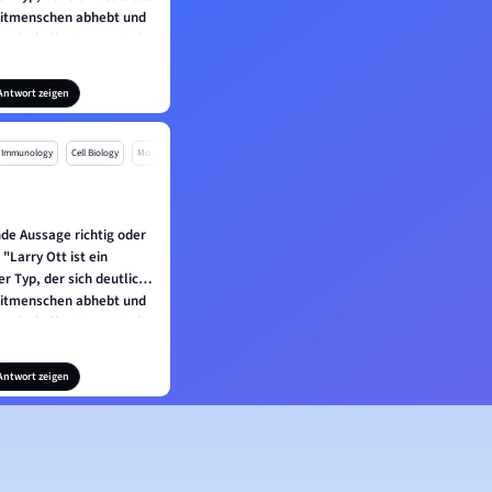
Mitmenschen abhebt und
te deshalb misstrauisch
nüberstehen." ?
Antwort zeigen
Immunology
Cell Biology
Mo
nde Aussage richtig oder
 "Larry Ott ist ein
er Typ, der sich deutlich
Mitmenschen abhebt und
te deshalb misstrauisch
nüberstehen." ?
Antwort zeigen