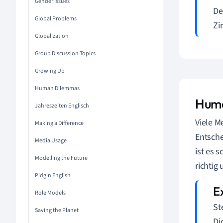
Gender Issues
De
Global Problems
Zi
Globalization
Group Discussion Topics
Growing Up
Human Dilemmas
Human
Jahreszeiten Englisch
Viele 
Making a Difference
Entsche
Media Usage
ist es 
Modelling the Future
richtig 
Pidgin English
Role Models
St
Saving the Planet
Di