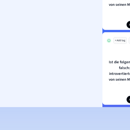
von seinen 
dem die Leu
gege
+ Add tag
Ist die folge
falsch:
introvertiert
von seinen 
dem die Leu
gege