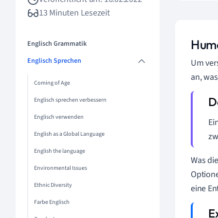
13 Minuten Lesezeit
Huma
Englisch Grammatik
Englisch Sprechen
Um vers
an, was
Coming of Age
Englisch sprechen verbessern
Englisch verwenden
Ei
English as a Global Language
zw
English the language
Was die
Environmental Issues
Optione
Ethnic Diversity
eine En
Farbe Englisch