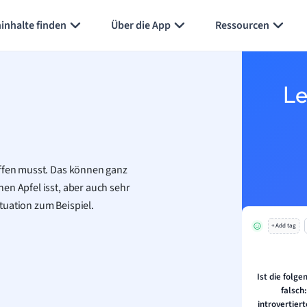
Karteikarten erstellen
Seite zusammenfassen
inhalte finden
Über die App
Ressourcen
Le
effen musst. Das können ganz
en Apfel isst, aber auch sehr
tuation zum Beispiel.
+ Add tag
Ist die folge
falsch:
introvertiert