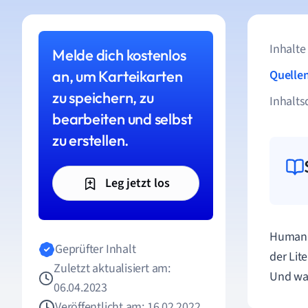
Inhalte
Melde dich kostenlos
an, um Karteikarten
Quelle
zu speichern, zu
Inhalts
bearbeiten und selbst
zu erstellen.
Leg jetzt los
Human D
Geprüfter Inhalt
der Lit
Zuletzt aktualisiert am:
Und was
06.04.2023
Veröffentlicht am: 16.02.2022