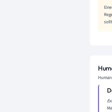
Eine
Rege
soll
Huma
Human D
Ex
Me