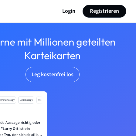
Login
Registrieren
rne mit Millionen geteilten
Karteikarten
Leg kostenfrei los
Immunology
Cell Biology
Mo
nde Aussage richtig oder
 "Larry Ott ist ein
er Typ, der sich deutlich