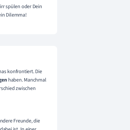
irr spülen oder Dein
 ein Dilemma!
s konfrontiert. Die
gen
haben. Manchmal
erschied zwischen
 andere Freunde, die
abei ist. In einer