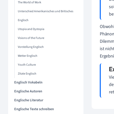
The World of Work
so
Unterschied Amerikanisches und Britisches
be
Englisch
Obwohl
Utopia and Dystopia
Phänom
Visions of the Future
Dilemm
Vorstellung Englisch
ist nic
Ergebni
Wetter Englisch
Youth Culture
Zitate Englisch
Vi
Englisch Vokabeln
de
Englische Autoren
re
Englische Literatur
Englische Texte schreiben