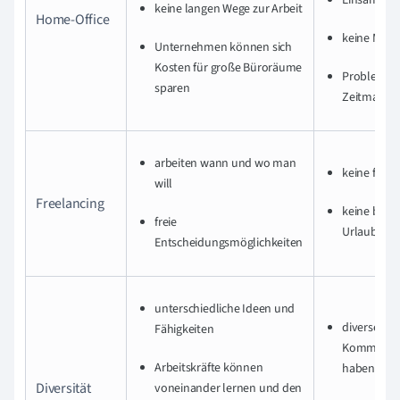
keine langen Wege zur Arbeit
Home-Office
keine Moti
Unternehmen können sich
Kosten für große Büroräume
Probleme 
sparen
Zeitmanag
arbeiten wann und wo man
keine feste
will
Freelancing
keine beza
freie
Urlaubstag
Entscheidungsmöglichkeiten
unterschiedliche Ideen und
diverses P
Fähigkeiten
Kommunika
Arbeitskräfte können
haben
Diversität
voneinander lernen und den