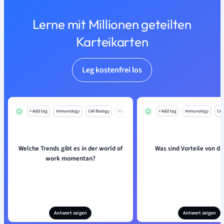
Lerne mit Millionen geteilten
Karteikarten
Leg kostenfrei los
+ Add tag
Immunology
Cell Biology
Mo
+ Add tag
Immunology
Cell
Welche Trends gibt es in der world of
Was sind Vorteile von di
work momentan?
Antwort zeigen
Antwort zeigen