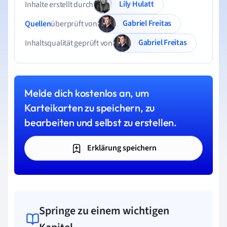
Lily Hulatt
Inhalte erstellt durch
Gabriel Freitas
Quellen
überprüft von
Gabriel Freitas
Inhaltsqualität geprüft von
Melde dich kostenlos an, um
Karteikarten zu speichern, zu
bearbeiten und selbst zu erstellen.
Erklärung speichern
Springe zu einem wichtigen