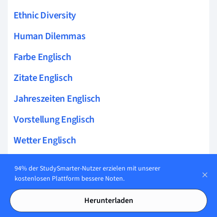
Ethnic Diversity
Human Dilemmas
Farbe Englisch
Zitate Englisch
Jahreszeiten Englisch
Vorstellung Englisch
Wetter Englisch
The World of Work
94% der StudySmarter-Nutzer erzielen mit unserer
kostenlosen Plattform bessere Noten.
Englisch verwenden
Herunterladen
Modelling the Future