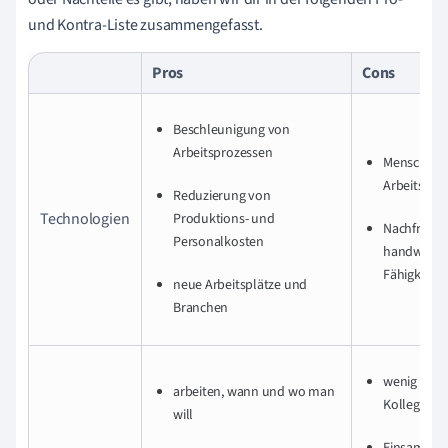
und Kontra-Liste zusammengefasst.
Pros
Cons
Beschleunigung von
Arbeitsprozessen
Menschen v
Arbeitsplät
Reduzierung von
Technologien
Produktions- und
Nachfrage 
Personalkosten
handwerkl
Fähigkeiten
neue Arbeitsplätze und
Branchen
wenig Kont
arbeiten, wann und wo man
Kollegen*i
will
Einsamkeit