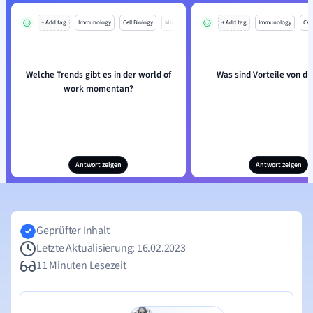
+ Add tag
Immunology
Cell Biology
Mo
+ Add tag
Immunology
Cell
Welche Trends gibt es in der world of
Was sind Vorteile von di
work momentan?
Antwort zeigen
Antwort zeigen
Geprüfter Inhalt
Letzte Aktualisierung: 16.02.2023
11 Minuten Lesezeit