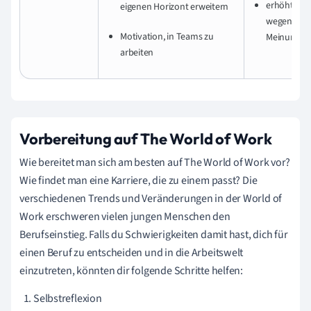
erhöhtes K
eigenen Horizont erweitern
wegen unte
Motivation, in Teams zu
Meinungen
arbeiten
Vorbereitung auf The World of Work
Wie bereitet man sich am besten auf The World of Work vor?
Wie findet man eine Karriere, die zu einem passt? Die
verschiedenen Trends und Veränderungen in der World of
Work erschweren vielen jungen Menschen den
Berufseinstieg. Falls du Schwierigkeiten damit hast, dich für
einen Beruf zu entscheiden und in die Arbeitswelt
einzutreten, könnten dir folgende Schritte helfen:
Selbstreflexion