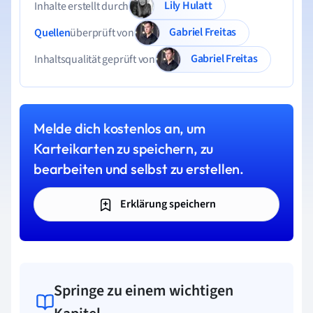
Lily Hulatt
Inhalte erstellt durch
Gabriel Freitas
Quellen
überprüft von
Gabriel Freitas
Inhaltsqualität geprüft von
Melde dich kostenlos an, um
Karteikarten zu speichern, zu
bearbeiten und selbst zu erstellen.
Erklärung speichern
Springe zu einem wichtigen