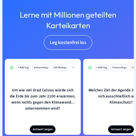
Lerne mit Millionen geteilten
Karteikarten
Leg kostenfrei los
+ Add tag
Immunology
Cell Biology
Mo
+ Add tag
Immunology
Cell
Um wie viel Grad Celsius würde sich
Welches Ziel der Agenda 20
die Erde bis zum Jahr 2100 erwärmen,
sich ausschließlich au
wenn nichts gegen den Klimawandel
Klimaschutz?
unternommen wird?
Antwort zeigen
Antwort zeigen