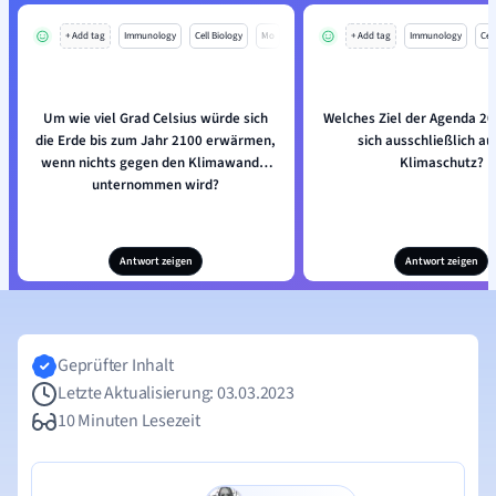
+ Add tag
Immunology
Cell Biology
Mo
+ Add tag
Immunology
Cell
Um wie viel Grad Celsius würde sich
Welches Ziel der Agenda 20
die Erde bis zum Jahr 2100 erwärmen,
sich ausschließlich au
wenn nichts gegen den Klimawandel
Klimaschutz?
unternommen wird?
Antwort zeigen
Antwort zeigen
Geprüfter Inhalt
Letzte Aktualisierung: 03.03.2023
10 Minuten Lesezeit