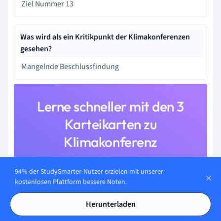
Ziel Nummer 13
Was wird als ein Kritikpunkt der Klimakonferenzen
gesehen?
Mangelnde Beschlussfindung
Lerne schneller mit den 3
Karteikarten zu
Klimakonferenz
Melde dich kostenlos an, um Zugriff auf all unsere
94% der StudySmarter-Nutzer erzielen mit unserer
Karteikarten zu erhalten.
kostenlosen Plattform bessere Noten.
Herunterladen