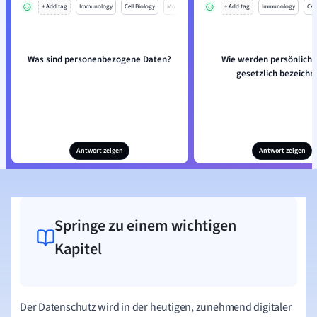
+ Add tag
Immunology
Cell Biology
Mo
+ Add tag
Immunology
Cell
Was sind personenbezogene Daten?
Wie werden persönliche
gesetzlich bezeichn
Antwort zeigen
Antwort zeigen
Springe zu einem wichtigen
Kapitel
Der Datenschutz wird in der heutigen, zunehmend digitaler