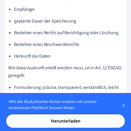
Empfänger
geplante Dauer der Speicherung
Bestehen eines Rechts auf Berichtigung oder Löschung
Bestehen eines Beschwerderechts
Herkunft der Daten
Wie diese Auskunft erteilt werden muss, ist in Art. 12 DSGVO
geregelt:
Formulierung: präzise, transparent, verständlich, leicht
zugänglich
94% der StudySmarter-Nutzer erzielen mit unserer
Sprache: klar und einfach
kostenlosen Plattform bessere Noten.
Form: schriftlich oder in anderer Form, auch mündliche
Herunterladen
Auskunft