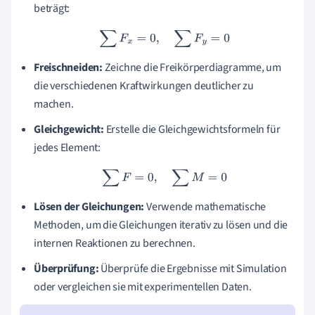
beträgt:
∑
F
x
=
0
,
∑
F
y
=
0
Freischneiden:
Zeichne die Freikörperdiagramme, um
die verschiedenen Kraftwirkungen deutlicher zu
machen.
Gleichgewicht:
Erstelle die Gleichgewichtsformeln für
jedes Element:
∑
F
=
0
,
∑
M
=
0
Lösen der Gleichungen:
Verwende mathematische
Methoden, um die Gleichungen iterativ zu lösen und die
internen Reaktionen zu berechnen.
Überprüfung:
Überprüfe die Ergebnisse mit Simulation
oder vergleichen sie mit experimentellen Daten.