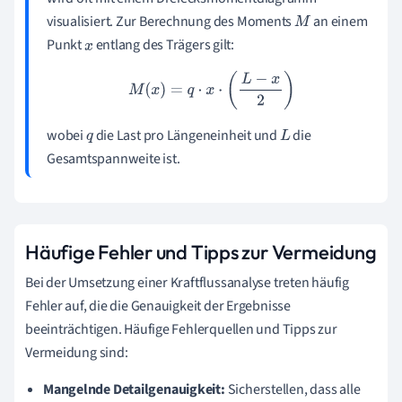
visualisiert. Zur Berechnung des Moments
an einem
M
Punkt
entlang des Trägers gilt:
x
M
(
x
)
=
q
⋅
x
⋅
(
L
−
x
2
)
wobei
die Last pro Längeneinheit und
die
q
L
Gesamtspannweite ist.
Häufige Fehler und Tipps zur Vermeidung
Bei der Umsetzung einer Kraftflussanalyse treten häufig
Fehler auf, die die Genauigkeit der Ergebnisse
beeinträchtigen. Häufige Fehlerquellen und Tipps zur
Vermeidung sind:
Mangelnde Detailgenauigkeit:
Sicherstellen, dass alle