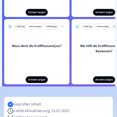
Antwort zeigen
Antwort zeigen
+ Add tag
Immunology
Cell Biology
Mo
+ Add tag
Immunology
Cell
Wozu dient die Kraftflussanalyse?
Wie hilft die Kraftflussan
Bauwesen?
Antwort zeigen
Antwort zeigen
Geprüfter Inhalt
Letzte Aktualisierung: 15.01.2025