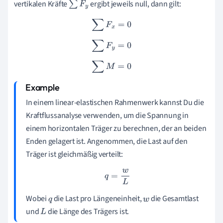
vertikalen Kräfte
ergibt jeweils null, dann gilt:
∑
F
y
∑
F
x
=
0
∑
F
y
=
0
∑
M
=
0
In einem linear-elastischen Rahmenwerk kannst Du die
Kraftflussanalyse verwenden, um die Spannung in
einem horizontalen Träger zu berechnen, der an beiden
Enden gelagert ist. Angenommen, die Last auf den
Träger ist gleichmäßig verteilt:
q
=
w
L
Wobei
die Last pro Längeneinheit,
die Gesamtlast
q
w
und
die Länge des Trägers ist.
L