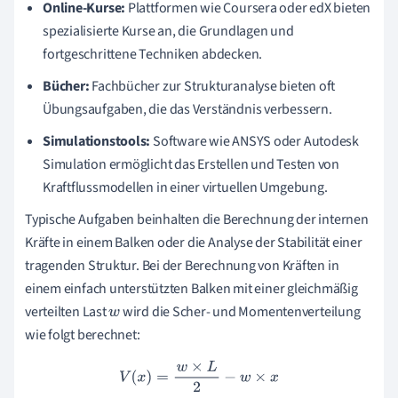
Online-Kurse:
Plattformen wie Coursera oder edX bieten
spezialisierte Kurse an, die Grundlagen und
fortgeschrittene Techniken abdecken.
Bücher:
Fachbücher zur Strukturanalyse bieten oft
Übungsaufgaben, die das Verständnis verbessern.
Simulationstools:
Software wie ANSYS oder Autodesk
Simulation ermöglicht das Erstellen und Testen von
Kraftflussmodellen in einer virtuellen Umgebung.
Typische Aufgaben beinhalten die Berechnung der internen
Kräfte in einem Balken oder die Analyse der Stabilität einer
tragenden Struktur. Bei der Berechnung von Kräften in
einem einfach unterstützten Balken mit einer gleichmäßig
verteilten Last
wird die Scher- und Momentenverteilung
w
wie folgt berechnet:
V
(
x
)
=
w
×
L
2
−
w
×
x