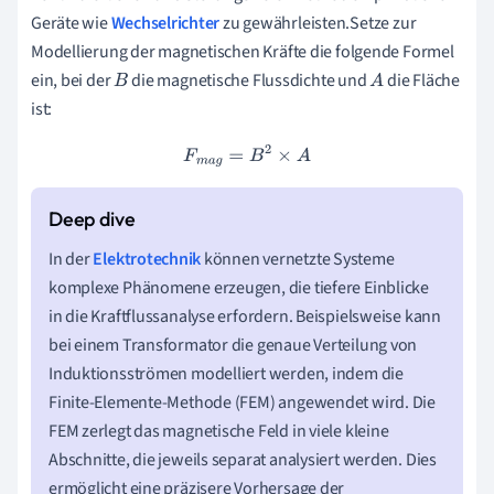
Geräte wie
Wechselrichter
zu gewährleisten.Setze zur
Modellierung der magnetischen Kräfte die folgende Formel
ein, bei der
die magnetische Flussdichte und
die Fläche
B
A
ist:
F
m
a
g
=
B
2
×
A
In der
Elektrotechnik
können vernetzte Systeme
komplexe Phänomene erzeugen, die tiefere Einblicke
in die Kraftflussanalyse erfordern. Beispielsweise kann
bei einem Transformator die genaue Verteilung von
Induktionsströmen modelliert werden, indem die
Finite-Elemente-Methode (FEM) angewendet wird. Die
FEM zerlegt das magnetische Feld in viele kleine
Abschnitte, die jeweils separat analysiert werden. Dies
ermöglicht eine präzisere Vorhersage der