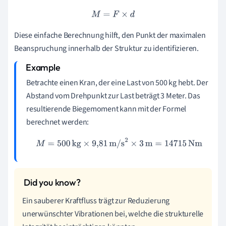
M
=
F
×
d
Diese einfache Berechnung hilft, den Punkt der maximalen
Beanspruchung innerhalb der Struktur zu identifizieren.
Betrachte einen Kran, der eine Last von 500 kg hebt. Der
Abstand vom Drehpunkt zur Last beträgt 3 Meter. Das
resultierende Biegemoment kann mit der Formel
berechnet werden:
M
=
500
kg
×
9
,
81
m/s
2
×
3
m
=
14715
Nm
Ein sauberer Kraftfluss trägt zur Reduzierung
unerwünschter Vibrationen bei, welche die strukturelle