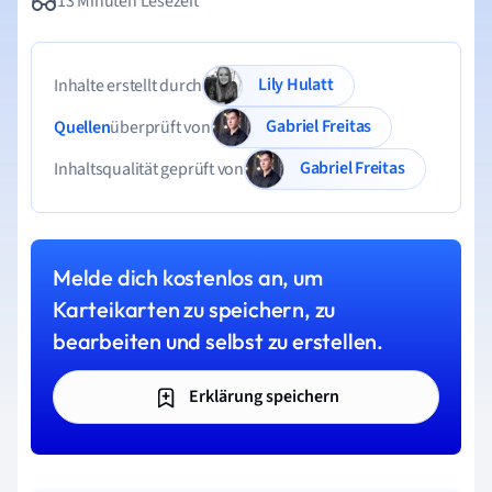
13 Minuten Lesezeit
Lily Hulatt
Inhalte erstellt durch
Gabriel Freitas
Quellen
überprüft von
Gabriel Freitas
Inhaltsqualität geprüft von
Melde dich kostenlos an, um
Karteikarten zu speichern, zu
bearbeiten und selbst zu erstellen.
Erklärung speichern