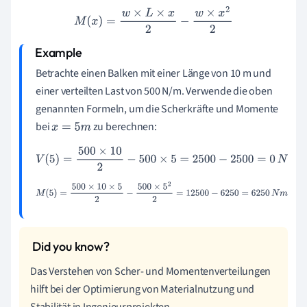
M
(
x
)
=
w
×
L
×
x
2
−
w
×
x
2
2
Betrachte einen Balken mit einer Länge von 10 m und
einer verteilten Last von 500 N/m. Verwende die oben
genannten Formeln, um die Scherkräfte und Momente
bei
zu berechnen:
x
=
5
m
V
(
5
)
=
500
×
10
2
−
500
×
5
=
2500
−
2500
=
0
N
M
(
5
)
=
500
×
10
×
5
2
−
500
×
5
2
2
=
12500
−
6250
=
6250
N
m
Das Verstehen von Scher- und Momentenverteilungen
hilft bei der Optimierung von Materialnutzung und
Stabilität in Ingenieurprojekten.