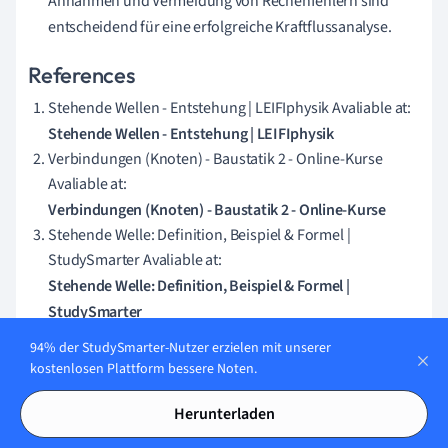
Annahmen und Vermeidung von Rechenfehlern sind
entscheidend für eine erfolgreiche Kraftflussanalyse.
References
Stehende Wellen - Entstehung | LEIFIphysik Avaliable at:
Stehende Wellen - Entstehung | LEIFIphysik
Verbindungen (Knoten) - Baustatik 2 - Online-Kurse
Avaliable at:
Verbindungen (Knoten) - Baustatik 2 - Online-Kurse
Stehende Welle: Definition, Beispiel & Formel |
StudySmarter Avaliable at:
Stehende Welle: Definition, Beispiel & Formel |
StudySmarter
Petra Schulz (2006). A Plausible Model for a Photon by
94% der StudySmarter-Nutzer erzielen mit unserer
Linear Polarization. Available at:
kostenlosen Plattform bessere Noten.
http://arxiv.org/abs/physics/0609192v1
(Accessed: 15
January 2025).
Herunterladen
Martin Thoma (2015). Über die Klassifizierung von