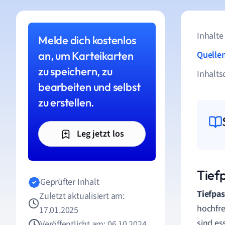
Inhalte
Melde dich kostenlos
an, um Karteikarten
Quelle
zu speichern, zu
Inhalts
bearbeiten und selbst
zu erstellen.
Leg jetzt los
Tiefp
Geprüfter Inhalt
Tiefpas
Zuletzt aktualisiert am:
hochfre
17.01.2025
sind es
Veröffentlicht am: 06.10.2024