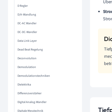
Über
D Regler
Str
D/A-Wandlung
Stro
DC-AC Wandler
DC-DC-Wandler
Data Link Layer
Tief
Dead Beat Regelung
mech
Deconvolution
betr
Demodulation
Demodulationstechniken
Dielektrika
Differenzverstärker
Digital Analog-Wandler
Tiefp
Digitale Messtechnik