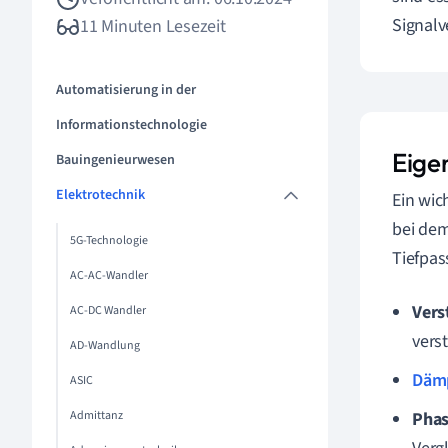
Signalv
11 Minuten Lesezeit
Automatisierung in der
Informationstechnologie
Eige
Bauingenieurwesen
Elektrotechnik
Ein wic
bei dem
5G-Technologie
Tiefpas
AC-AC-Wandler
Vers
AC-DC Wandler
vers
AD-Wandlung
Däm
ASIC
Admittanz
Phas