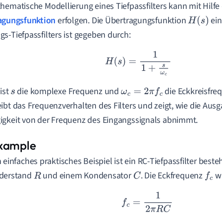
hematische Modellierung eines Tiefpassfilters kann mit Hilfe
agungsfunktion
erfolgen. Die Übertragungsfunktion
ein
H
(
s
)
s-Tiefpassfilters ist gegeben durch:
H
(
s
)
=
1
1
+
s
ω
c
 ist
die komplexe Frequenz und
die Eckkreisfre
s
ω
c
=
2
π
f
c
ibt das Frequenzverhalten des Filters und zeigt, wie die Aus
gkeit von der Frequenz des Eingangssignals abnimmt.
n einfaches praktisches Beispiel ist ein RC-Tiefpassfilter bes
derstand
und einem Kondensator
. Die Eckfrequenz
wi
R
C
f
c
f
c
=
1
2
π
R
C