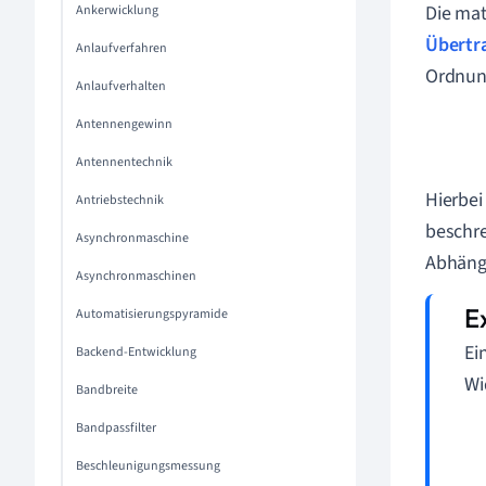
Die mat
Ankerwicklung
Übertr
Anlaufverfahren
Ordnung
Anlaufverhalten
Antennengewinn
Antennentechnik
Hierbei
Antriebstechnik
beschre
Asynchronmaschine
Abhängi
Asynchronmaschinen
Automatisierungspyramide
Ei
Backend-Entwicklung
Wi
Bandbreite
Bandpassfilter
Beschleunigungsmessung