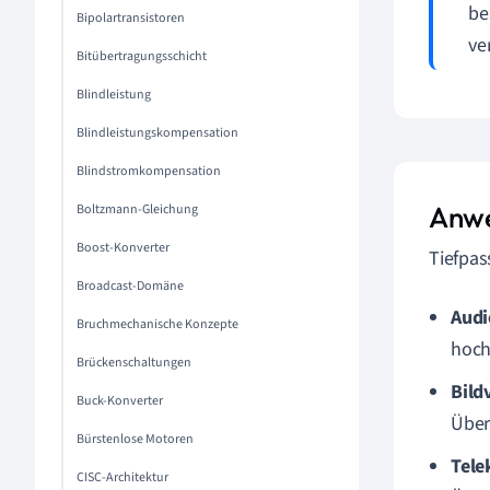
be
Bipolartransistoren
ve
Bitübertragungsschicht
Blindleistung
Blindleistungskompensation
Blindstromkompensation
Anwe
Boltzmann-Gleichung
Boost-Konverter
Tiefpas
Broadcast-Domäne
Audi
Bruchmechanische Konzepte
hoch
Brückenschaltungen
Bild
Buck-Konverter
Über
Bürstenlose Motoren
Tel
CISC-Architektur