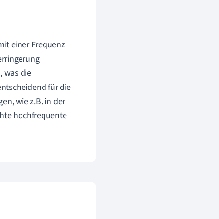
 mit einer Frequenz
erringerung
, was die
entscheidend für die
n, wie z.B. in der
hte hochfrequente