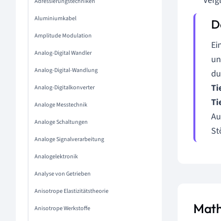
Verg
Adressierungstechniken
Aluminiumkabel
Amplitude Modulation
Ei
Analog-Digital Wandler
un
Analog-Digital-Wandlung
du
Ti
Analog-Digitalkonverter
Ti
Analoge Messtechnik
Au
Analoge Schaltungen
St
Analoge Signalverarbeitung
Analogelektronik
Analyse von Getrieben
Anisotrope Elastizitätstheorie
Math
Anisotrope Werkstoffe