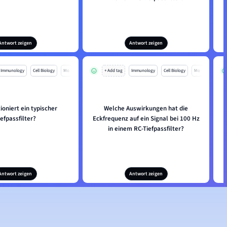
Antwort zeigen
Antwort zeigen
Immunology
Cell Biology
Mo
+ Add tag
Immunology
Cell Biology
Mo
ioniert ein typischer
Welche Auswirkungen hat die
iefpassfilter?
Eckfrequenz auf ein Signal bei 100 Hz
in einem RC-Tiefpassfilter?
Antwort zeigen
Antwort zeigen