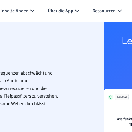
inhalte finden
Über die App
Ressourcen
Le
e Frequenzen abschwächt und
g in Audio- und
e zu reduzieren und die
 Tiefpassfilters zu verstehen,
+ Add tag
ngsame Wellen durchlässt.
Wie funkt
T