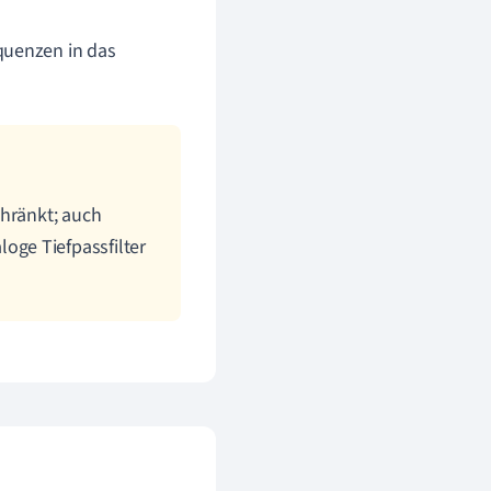
equenzen in das
chränkt; auch
ge Tiefpassfilter