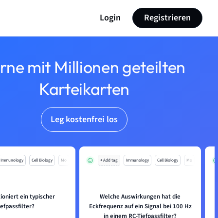
Login
Registrieren
rne mit Millionen geteilten
Karteikarten
Leg kostenfrei los
Immunology
Cell Biology
Mo
+ Add tag
Immunology
Cell Biology
Mo
ioniert ein typischer
Welche Auswirkungen hat die
iefpassfilter?
Eckfrequenz auf ein Signal bei 100 Hz
in einem RC-Tiefpassfilter?