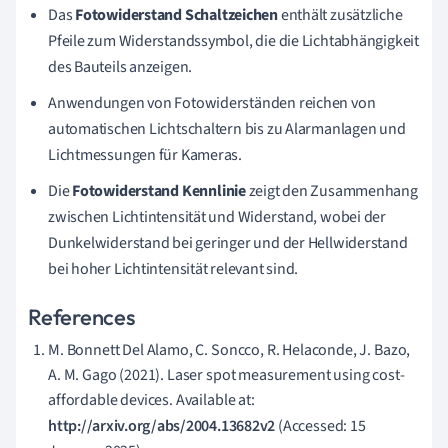
Das
Fotowiderstand Schaltzeichen
enthält zusätzliche
Pfeile zum Widerstandssymbol, die die Lichtabhängigkeit
des Bauteils anzeigen.
Anwendungen von Fotowiderständen reichen von
automatischen Lichtschaltern bis zu Alarmanlagen und
Lichtmessungen für Kameras.
Die
Fotowiderstand Kennlinie
zeigt den Zusammenhang
zwischen Lichtintensität und Widerstand, wobei der
Dunkelwiderstand bei geringer und der Hellwiderstand
bei hoher Lichtintensität relevant sind.
References
M. Bonnett Del Alamo, C. Soncco, R. Helaconde, J. Bazo,
A. M. Gago (2021). Laser spot measurement using cost-
affordable devices. Available at:
http://arxiv.org/abs/2004.13682v2
(Accessed: 15