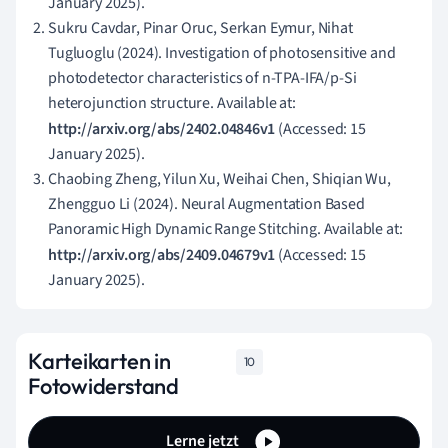
January 2025).
Sukru Cavdar, Pinar Oruc, Serkan Eymur, Nihat
Tugluoglu (2024). Investigation of photosensitive and
photodetector characteristics of n-TPA-IFA/p-Si
heterojunction structure. Available at:
http://arxiv.org/abs/2402.04846v1
(Accessed: 15
January 2025).
Chaobing Zheng, Yilun Xu, Weihai Chen, Shiqian Wu,
Zhengguo Li (2024). Neural Augmentation Based
Panoramic High Dynamic Range Stitching. Available at:
http://arxiv.org/abs/2409.04679v1
(Accessed: 15
January 2025).
Karteikarten in
10
Fotowiderstand
Lerne jetzt