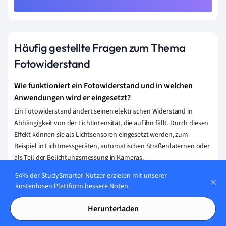
Häufig gestellte Fragen zum Thema
Fotowiderstand
Wie funktioniert ein Fotowiderstand und in welchen
Anwendungen wird er eingesetzt?
Ein Fotowiderstand ändert seinen elektrischen Widerstand in
Abhängigkeit von der Lichtintensität, die auf ihn fällt. Durch diesen
Effekt können sie als Lichtsensoren eingesetzt werden, zum
Beispiel in Lichtmessgeräten, automatischen Straßenlaternen oder
als Teil der Belichtungsmessung in Kameras.
94% der StudySmarter-Nutzer erzielen mit unserer
Wie kann man die Empfindlichkeit eines Fotowiderstands
kostenlosen Plattform bessere Noten.
einstellen?
Du kannst die Empfindlichkeit eines Fotowiderstands einstellen,
Herunterladen
indem Du den Vorwiderstand in dem Schaltkreis, zu dem der