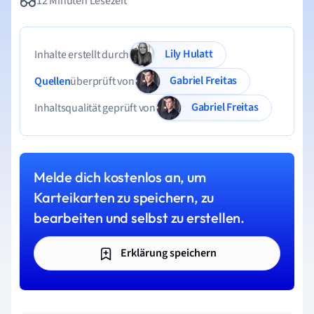
12 Minuten Lesezeit
Lily Hulatt
Inhalte erstellt durch
Gabriel Freitas
Quellen
überprüft von
Gabriel Freitas
Inhaltsqualität geprüft von
Melde dich kostenlos an, um
Karteikarten zu speichern, zu
bearbeiten und selbst zu erstellen.
Erklärung speichern