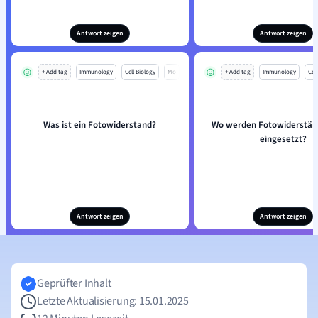
Antwort zeigen
Antwort zeigen
+ Add tag
Immunology
Cell Biology
Mo
+ Add tag
Immunology
Cell
Was ist ein Fotowiderstand?
Wo werden Fotowiderstän
eingesetzt?
Antwort zeigen
Antwort zeigen
Geprüfter Inhalt
Letzte Aktualisierung: 15.01.2025