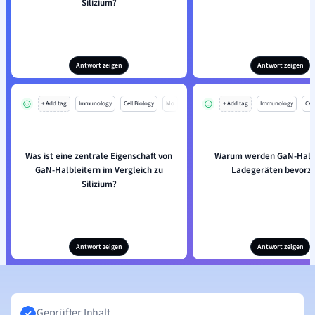
Silizium?
Antwort zeigen
Antwort zeigen
+ Add tag
Immunology
Cell Biology
Mo
+ Add tag
Immunology
Cell
Was ist eine zentrale Eigenschaft von
Warum werden GaN-Halbl
GaN-Halbleitern im Vergleich zu
Ladegeräten bevorz
Silizium?
Antwort zeigen
Antwort zeigen
Geprüfter Inhalt