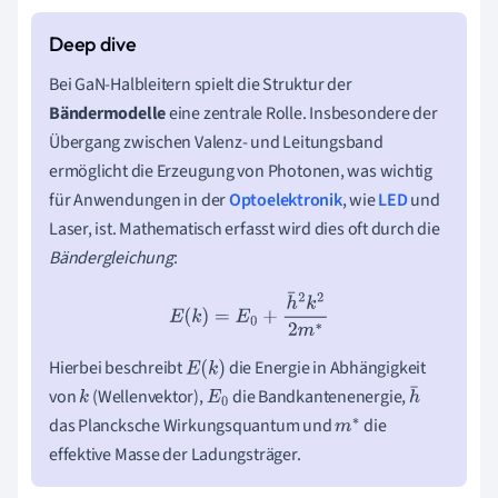
Bei GaN-Halbleitern spielt die Struktur der
Bändermodelle
eine zentrale Rolle. Insbesondere der
Übergang zwischen Valenz- und Leitungsband
ermöglicht die Erzeugung von Photonen, was wichtig
für Anwendungen in der
Optoelektronik
, wie
LED
und
Laser, ist. Mathematisch erfasst wird dies oft durch die
Bändergleichung
:
E
(
k
)
=
E
0
+
h
¯
2
k
2
2
m
∗
Hierbei beschreibt
die Energie in Abhängigkeit
E
(
k
)
von
(Wellenvektor),
die Bandkantenenergie,
k
E
0
h
das Plancksche Wirkungsquantum und
die
m
¯
effektive Masse der Ladungsträger.
∗