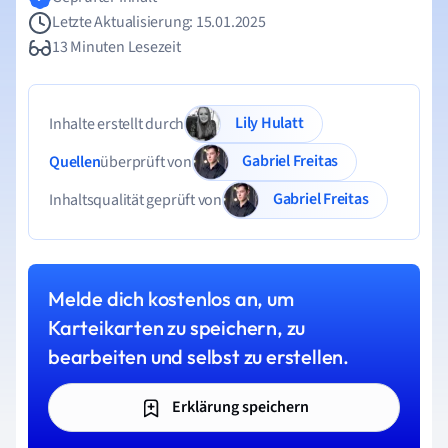
Letzte Aktualisierung: 15.01.2025
13 Minuten Lesezeit
Lily Hulatt
Inhalte erstellt durch
Gabriel Freitas
Quellen
überprüft von
Gabriel Freitas
Inhaltsqualität geprüft von
Melde dich kostenlos an, um
Karteikarten zu speichern, zu
bearbeiten und selbst zu erstellen.
Erklärung speichern