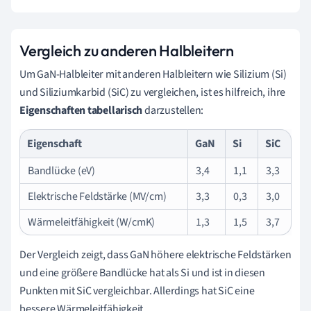
Vergleich zu anderen Halbleitern
Um GaN-Halbleiter mit anderen Halbleitern wie Silizium (Si)
und Siliziumkarbid (SiC) zu vergleichen, ist es hilfreich, ihre
Eigenschaften tabellarisch
darzustellen:
Eigenschaft
GaN
Si
SiC
Bandlücke (eV)
3,4
1,1
3,3
Elektrische Feldstärke (MV/cm)
3,3
0,3
3,0
Wärmeleitfähigkeit (W/cmK)
1,3
1,5
3,7
Der Vergleich zeigt, dass GaN höhere elektrische Feldstärken
und eine größere Bandlücke hat als Si und ist in diesen
Punkten mit SiC vergleichbar. Allerdings hat SiC eine
bessere Wärmeleitfähigkeit.