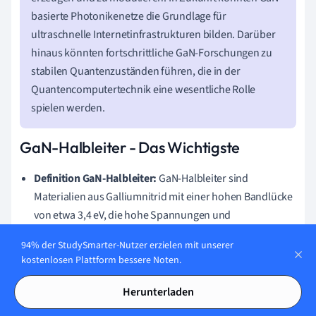
basierte Photonikenetze die Grundlage für
ultraschnelle Internetinfrastrukturen bilden. Darüber
hinaus könnten fortschrittliche GaN-Forschungen zu
stabilen Quantenzuständen führen, die in der
Quantencomputertechnik eine wesentliche Rolle
spielen werden.
GaN-Halbleiter - Das Wichtigste
Definition GaN-Halbleiter:
GaN-Halbleiter sind
Materialien aus Galliumnitrid mit einer hohen Bandlücke
von etwa 3,4 eV, die hohe Spannungen und
Temperaturen aushalten können.
94% der StudySmarter-Nutzer erzielen mit unserer
Technische Details:
GaN-Halbleiter zeichnen sich durch
kostenlosen Plattform bessere Noten.
hohe Wärmeleitfähigkeit und starke elektrische
Herunterladen
Feldstärken aus, was sie ideal für Hochleistungs- und
Hochfrequenzanwendungen macht.