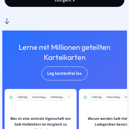
Los geht’s
Lerne mit Millionen geteilten
Karteikarten
Leg kostenfrei los
+ Add tag
Immunology
Cell Biology
Mo
+ Add tag
Immunology
Cell
Was ist eine zentrale Eigenschaft von
Warum werden GaN-Halbl
GaN-Halbleitern im Vergleich zu
Ladegeräten bevorz