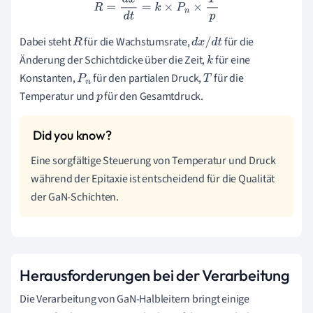
R
=
d
x
d
t
=
k
×
P
n
×
T
p
Dabei steht
für die Wachstumsrate,
für die
R
d
x
/
d
t
Änderung der Schichtdicke über die Zeit,
für eine
k
Konstanten,
für den partialen Druck,
für die
P
n
T
Temperatur und
für den Gesamtdruck.
p
Eine sorgfältige Steuerung von Temperatur und Druck
während der Epitaxie ist entscheidend für die Qualität
der GaN-Schichten.
Herausforderungen bei der Verarbeitung
Die Verarbeitung von GaN-Halbleitern bringt einige