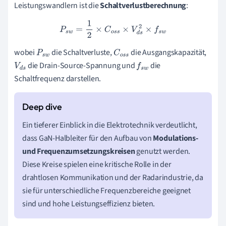
Leistungswandlern ist die
Schaltverlustberechnung
:
P
s
w
=
1
2
×
C
o
s
s
×
V
d
s
2
×
f
s
w
wobei
die Schaltverluste,
die Ausgangskapazität,
P
s
w
C
o
s
s
die Drain-Source-Spannung und
die
V
d
s
f
s
w
Schaltfrequenz darstellen.
Ein tieferer Einblick in die Elektrotechnik verdeutlicht,
dass GaN-Halbleiter für den Aufbau von
Modulations-
und Frequenzumsetzungskreisen
genutzt werden.
Diese Kreise spielen eine kritische Rolle in der
drahtlosen Kommunikation und der Radarindustrie, da
sie für unterschiedliche Frequenzbereiche geeignet
sind und hohe Leistungseffizienz bieten.