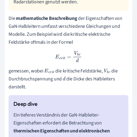
Radarstationen genutzt werden.
Die
mathematische Beschreibung
der Eigenschaften von
GaN-Halbleitern umfasst verschiedene Gleichungen und
Modelle. Zum Beispiel wird die kritische elektrische
Feldstärke oftmals in der Formel
E
c
r
i
t
=
V
b
r
d
gemessen, wobei
die kritische Feldstärke,
die
E
c
r
i
t
V
b
r
Durchbruchspannung und
die Dicke des Halbleiters
d
darstellt.
Ein tieferes Verständnis der GaN-Halbleiter-
Eigenschaften erfordert die Betrachtung von
thermischen Eigenschaften und elektronischen