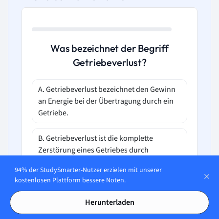
Was bezeichnet der Begriff
Getriebeverlust?
A. Getriebeverlust bezeichnet den Gewinn
an Energie bei der Übertragung durch ein
Getriebe.
B. Getriebeverlust ist die komplette
Zerstörung eines Getriebes durch
Überhitzung.
94% der StudySmarter-Nutzer erzielen mit unserer
kostenlosen Plattform bessere Noten.
C. Getriebeverlust sind die Energieverluste
bei der Übertragung mechanischer
Herunterladen
Leistung durch ein Getriebe.