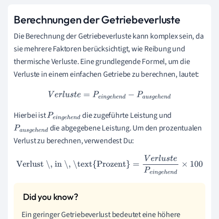
Berechnungen der Getriebeverluste
Die Berechnung der Getriebeverluste kann komplex sein, da
sie mehrere Faktoren berücksichtigt, wie Reibung und
thermische Verluste. Eine grundlegende Formel, um die
Verluste in einem einfachen Getriebe zu berechnen, lautet:
V
e
r
l
u
s
t
e
=
P
e
i
n
g
e
h
e
n
d
−
P
a
u
s
g
e
h
e
n
d
Hierbei ist
die zugeführte Leistung und
P
e
i
n
g
e
h
e
die abgegebene Leistung. Um den prozentualen
P
a
u
s
g
e
h
e
n
d
Verlust zu berechnen, verwendest Du:
n
d
Verlust \, in \, \text{Prozent}
=
V
e
r
l
u
s
t
e
P
e
i
n
g
e
h
e
n
d
×
100
Ein geringer Getriebeverlust bedeutet eine höhere