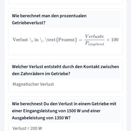
Wie berechnet man den prozentualen
Getriebeverlust?
Verlust \, in \, \text{Prozent}
=
V
e
r
l
u
s
t
e
P
e
i
n
g
e
h
e
n
d
×
100
Welcher Verlust entsteht durch den Kontakt zwischen
den Zahnrädern im Getriebe?
Magnetischer Verlust
Wie berechnest Du den Verlust in einem Getriebe mit
einer Eingangsleistung von 1500 W und einer
Ausgabeleistung von 1350 W?
Verlust = 200 W