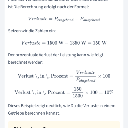
ist.Die Berechnung erfolgt nach der Formel:
V
e
r
l
u
s
t
e
=
P
e
i
n
g
e
h
e
n
d
−
P
a
u
s
g
e
h
e
n
d
Setzen wir die Zahlen ein:
V
e
r
l
u
s
t
e
=
1500
W
−
1350
W
=
150
W
Der prozentuale Verlust der Leistung kann wie folgt
berechnet werden:
Verlust \, in \, Prozent
=
V
e
r
l
u
s
t
e
P
e
i
n
g
e
h
e
n
d
×
100
Verlust \, in \, Prozent
=
150
1500
×
100
=
10
%
Dieses Beispiel zeigt deutlich, wie Du die Verluste in einem
Getriebe berechnen kannst.