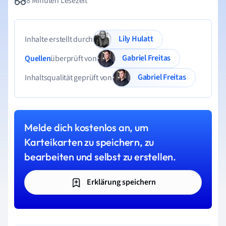
8 Minuten Lesezeit
Lily Hulatt
Inhalte erstellt durch
Gabriel Freitas
Quellen
überprüft von
Gabriel Freitas
Inhaltsqualität geprüft von
Melde dich kostenlos an, um
Karteikarten zu speichern, zu
bearbeiten und selbst zu erstellen.
Erklärung speichern