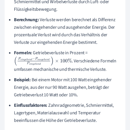
Schmiermittel und Wirbelverluste durch Luft- oder
Flüssigkeitsbewegung.
Berechnung:
Verluste werden berechnet als Differenz
zwischen eingehender und ausgehender Energie. Der
prozentuale Verlust wird durch das Verhältnis der
Verluste zur eingehenden Energie bestimmt.
Formeln:
Getriebeverluste in Prozent =
. Verschiedene Formeln
(
P
e
i
n
g
e
h
e
n
d
−
P
a
u
s
g
e
h
e
n
d
P
e
i
n
g
e
h
e
n
d
)
×
100
%
umfassen mechanische und thermische Verluste.
Beispiel:
Bei einem Motor mit 100 Watt eingehender
Energie, aus der nur 90 Watt ausgehen, beträgt der
Getriebeverlust 10 Watt oder 10%.
Einflussfaktoren:
Zahnradgeometrie, Schmiermittel,
Lagertypen, Materialauswahl und Temperatur
beeinflussen die Höhe der Getriebeverluste.