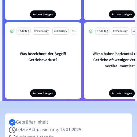
Antwort zeigen
Antwort zeigen
+ Add tag
Immunology
Cell Biology
Mo
+ Add tag
Immunology
Cell
Was bezeichnet der Begriff
Wieso haben horizontal m
Getriebeverlust?
Getriebe oft weniger Verl
vertikal montierte
Antwort zeigen
Antwort zeigen
Geprüfter Inhalt
Letzte Aktualisierung: 15.01.2025