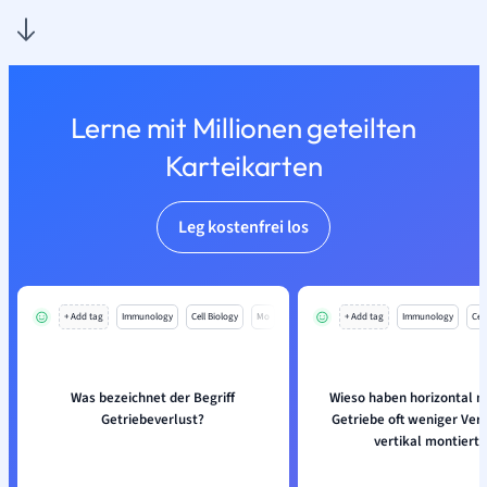
Lerne mit Millionen geteilten
Karteikarten
Leg kostenfrei los
+ Add tag
Immunology
Cell Biology
Mo
+ Add tag
Immunology
Cell
Was bezeichnet der Begriff
Wieso haben horizontal m
Getriebeverlust?
Getriebe oft weniger Verl
vertikal montierte