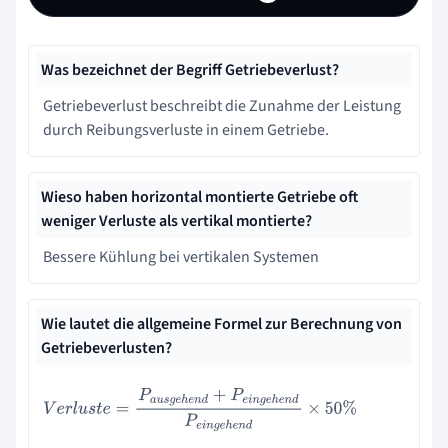
Was bezeichnet der Begriff Getriebeverlust?
Getriebeverlust beschreibt die Zunahme der Leistung
durch Reibungsverluste in einem Getriebe.
Wieso haben horizontal montierte Getriebe oft
weniger Verluste als vertikal montierte?
Bessere Kühlung bei vertikalen Systemen
Wie lautet die allgemeine Formel zur Berechnung von
Getriebeverlusten?
V
e
r
l
u
s
t
e
=
P
a
u
s
g
e
h
e
n
d
+
P
e
i
n
g
e
h
e
n
d
P
e
i
n
g
e
h
e
n
d
×
50
%