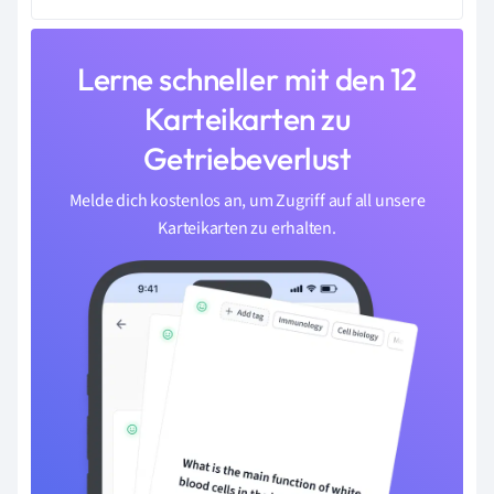
Lerne schneller mit den 12
Karteikarten zu
Getriebeverlust
Melde dich kostenlos an, um Zugriff auf all unsere
Karteikarten zu erhalten.