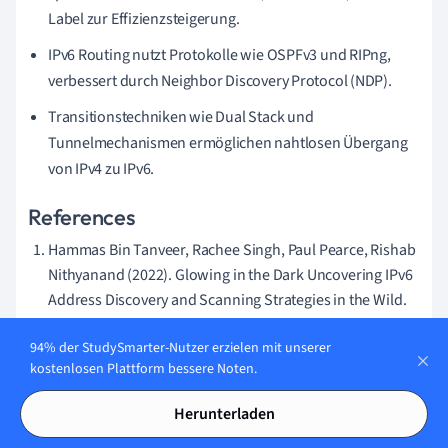
Label zur Effizienzsteigerung.
IPv6 Routing nutzt Protokolle wie OSPFv3 und RIPng,
verbessert durch Neighbor Discovery Protocol (NDP).
Transitionstechniken wie Dual Stack und
Tunnelmechanismen ermöglichen nahtlosen Übergang
von IPv4 zu IPv6.
References
Hammas Bin Tanveer, Rachee Singh, Paul Pearce, Rishab
Nithyanand (2022). Glowing in the Dark Uncovering IPv6
Address Discovery and Scanning Strategies in the Wild.
Available at:
http://arxiv.org/abs/2210.02522v1
94% der StudySmarter-Nutzer erzielen mit unserer
(Accessed: 15 January 2025).
kostenlosen Plattform bessere Noten.
David Plonka, Arthur Berger (2015). Temporal and
Spatial Classification of Active IPv6 Addresses. Available
Herunterladen
at:
http://arxiv.org/abs/1506.08134v3
(Accessed: 15