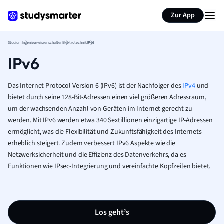
Zur App
Studium
Ingenieurwissenschaften
Elektrotechnik
IPv6
IPv6
Das Internet Protocol Version 6 (IPv6) ist der Nachfolger des
IPv4
und
bietet durch seine 128-Bit-Adressen einen viel größeren Adressraum,
um der wachsenden Anzahl von Geräten im Internet gerecht zu
werden. Mit IPv6 werden etwa 340 Sextillionen einzigartige IP-Adressen
ermöglicht, was die Flexibilität und Zukunftsfähigkeit des Internets
erheblich steigert. Zudem verbessert IPv6 Aspekte wie die
Netzwerksicherheit und die Effizienz des Datenverkehrs, da es
Funktionen wie IPsec-Integrierung und vereinfachte Kopfzeilen bietet.
Los geht’s