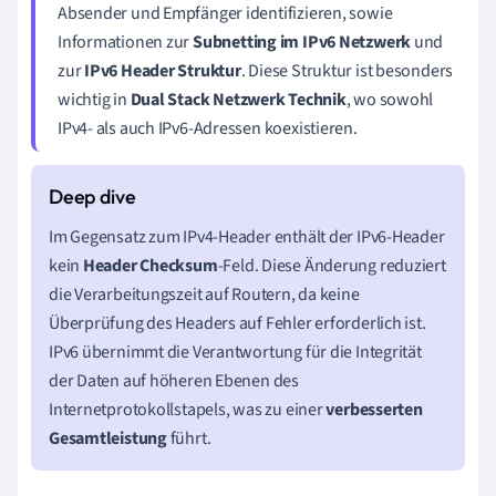
Absender und Empfänger identifizieren, sowie
Informationen zur
Subnetting im IPv6 Netzwerk
und
zur
IPv6 Header Struktur
. Diese Struktur ist besonders
wichtig in
Dual Stack Netzwerk Technik
, wo sowohl
IPv4- als auch IPv6-Adressen koexistieren.
Im Gegensatz zum IPv4-Header enthält der IPv6-Header
kein
Header Checksum
-Feld. Diese Änderung reduziert
die Verarbeitungszeit auf Routern, da keine
Überprüfung des Headers auf Fehler erforderlich ist.
IPv6 übernimmt die Verantwortung für die Integrität
der Daten auf höheren Ebenen des
Internetprotokollstapels, was zu einer
verbesserten
Gesamtleistung
führt.