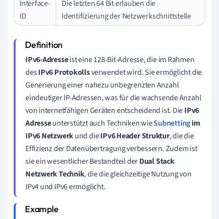
Interface-
Die letzten 64 Bit erlauben die
ID
Identifizierung der Netzwerkschnittstelle
IPv6-Adresse
ist eine 128-Bit-Adresse, die im Rahmen
des
IPv6 Protokolls
verwendet wird. Sie ermöglicht die
Generierung einer nahezu unbegrenzten Anzahl
eindeutiger IP-Adressen, was für die wachsende Anzahl
von internetfähigen Geräten entscheidend ist. Die
IPv6
Adresse
unterstützt auch Techniken wie
Subnetting
im
IPv6 Netzwerk
und die
IPv6 Header Struktur
, die die
Effizienz der Datenübertragung verbessern. Zudem ist
sie ein wesentlicher Bestandteil der
Dual Stack
Netzwerk Technik
, die die gleichzeitige Nutzung von
IPv4 und IPv6 ermöglicht.