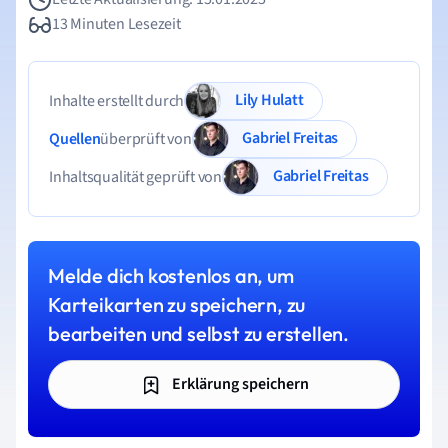
13 Minuten Lesezeit
Lily Hulatt
Inhalte erstellt durch
Gabriel Freitas
Quellen
überprüft von
Gabriel Freitas
Inhaltsqualität geprüft von
Melde dich kostenlos an, um
Karteikarten zu speichern, zu
bearbeiten und selbst zu erstellen.
Erklärung speichern