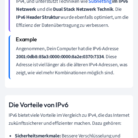
IPv4, und unterstützt Techniken wie
Subnetting
im IPv6
Netzwerk
und die
Dual Stack Netzwerk Technik
. Die
IPv6 Header Struktur
wurde ebenfalls optimiert, um die
Effizienz der Datenübertragung zu verbessern.
Angenommen, Dein Computer hat die IPv6-Adresse
2001:0db8:85a3:0000:0000:8a2e:0370:7334
. Diese
Adresse ist viel länger als die älteren IPv4-Adressen, was
zeigt, wie viel mehr Kombinationen möglich sind.
Die Vorteile von IPv6
IPv6 bietet viele Vorteile im Vergleich zu IPv4, die das Internet
zukünftssicherer und effizienter machen. Dazu gehören:
Sicherheitsmerkmale:
Bessere Verschlüsselung und