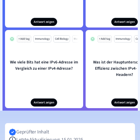
Antwort zeigen
Antwort zeigen
+ Add tag
Immunology
Cell Biology
Mo
+ Add tag
Immunology
Cell
Wie viele Bits hat eine IPv6-Adresse im
Was ist der Hauptunterschi
Vergleich zu einer IPv4-Adresse?
Effizienz zwischen IPv4- 
Headern?
Antwort zeigen
Antwort zeigen
Geprüfter Inhalt
Letzte Aktualisierung: 15.01.2025