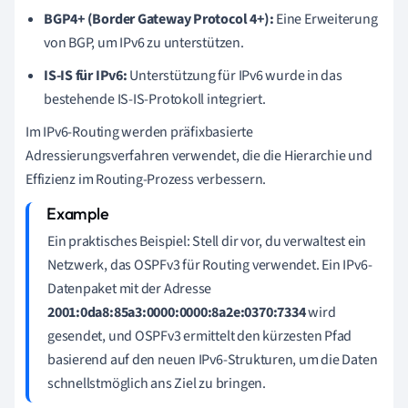
BGP4+ (Border Gateway Protocol 4+):
Eine Erweiterung
von BGP, um IPv6 zu unterstützen.
IS-IS für IPv6:
Unterstützung für IPv6 wurde in das
bestehende IS-IS-Protokoll integriert.
Im IPv6-Routing werden präfixbasierte
Adressierungsverfahren verwendet, die die Hierarchie und
Effizienz im Routing-Prozess verbessern.
Ein praktisches Beispiel: Stell dir vor, du verwaltest ein
Netzwerk, das OSPFv3 für Routing verwendet. Ein IPv6-
Datenpaket mit der Adresse
2001:0da8:85a3:0000:0000:8a2e:0370:7334
wird
gesendet, und OSPFv3 ermittelt den kürzesten Pfad
basierend auf den neuen IPv6-Strukturen, um die Daten
schnellstmöglich ans Ziel zu bringen.