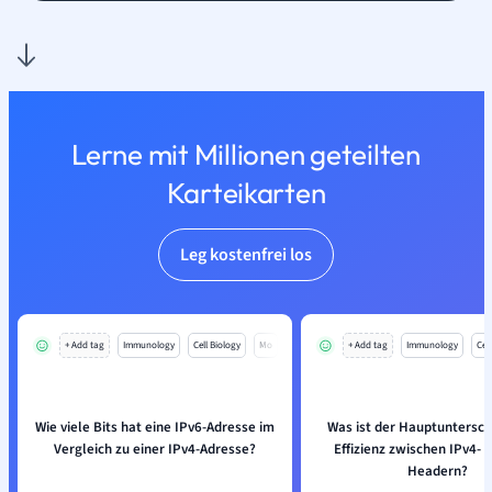
Lerne mit Millionen geteilten
Karteikarten
Leg kostenfrei los
+ Add tag
Immunology
Cell Biology
Mo
+ Add tag
Immunology
Cell
Wie viele Bits hat eine IPv6-Adresse im
Was ist der Hauptunterschi
Vergleich zu einer IPv4-Adresse?
Effizienz zwischen IPv4- 
Headern?