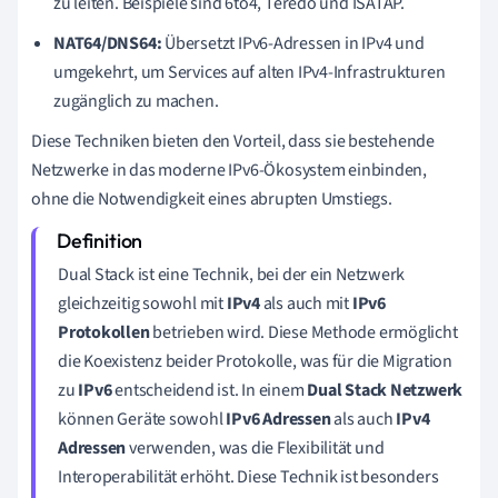
zu leiten. Beispiele sind 6to4, Teredo und ISATAP.
NAT64/DNS64:
Übersetzt IPv6-Adressen in IPv4 und
umgekehrt, um Services auf alten IPv4-Infrastrukturen
zugänglich zu machen.
Diese Techniken bieten den Vorteil, dass sie bestehende
Netzwerke in das moderne IPv6-Ökosystem einbinden,
ohne die Notwendigkeit eines abrupten Umstiegs.
Dual Stack ist eine Technik, bei der ein Netzwerk
gleichzeitig sowohl mit
IPv4
als auch mit
IPv6
Protokollen
betrieben wird. Diese Methode ermöglicht
die Koexistenz beider Protokolle, was für die Migration
zu
IPv6
entscheidend ist. In einem
Dual Stack Netzwerk
können Geräte sowohl
IPv6 Adressen
als auch
IPv4
Adressen
verwenden, was die Flexibilität und
Interoperabilität erhöht. Diese Technik ist besonders