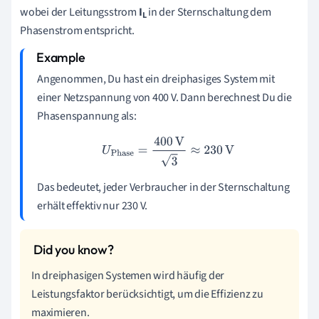
wobei der Leitungsstrom
I
in der Sternschaltung dem
L
Phasenstrom entspricht.
Angenommen, Du hast ein dreiphasiges System mit
einer Netzspannung von 400 V. Dann berechnest Du die
Phasenspannung als:
U
Phase
=
400
V
3
≈
230
V
Das bedeutet, jeder Verbraucher in der Sternschaltung
erhält effektiv nur 230 V.
In dreiphasigen Systemen wird häufig der
Leistungsfaktor berücksichtigt, um die Effizienz zu
maximieren.