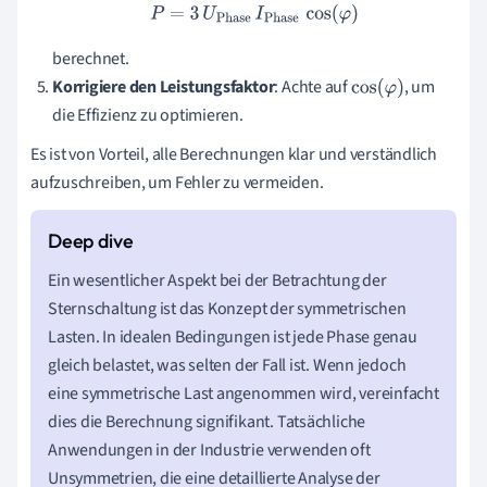
P
=
3
U
Phase
I
Phase
cos
(
φ
)
berechnet.
Korrigiere den Leistungsfaktor
: Achte auf
, um
cos
(
φ
)
die Effizienz zu optimieren.
Es ist von Vorteil, alle Berechnungen klar und verständlich
aufzuschreiben, um Fehler zu vermeiden.
Ein wesentlicher Aspekt bei der Betrachtung der
Sternschaltung ist das Konzept der symmetrischen
Lasten. In idealen Bedingungen ist jede Phase genau
gleich belastet, was selten der Fall ist. Wenn jedoch
eine symmetrische Last angenommen wird, vereinfacht
dies die Berechnung signifikant. Tatsächliche
Anwendungen in der Industrie verwenden oft
Unsymmetrien, die eine detaillierte Analyse der