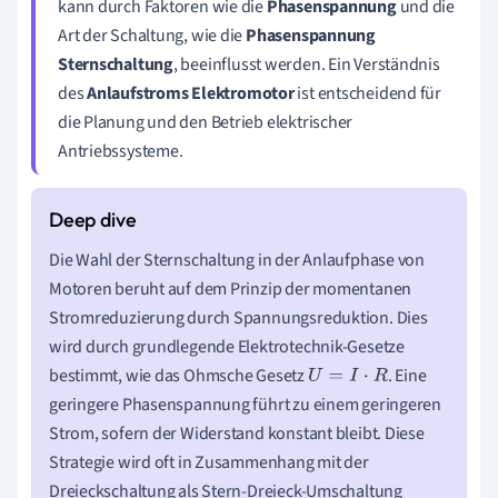
kann durch Faktoren wie die
Phasenspannung
und die
Art der Schaltung, wie die
Phasenspannung
Sternschaltung
, beeinflusst werden. Ein Verständnis
des
Anlaufstroms Elektromotor
ist entscheidend für
die Planung und den Betrieb elektrischer
Antriebssysteme.
Die Wahl der Sternschaltung in der Anlaufphase von
Motoren beruht auf dem Prinzip der momentanen
Stromreduzierung durch Spannungsreduktion. Dies
wird durch grundlegende Elektrotechnik-Gesetze
bestimmt, wie das Ohmsche Gesetz
. Eine
U
=
I
⋅
R
geringere Phasenspannung führt zu einem geringeren
Strom, sofern der Widerstand konstant bleibt. Diese
Strategie wird oft in Zusammenhang mit der
Dreieckschaltung als Stern-Dreieck-Umschaltung