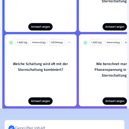
Sternschaltung?
Antwort zeigen
Antwort zeigen
+ Add tag
Immunology
Cell Biology
Mo
+ Add tag
Immunology
Cell
Welche Schaltung wird oft mit der
Wie berechnet man 
Sternschaltung kombiniert?
Phasenspannung in e
Sternschaltung?
Antwort zeigen
Antwort zeigen
Geprüfter Inhalt