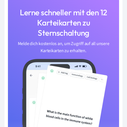
Lerne schneller mit den 12
Karteikarten zu
Sternschaltung
Melde dich kostenlos an, um Zugriff auf all unsere
Karteikarten zu erhalten.