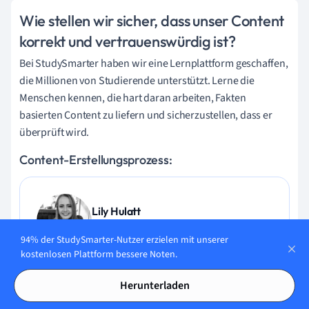
Wie stellen wir sicher, dass unser Content
korrekt und vertrauenswürdig ist?
Bei StudySmarter haben wir eine Lernplattform geschaffen,
die Millionen von Studierende unterstützt. Lerne die
Menschen kennen, die hart daran arbeiten, Fakten
basierten Content zu liefern und sicherzustellen, dass er
überprüft wird.
Content-Erstellungsprozess:
Lily Hulatt
Digital Content Specialist
94% der StudySmarter-Nutzer erzielen mit unserer
kostenlosen Plattform bessere Noten.
Lily Hulatt ist Digital Content Specialist mit über drei
Jahren Erfahrung in Content-Strategie und Curriculum-
Herunterladen
Design. Sie hat 2022 ihren Doktortitel in Englischer Literatur