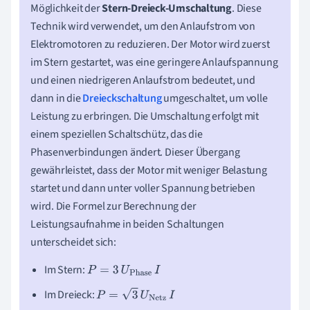
Möglichkeit der
Stern-Dreieck-Umschaltung
. Diese
Technik wird verwendet, um den Anlaufstrom von
Elektromotoren zu reduzieren. Der Motor wird zuerst
im Stern gestartet, was eine geringere Anlaufspannung
und einen niedrigeren Anlaufstrom bedeutet, und
dann in die
Dreieckschaltung
umgeschaltet, um volle
Leistung zu erbringen. Die Umschaltung erfolgt mit
einem speziellen Schaltschütz, das die
Phasenverbindungen ändert. Dieser Übergang
gewährleistet, dass der Motor mit weniger Belastung
startet und dann unter voller Spannung betrieben
wird. Die Formel zur Berechnung der
Leistungsaufnahme in beiden Schaltungen
unterscheidet sich:
Im Stern:
P
=
3
U
Phase
I
Im Dreieck:
P
=
3
U
Netz
I