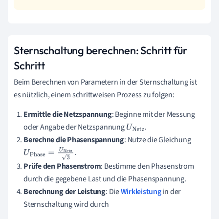
Sternschaltung berechnen: Schritt für
Schritt
Beim Berechnen von Parametern in der Sternschaltung ist
es nützlich, einem schrittweisen Prozess zu folgen:
Ermittle die Netzspannung
: Beginne mit der Messung
oder Angabe der Netzspannung
.
U
Net
Berechne die Phasenspannung
: Nutze die Gleichung
z
.
U
Phase
=
U
Netz
Prüfe den Phasenstrom
: Bestimme den Phasenstrom
3
durch die gegebene Last und die Phasenspannung.
Berechnung der Leistung
: Die
Wirkleistung
in der
Sternschaltung wird durch