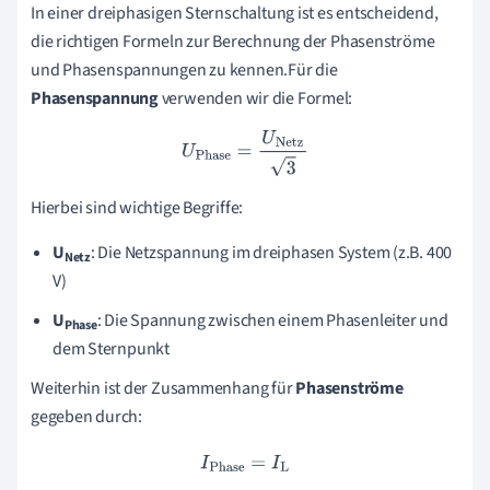
In einer dreiphasigen Sternschaltung ist es entscheidend,
die richtigen Formeln zur Berechnung der Phasenströme
und Phasenspannungen zu kennen.Für die
Phasenspannung
verwenden wir die Formel:
U
Phase
=
U
Netz
3
Hierbei sind wichtige Begriffe:
U
: Die Netzspannung im dreiphasen System (z.B. 400
Netz
V)
U
: Die Spannung zwischen einem Phasenleiter und
Phase
dem Sternpunkt
Weiterhin ist der Zusammenhang für
Phasenströme
gegeben durch:
I
Phase
=
I
L