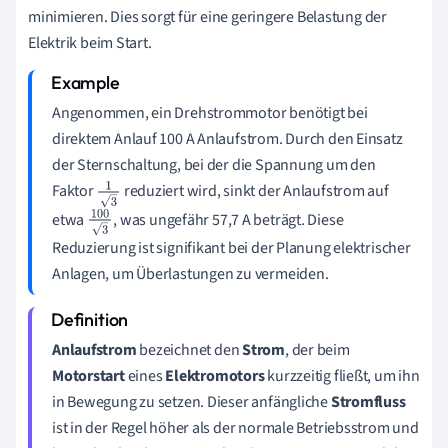
minimieren. Dies sorgt für eine geringere Belastung der
Elektrik beim Start.
Angenommen, ein Drehstrommotor benötigt bei
direktem Anlauf 100 A Anlaufstrom. Durch den Einsatz
der Sternschaltung, bei der die Spannung um den
Faktor
reduziert wird, sinkt der Anlaufstrom auf
1
3
etwa
, was ungefähr 57,7 A beträgt. Diese
100
Reduzierung ist signifikant bei der Planung elektrischer
3
Anlagen, um Überlastungen zu vermeiden.
Anlaufstrom
bezeichnet den
Strom
, der beim
Motorstart
eines
Elektromotors
kurzzeitig fließt, um ihn
in Bewegung zu setzen. Dieser anfängliche
Stromfluss
ist in der Regel höher als der normale Betriebsstrom und