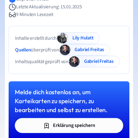
Letzte Aktualisierung: 15.01.2025
9 Minuten Lesezeit
Lily Hulatt
Inhalte erstellt durch
Gabriel Freitas
Quellen
überprüft von
Gabriel Freitas
Inhaltsqualität geprüft von
Melde dich kostenlos an, um
Karteikarten zu speichern, zu
bearbeiten und selbst zu erstellen.
Erklärung speichern