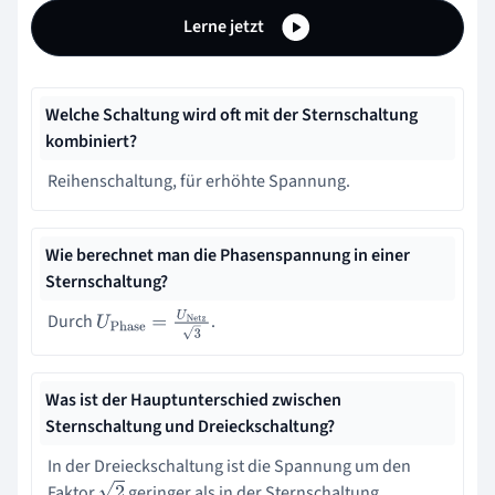
Lerne jetzt
Welche Schaltung wird oft mit der Sternschaltung
kombiniert?
Reihenschaltung, für erhöhte Spannung.
Wie berechnet man die Phasenspannung in einer
Sternschaltung?
Durch
.
U
Phase
=
U
Netz
3
Was ist der Hauptunterschied zwischen
Sternschaltung und Dreieckschaltung?
In der Dreieckschaltung ist die Spannung um den
Faktor
geringer als in der Sternschaltung.
2