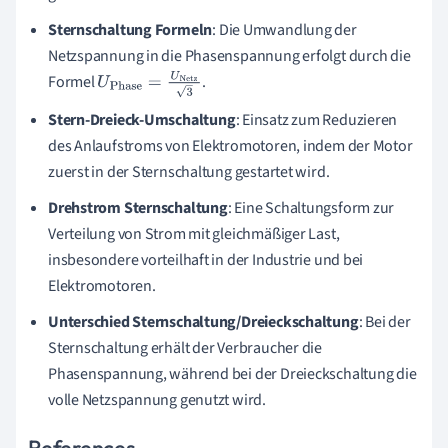
Sternschaltung Formeln
: Die Umwandlung der
Netzspannung in die Phasenspannung erfolgt durch die
Formel
.
U
Phase
=
U
Netz
3
Stern-Dreieck-Umschaltung
: Einsatz zum Reduzieren
des Anlaufstroms von Elektromotoren, indem der Motor
zuerst in der Sternschaltung gestartet wird.
Drehstrom Sternschaltung
: Eine Schaltungsform zur
Verteilung von Strom mit gleichmäßiger Last,
insbesondere vorteilhaft in der Industrie und bei
Elektromotoren.
Unterschied Sternschaltung/Dreieckschaltung
: Bei der
Sternschaltung erhält der Verbraucher die
Phasenspannung, während bei der Dreieckschaltung die
volle Netzspannung genutzt wird.