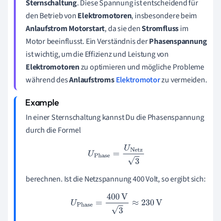
Sternschaltung
. Diese Spannung ist entscheidend für
den Betrieb von
Elektromotoren
, insbesondere beim
Anlaufstrom Motorstart
, da sie den
Stromfluss
im
Motor beeinflusst. Ein Verständnis der
Phasenspannung
ist wichtig, um die Effizienz und Leistung von
Elektromotoren
zu optimieren und mögliche Probleme
während des
Anlaufstroms
Elektromotor
zu vermeiden.
In einer Sternschaltung kannst Du die Phasenspannung
durch die Formel
U
Phase
=
U
Netz
3
berechnen. Ist die Netzspannung 400 Volt, so ergibt sich:
U
Phase
=
400
V
3
≈
230
V