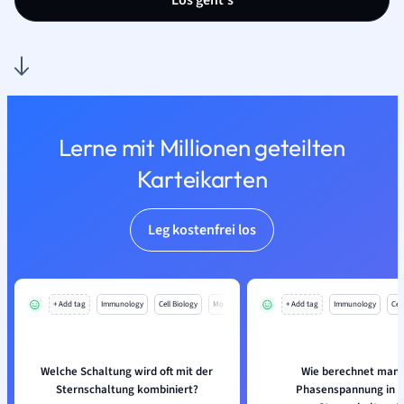
Los geht’s
Lerne mit Millionen geteilten
Karteikarten
Leg kostenfrei los
+ Add tag
Immunology
Cell Biology
Mo
+ Add tag
Immunology
Cell
Welche Schaltung wird oft mit der
Wie berechnet man 
Sternschaltung kombiniert?
Phasenspannung in e