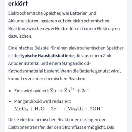
erklärt
Elektrochemische Speicher, wie Batterien und
Akkumulatoren, basieren auf der elektrochemischen
Reaktion zwischen zwei Elektroden mit einem Elektrolyten
dazwischen.
Ein einfaches Beispiel für einen elektrochemischen Speicher
ist die
typische Haushaltsbatterie
, die aus einem Zink-
Anodenmaterial und einem Mangandioxid-
Kathodenmaterial besteht. Wenn die Batterie genutzt wird,
kommt es zu einer chemischen Reaktion:
Zink wird oxidiert:
Zn
→
Zn
2
+
+
2
e
−
Mangandioxid wird reduziert:
MnO
2
+
H
2
O
+
2
e
−
→
Mn
2
O
3
+
2
OH
−
Diese elektrochemischen Reaktionen erzeugen den
Elektronentransfer, der den Stromfluss ermöglicht. Das