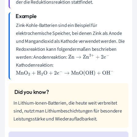
der die Reduktionsreaktion stattfindet.
Zink-Kohle-Batterien sind ein Beispiel für
elektrochemische Speicher, bei denen Zink als Anode
und Mangandioxid als Kathode verwendet werden. Die
Redoxreaktion kann folgendermaßen beschrieben
werden: Anodenreaktion:
Zn
→
Zn
2
+
+
2
e
−
Kathodenreaktion:
MnO
2
+
H
2
O
+
2
e
−
→
MnO(OH)
+
OH
−
In Lithium-Ionen-Batterien, die heute weit verbreitet
sind, nutzt man Lithiumbeschichtungen für besondere
Leistungsstärke und Wiederaufladbarkeit.