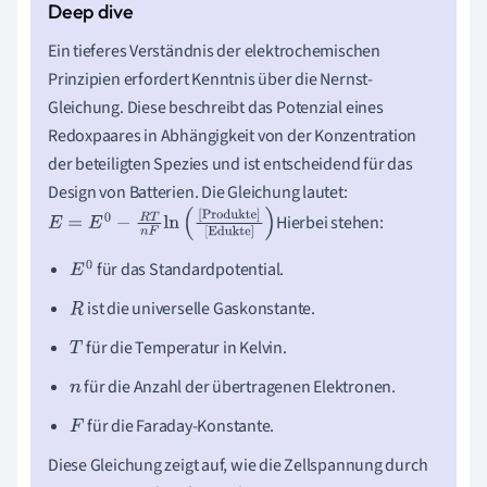
Ein tieferes Verständnis der elektrochemischen
Prinzipien erfordert Kenntnis über die Nernst-
Gleichung. Diese beschreibt das Potenzial eines
Redoxpaares in Abhängigkeit von der Konzentration
der beteiligten Spezies und ist entscheidend für das
Design von Batterien. Die Gleichung lautet:
Hierbei stehen:
E
=
E
0
−
R
T
n
F
ln
(
[Produkte]
[Edukte]
)
für das Standardpotential.
E
0
ist die universelle Gaskonstante.
R
für die Temperatur in Kelvin.
T
für die Anzahl der übertragenen Elektronen.
n
für die Faraday-Konstante.
F
Diese Gleichung zeigt auf, wie die Zellspannung durch