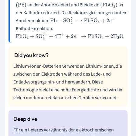
an der Anode oxidiert und Bleidioxid
an
(Pb)
(PbO
2
)
der Kathode reduziert. Die Reaktionsgleichungen lauten:
Anodenreaktion:
Pb
+
SO
4
2
−
→
PbSO
4
+
2
e
−
Kathodenreaktion:
PbO
2
+
SO
4
2
−
+
4
H
+
+
2
e
−
→
PbSO
4
+
2
H
2
O
Lithium-Ionen-Batterien verwenden Lithium-Ionen, die
zwischen den Elektroden während des Lade- und
Entladevorgangs hin- und herwandern. Diese
Technologie bietet eine hohe Energiedichte und wird in
vielen modernen elektronischen Geräten verwendet.
Für ein tieferes Verständnis der elektrochemischen