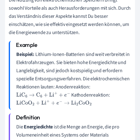
sowohl Vorteile als auch Herausforderungen mit sich. Durch
das Verständnis dieser Aspekte kannst Du besser
einschätzen, wie sie effektiv eingesetzt werden können, um
die Energiewende zu unterstützen.
Beispiel:
Lithium-Ionen-Batterien sind weit verbreitet in
Elektrofahrzeugen. Sie bieten hohe Energiedichte und
Langlebigkeit, sind jedoch kostspielig und erfordern
spezielle Entsorgungsverfahren. Die elektrochemischen
Reaktionen lauten: Anodenreaktion:
Kathodenreaktion:
LiC
6
→
C
6
+
Li
+
+
e
−
LiCoO
2
+
Li
+
+
e
−
→
Li
2
CoO
2
Die
Energiedichte
ist die Menge an Energie, die pro
Volumeneinheit eines Systems oder Materials