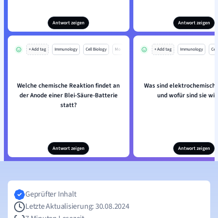
Antwort zeigen
Antwort zeigen
+ Add tag
Immunology
Cell Biology
Mo
+ Add tag
Immunology
Cell
Welche chemische Reaktion findet an
Was sind elektrochemische
der Anode einer Blei-Säure-Batterie
und wofür sind sie wic
statt?
Antwort zeigen
Antwort zeigen
Geprüfter Inhalt
Letzte Aktualisierung: 30.08.2024