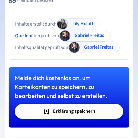
7 Minuten Lesezeit
Lily Hulatt
Inhalte erstellt durch
Gabriel Freitas
Quellen
überprüft von
Gabriel Freitas
Inhaltsqualität geprüft von
Melde dich kostenlos an, um
Karteikarten zu speichern, zu
bearbeiten und selbst zu erstellen.
Erklärung speichern