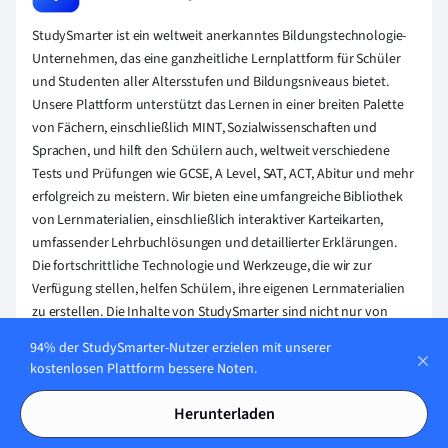
StudySmarter ist ein weltweit anerkanntes Bildungstechnologie-
Unternehmen, das eine ganzheitliche Lernplattform für Schüler
und Studenten aller Altersstufen und Bildungsniveaus bietet.
Unsere Plattform unterstützt das Lernen in einer breiten Palette
von Fächern, einschließlich MINT, Sozialwissenschaften und
Sprachen, und hilft den Schülern auch, weltweit verschiedene
Tests und Prüfungen wie GCSE, A Level, SAT, ACT, Abitur und mehr
erfolgreich zu meistern. Wir bieten eine umfangreiche Bibliothek
von Lernmaterialien, einschließlich interaktiver Karteikarten,
umfassender Lehrbuchlösungen und detaillierter Erklärungen.
Die fortschrittliche Technologie und Werkzeuge, die wir zur
Verfügung stellen, helfen Schülern, ihre eigenen Lernmaterialien
zu erstellen. Die Inhalte von StudySmarter sind nicht nur von
Experten geprüft, sondern werden auch regelmäßig aktualisiert,
94% der StudySmarter-Nutzer erzielen mit unserer
um Genauigkeit und Relevanz zu gewährleisten.
kostenlosen Plattform bessere Noten.
Erfahre mehr
Herunterladen