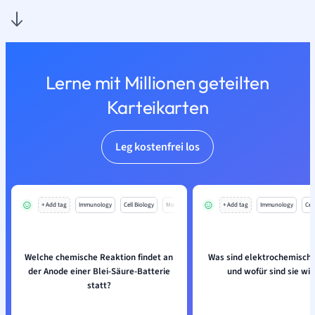
Lerne mit Millionen geteilten
Karteikarten
Leg kostenfrei los
+ Add tag
Immunology
Cell Biology
Mo
+ Add tag
Immunology
Cell
Welche chemische Reaktion findet an
Was sind elektrochemische
der Anode einer Blei-Säure-Batterie
und wofür sind sie wic
statt?