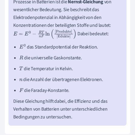
Prozesse in Batterien ist die
Nernst-Gleichung
von
wesentlicher Bedeutung. Sie beschreibt das
Elektrodenpotenzial in Abhängigkeit von den
Konzentrationen der beteiligten Stoffe und lautet:
Dabei bedeutet:
E
=
E
0
−
R
T
n
F
ln
(
[Produkte]
[Edukte]
)
das Standardpotential der Reaktion.
E
0
die universelle Gaskonstante.
R
die Temperatur in Kelvin.
T
die Anzahl der übertragenen Elektronen.
n
die Faraday-Konstante.
F
Diese Gleichung hilft dabei, die Effizienz und das
Verhalten von Batterien unter unterschiedlichen
Bedingungen zu untersuchen.