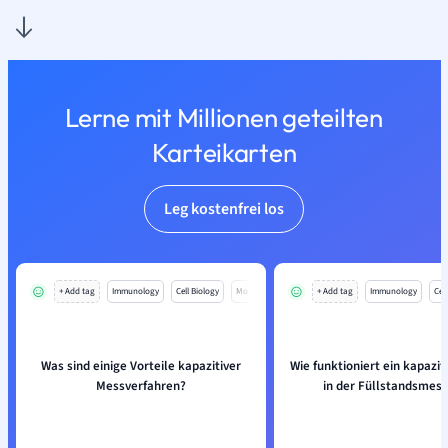
Lerne mit Millionen geteilten
Karteikarten
Leg kostenfrei los
+ Add tag
Immunology
Cell Biology
Mo
+ Add tag
Immunology
Cell
Was sind einige Vorteile kapazitiver
Wie funktioniert ein kapazit
Messverfahren?
in der Füllstandsmes