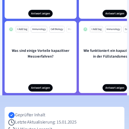
Antwort zeigen
Antwort zeigen
+ Add tag
Immunology
Cell Biology
Mo
+ Add tag
Immunology
Cell
Was sind einige Vorteile kapazitiver
Wie funktioniert ein kapazit
Messverfahren?
in der Füllstandsmes
Antwort zeigen
Antwort zeigen
Geprüfter Inhalt
Letzte Aktualisierung: 15.01.2025