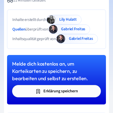
11 Minuten Lesezeit
Lily Hulatt
Inhalte erstellt durch
Gabriel Freitas
Quellen
überprüft von
Gabriel Freitas
Inhaltsqualität geprüft von
Melde dich kostenlos an, um
Karteikarten zu speichern, zu
bearbeiten und selbst zu erstellen.
Erklärung speichern