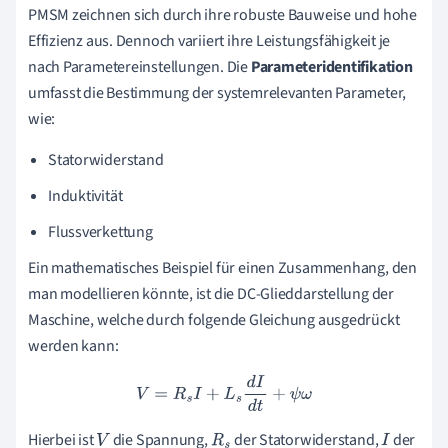
PMSM zeichnen sich durch ihre robuste Bauweise und hohe
Effizienz aus. Dennoch variiert ihre Leistungsfähigkeit je
nach Parametereinstellungen. Die
Parameteridentifikation
umfasst die Bestimmung der systemrelevanten Parameter,
wie:
Statorwiderstand
Induktivität
Flussverkettung
Ein mathematisches Beispiel für einen Zusammenhang, den
man modellieren könnte, ist die DC-Glieddarstellung der
Maschine, welche durch folgende Gleichung ausgedrückt
werden kann:
V
=
R
s
I
+
L
s
d
I
d
t
+
ψ
ω
Hierbei ist
die Spannung,
der Statorwiderstand,
der
V
R
s
I