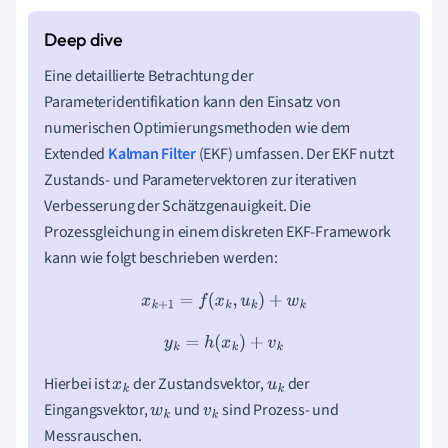
Eine detaillierte Betrachtung der
Parameteridentifikation kann den Einsatz von
numerischen Optimierungsmethoden wie dem
Extended
Kalman Filter
(EKF) umfassen. Der EKF nutzt
Zustands- und Parametervektoren zur iterativen
Verbesserung der Schätzgenauigkeit. Die
Prozessgleichung in einem diskreten EKF-Framework
kann wie folgt beschrieben werden:
x
k
+
1
=
f
(
x
k
,
u
k
)
+
w
k
y
k
=
h
(
x
k
)
+
v
k
Hierbei ist
der Zustandsvektor,
der
x
k
u
k
Eingangsvektor,
und
sind Prozess- und
w
k
v
k
Messrauschen.