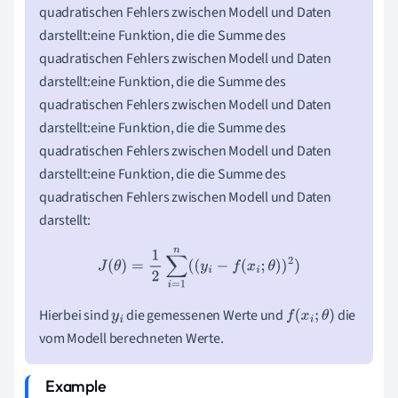
quadratischen Fehlers zwischen Modell und Daten
darstellt:eine Funktion, die die Summe des
quadratischen Fehlers zwischen Modell und Daten
darstellt:eine Funktion, die die Summe des
quadratischen Fehlers zwischen Modell und Daten
darstellt:eine Funktion, die die Summe des
quadratischen Fehlers zwischen Modell und Daten
darstellt:eine Funktion, die die Summe des
quadratischen Fehlers zwischen Modell und Daten
darstellt:
J
(
θ
)
=
1
2
∑
i
=
1
n
(
(
y
i
−
f
(
x
i
;
θ
)
)
2
)
Hierbei sind
die gemessenen Werte und
die
y
i
f
(
x
i
;
θ
)
vom Modell berechneten Werte.