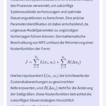
des Prozesses verwendet, um zukünftige
Systemzustände vorherzusagen und optimale
Steuerungsaktionen zu berechnen. Eine präzise
Parameteridentifikation ist dabei entscheidend, da
ungenaue Modellparameter zu ungünstigen
Vorhersagen führen können. Die mathematische
Beschreibung von MPC umfasst die Minimierung einer
Kostenfunktion der Form:
J
=
∑
i
=
1
N
p
L
(
x
i
,
u
i
)
+
∑
j
=
1
N
u
R
(
Δ
u
j
)
Hierbei repräsentiert
die Schrittweite der
L
(
x
i
,
u
i
)
Zustandsabweichungen zu gewünschten
Referenzwerten, und
steht für die Änderung
R
(
Δ
u
j
)
der Stellgrößen. Diese Kostenfunktion betrachtet die
zukünftigen Steuerstrategien hinsichtlich