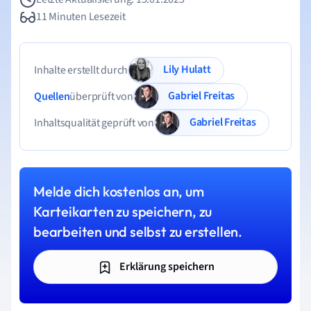
11 Minuten Lesezeit
Lily Hulatt
Inhalte erstellt durch
Gabriel Freitas
Quellen
überprüft von
Gabriel Freitas
Inhaltsqualität geprüft von
Melde dich kostenlos an, um
Karteikarten zu speichern, zu
bearbeiten und selbst zu erstellen.
Erklärung speichern