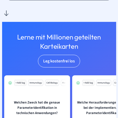
Lerne mit Millionen geteilten
Karteikarten
Leg kostenfrei los
+ Add tag
Immunology
Cell Biology
Mo
+ Add tag
Immunology
Cell
Welchen Zweck hat die genaue
Welche Herausforderungen
Parameteridentifikation in
bei der Implementieru
technischen Anwendungen?
Parameteridentifikat