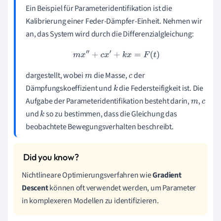
Ein Beispiel für Parameteridentifikation ist die
Kalibrierung einer Feder-Dämpfer-Einheit. Nehmen wir
an, das System wird durch die Differenzialgleichung:
m
x
″
+
c
x
′
+
k
x
=
F
(
t
)
dargestellt, wobei
die Masse,
der
m
c
Dämpfungskoeffizient und
die Federsteifigkeit ist. Die
k
Aufgabe der Parameteridentifikation besteht darin,
,
m
c
und
so zu bestimmen, dass die Gleichung das
k
beobachtete Bewegungsverhalten beschreibt.
Nichtlineare Optimierungsverfahren wie
Gradient
Descent
können oft verwendet werden, um Parameter
in komplexeren Modellen zu identifizieren.