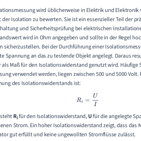
lationsmessung wird üblicherweise in Elektrik und Elektronik
t der Isolation zu bewerten. Sie ist ein essenzieller Teil der p
haltung und Sicherheitsprüfung bei elektrischen Installatio
andswert wird in Ohm angegeben und sollte in der Regel hoc
on sicherzustellen. Bei der Durchführung einer Isolationsmes
rte Spannung an das zu testende Objekt angelegt. Daraus resu
 als Maß für den Isolationswiderstand genutzt wird. Häufige
sung verwendet werden, liegen zwischen 500 und 5000 Volt. 
ung des Isolationswiderstands ist:
R
i
=
U
I
 steht
R
für den Isolationswiderstand,
U
für die angelegte S
i
nen Strom. Ein hoher Isolationswiderstand zeigt, dass das 
lator gut erfüllt und keine ungewollten Stromflüsse zulässt.