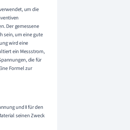
 verwendet, um die
räventiven
nen. Der gemessene
h sein, um eine gute
sung wird eine
ltiert ein Messstrom,
 Spannungen, die für
Eine Formel zur
pannung und
I
für den
Material seinen Zweck