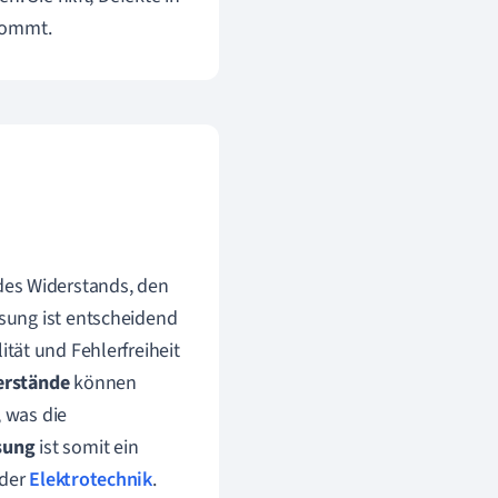
 kommt.
des Widerstands, den
ssung ist entscheidend
ität und Fehlerfreiheit
erstände
können
, was die
sung
ist somit ein
 der
Elektrotechnik
.