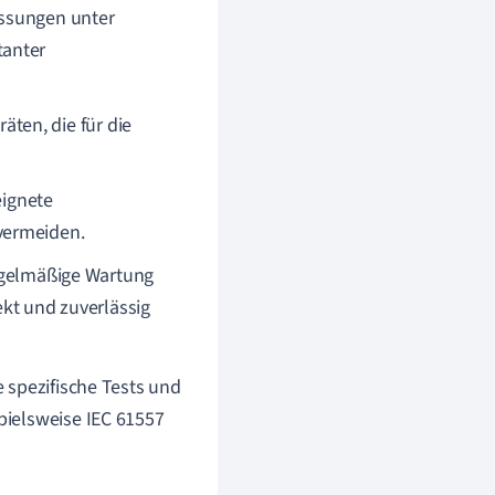
essungen unter
tanter
ten, die für die
ignete
vermeiden.
egelmäßige Wartung
ekt und zuverlässig
 spezifische Tests und
pielsweise IEC 61557