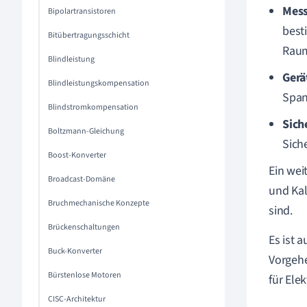
Mess
Bipolartransistoren
best
Bitübertragungsschicht
Raum
Blindleistung
Gerä
Blindleistungskompensation
Span
Blindstromkompensation
Sich
Boltzmann-Gleichung
Sich
Boost-Konverter
Ein wei
Broadcast-Domäne
und Kal
Bruchmechanische Konzepte
sind.
Brückenschaltungen
Es ist 
Buck-Konverter
Vorgehe
Bürstenlose Motoren
für Ele
CISC-Architektur