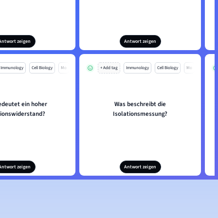
Antwort zeigen
Antwort zeigen
Immunology
Cell Biology
Mo
+ Add tag
Immunology
Cell Biology
Mo
deutet ein hoher
Was beschreibt die
tionswiderstand?
Isolationsmessung?
Antwort zeigen
Antwort zeigen