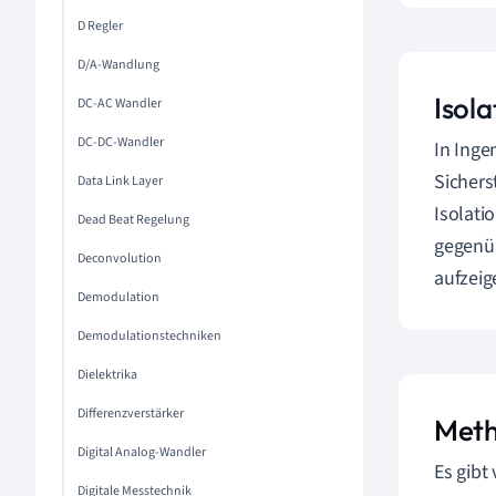
D Regler
D/A-Wandlung
Isol
DC-AC Wandler
DC-DC-Wandler
In Inge
Sichers
Data Link Layer
Isolati
Dead Beat Regelung
gegenüb
Deconvolution
aufzeig
Demodulation
Demodulationstechniken
Dielektrika
Differenzverstärker
Meth
Digital Analog-Wandler
Es gibt
Digitale Messtechnik