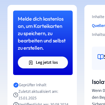
Inhalte
Melde dich kostenlos
an, um Karteikarten
Quelle
zu speichern, zu
Inhalts
bearbeiten und selbst
zu erstellen.
Leg jetzt los
Isol
Geprüfter Inhalt
Wenn Du
Zuletzt aktualisiert am:
den Beg
15.01.2025
Sichers
Veröffentlicht am: 30.08.2024