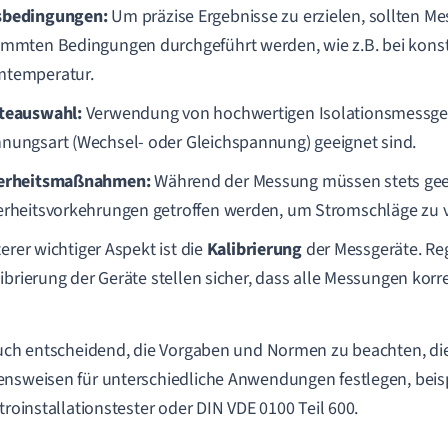
bedingungen:
Um präzise Ergebnisse zu erzielen, sollten M
immten Bedingungen durchgeführt werden, wie z.B. bei kons
temperatur.
teauswahl:
Verwendung von hochwertigen Isolationsmessgerä
nungsart (Wechsel- oder Gleichspannung) geeignet sind.
erheitsmaßnahmen:
Während der Messung müssen stets gee
erheitsvorkehrungen getroffen werden, um Stromschläge zu 
terer wichtiger Aspekt ist die
Kalibrierung
der Messgeräte. R
ibrierung der Geräte stellen sicher, dass alle Messungen korr
auch entscheidend, die Vorgaben und Normen zu beachten, die
nsweisen für unterschiedliche Anwendungen festlegen, beis
ktroinstallationstester oder DIN VDE 0100 Teil 600.