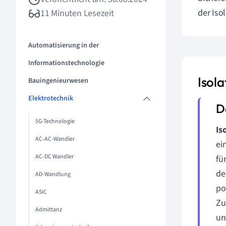
der Iso
11 Minuten Lesezeit
Automatisierung in der
Informationstechnologie
Isol
Bauingenieurwesen
Elektrotechnik
5G-Technologie
Is
AC-AC-Wandler
ei
AC-DC Wandler
fü
de
AD-Wandlung
po
ASIC
Zu
Admittanz
un