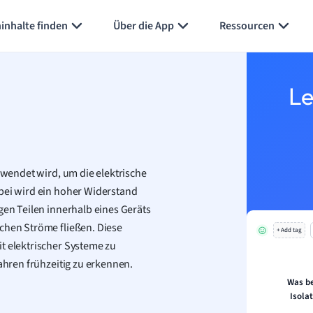
inhalte finden
Über die App
Ressourcen
Le
erwendet wird, um die elektrische
abei wird ein hoher Widerstand
gen Teilen innerhalb eines Geräts
schen Ströme fließen. Diese
+ Add tag
t elektrischer Systeme zu
fahren frühzeitig zu erkennen.
Was be
Isola