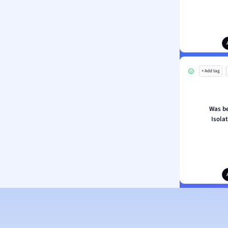
+ Add tag
Was be
Isola