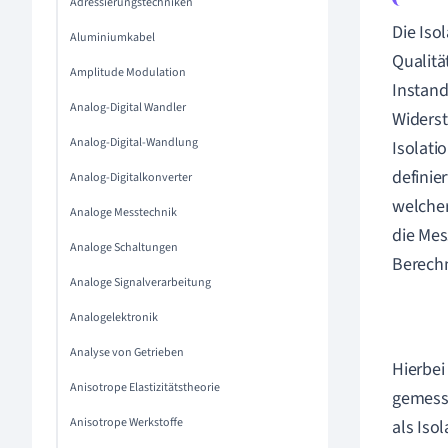
Adressierungstechniken
Die Iso
Aluminiumkabel
Qualitä
Amplitude Modulation
Instand
Analog-Digital Wandler
Widerst
Analog-Digital-Wandlung
Isolati
definie
Analog-Digitalkonverter
welcher
Analoge Messtechnik
die Mes
Analoge Schaltungen
Berechn
Analoge Signalverarbeitung
Analogelektronik
Analyse von Getrieben
Hierbei
Anisotrope Elastizitätstheorie
gemesse
Anisotrope Werkstoffe
als Iso