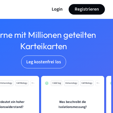
Login
Registrieren
rne mit Millionen geteilten
Karteikarten
Leg kostenfrei los
Immunology
Cell Biology
Mo
+ Add tag
Immunology
Cell Biology
Mo
deutet ein hoher
Was beschreibt die
tionswiderstand?
Isolationsmessung?