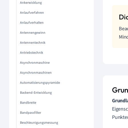
Ankerwicklung
Anlaufverfahren
Anlaufverhalten
Beac
Antennengewinn
Mind
Antennentechnik
Antriebstechnik
Asynchronmaschine
Asynchronmaschinen
Automatisierungspyramide
Grun
Backend-Entwicklung
Grundl
Bandbreite
Eigensc
Bandpassfilter
Punkten
Beschleunigungsmessung