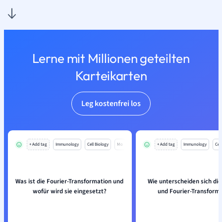
Lerne mit Millionen geteilten
Karteikarten
Leg kostenfrei los
+ Add tag
Immunology
Cell Biology
Mo
+ Add tag
Immunology
Cell
Was ist die Fourier-Transformation und
Wie unterscheiden sich die
wofür wird sie eingesetzt?
und Fourier-Transform