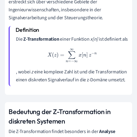
erstreckt sich über verschiedene Gebiete der
Ingenieurwissenschaften, insbesondere in der
Signalverarbeitung und der Steuerungstheorie.
Die
Z-Transformation
einer Funktion
x[n]
ist definiert als
X
(
z
)
=
∑
n
=
−
∞
∞
x
[
n
]
z
−
n
, wobei
z
eine komplexe Zahl ist und die Transformation
einen diskreten Signalverlauf in die z-Domäne umsetzt.
Bedeutung der Z-Transformation in
diskreten Systemen
Die Z-Transformation findet besonders in der
Analyse