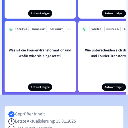
Antwort zeigen
Antwort zeigen
+ Add tag
Immunology
Cell Biology
Mo
+ Add tag
Immunology
Cell
Was ist die Fourier-Transformation und
Wie unterscheiden sich die
wofür wird sie eingesetzt?
und Fourier-Transform
Antwort zeigen
Antwort zeigen
Geprüfter Inhalt
Letzte Aktualisierung: 15.01.2025