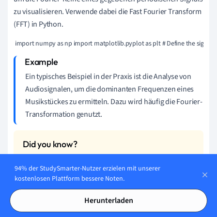
zu visualisieren. Verwende dabei die Fast Fourier Transform
(FFT) in Python.
 import numpy as np import matplotlib.pyplot as plt # Define the signal t = np.
Ein typisches Beispiel in der Praxis ist die Analyse von
Audiosignalen, um die dominanten Frequenzen eines
Musikstückes zu ermitteln. Dazu wird häufig die Fourier-
Transformation genutzt.
Vergiss nicht, dass die Fast Fourier Transform (FFT)
94% der StudySmarter-Nutzer erzielen mit unserer
eine sehr effiziente Methode ist, um die Fourier-
kostenlosen Plattform bessere Noten.
Transformation digitaler Daten zu berechnen.
Herunterladen