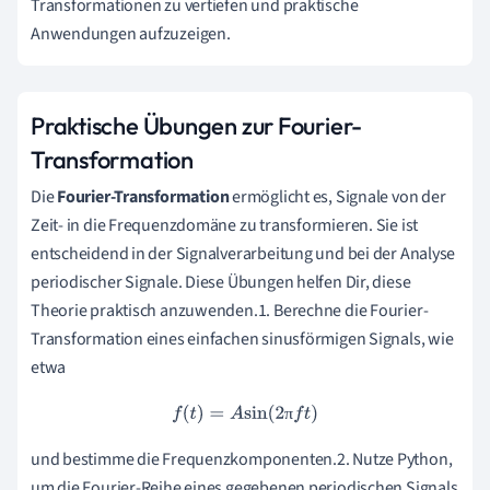
Transformationen zu vertiefen und praktische
Anwendungen aufzuzeigen.
Praktische Übungen zur Fourier-
Transformation
Die
Fourier-Transformation
ermöglicht es, Signale von der
Zeit- in die Frequenzdomäne zu transformieren. Sie ist
entscheidend in der Signalverarbeitung und bei der Analyse
periodischer Signale. Diese Übungen helfen Dir, diese
Theorie praktisch anzuwenden.1. Berechne die Fourier-
Transformation eines einfachen sinusförmigen Signals, wie
etwa
f
(
t
)
=
A
sin
(
2
π
f
t
)
π
und bestimme die Frequenzkomponenten.2. Nutze Python,
um die Fourier-Reihe eines gegebenen periodischen Signals