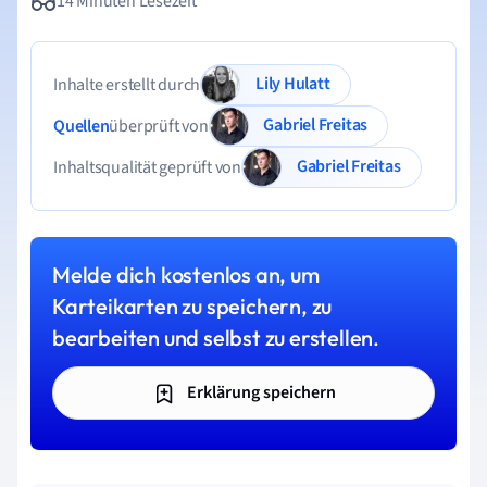
14 Minuten Lesezeit
Lily Hulatt
Inhalte erstellt durch
Gabriel Freitas
Quellen
überprüft von
Gabriel Freitas
Inhaltsqualität geprüft von
Melde dich kostenlos an, um
Karteikarten zu speichern, zu
bearbeiten und selbst zu erstellen.
Erklärung speichern