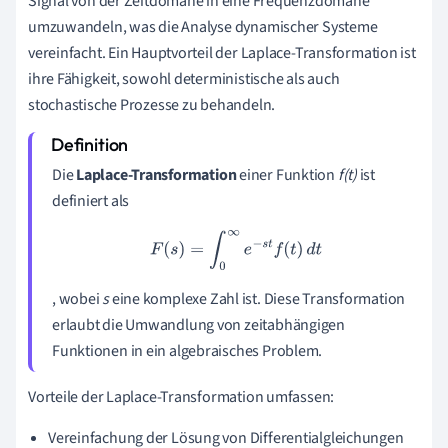
Signal von der Zeitdomäne in eine Frequenzdomäne
umzuwandeln, was die Analyse dynamischer Systeme
vereinfacht. Ein Hauptvorteil der Laplace-Transformation ist
ihre Fähigkeit, sowohl deterministische als auch
stochastische Prozesse zu behandeln.
Die
Laplace-Transformation
einer Funktion
f(t)
ist
definiert als
F
(
s
)
=
∫
0
∞
e
−
s
t
f
(
t
)
d
t
, wobei
s
eine komplexe Zahl ist. Diese Transformation
erlaubt die Umwandlung von zeitabhängigen
Funktionen in ein algebraisches Problem.
Vorteile der Laplace-Transformation umfassen:
Vereinfachung der Lösung von Differentialgleichungen