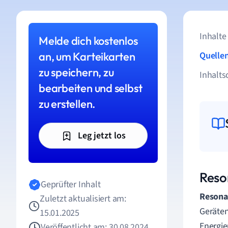
Inhalte
Melde dich kostenlos
an, um Karteikarten
Quelle
zu speichern, zu
Inhalts
bearbeiten und selbst
zu erstellen.
Leg jetzt los
Reso
Geprüfter Inhalt
Resona
Zuletzt aktualisiert am:
Geräten
15.01.2025
Energie
Veröffentlicht am: 30.08.2024