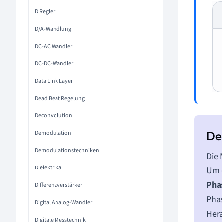
D Regler
D/A-Wandlung
DC-AC Wandler
DC-DC-Wandler
Data Link Layer
Dead Beat Regelung
Deconvolution
Demodulation
Demodulationstechniken
Die 
Dielektrika
Um d
Pha
Differenzverstärker
Pha
Digital Analog-Wandler
Hera
Digitale Messtechnik