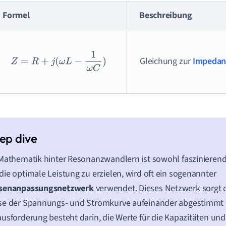
Formel
Beschreibung
Z
=
R
+
j
(
ω
L
−
1
ω
C
)
Gleichung zur
Impedan
Mathematik hinter Resonanzwandlern ist sowohl faszinierend
ie optimale Leistung zu erzielen, wird oft ein sogenannter
senanpassungsnetzwerk
verwendet. Dieses Netzwerk sorgt d
se der Spannungs- und Stromkurve aufeinander abgestimmt 
usforderung besteht darin, die Werte für die Kapazitäten und