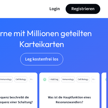
Login
Registrieren
rne mit Millionen geteilten
Karteikarten
Leg kostenfrei los
Immunology
Cell Biology
Mo
+ Add tag
Immunology
Cell Biology
Mo
equenz beschreibt die
Was ist die Hauptfunktion eines
equenz einer Schaltung?
Resonanzwandlers?