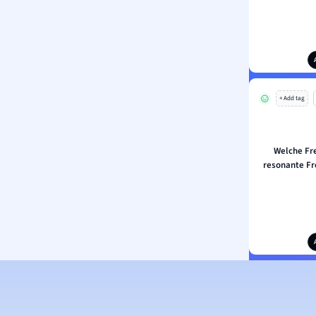
+ Add tag
Welche Fr
resonante Fr