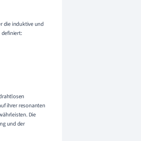
er die induktive und
definiert:
 drahtlosen
uf ihrer resonanten
währleisten. Die
ng und der