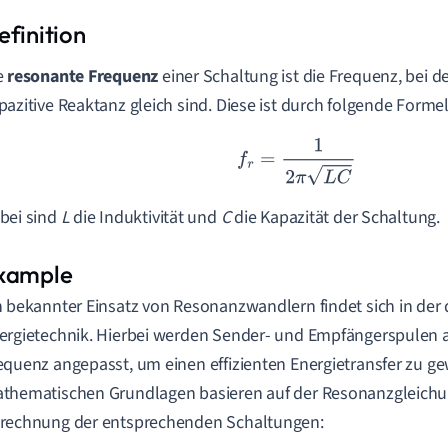
e
resonante Frequenz
einer Schaltung ist die Frequenz, bei d
pazitive Reaktanz gleich sind. Diese ist durch folgende Formel 
f
r
=
1
2
π
L
C
bei sind
L
die Induktivität und
C
die Kapazität der Schaltung.
n bekannter Einsatz von Resonanzwandlern findet sich in der
ergietechnik. Hierbei werden Sender- und Empfängerspulen a
equenz angepasst, um einen effizienten Energietransfer zu ge
thematischen Grundlagen basieren auf der Resonanzgleichu
rechnung der entsprechenden Schaltungen: