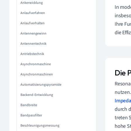
Ankerwicklung
In mod
Anlaufverfahren
insbeso
Ihre Fu
Anlaufverhalten
die Eff
Antennengewinn
Antennentechnik
Antriebstechnik
Asynchronmaschine
Die 
Asynchronmaschinen
Resonan
Automatisierungspyramide
nutzen.
Backend-Entwicklung
Impeda
Bandbreite
durch 
Bandpassfilter
treten 
hohe St
Beschleunigungsmessung