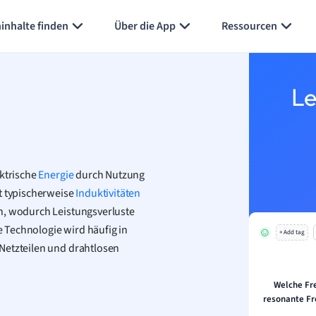
inhalte finden
Über die App
Ressourcen
Le
ektrische
Energie
durch Nutzung
lt typischerweise
Induktivitäten
n, wodurch Leistungsverluste
 Technologie wird häufig in
+ Add tag
Netzteilen und drahtlosen
Welche Fr
resonante Fr