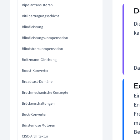
Bipolartransistoren
Bitübertragungsschicht
Di
Blindleistung
ka
Blindleistungskompensation
Blindstromkompensation
Boltzmann-Gleichung
Da
Boost-Konverter
Broadcast-Domäne
Bruchmechanische Konzepte
Ei
En
Brückenschaltungen
Fr
Buck-Konverter
ma
Bürstenlose Motoren
Be
CISC-Architektur