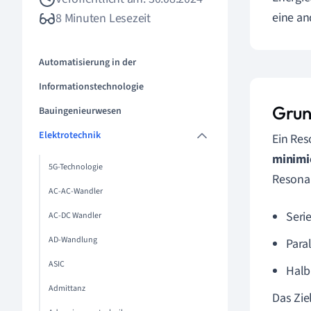
eine an
8 Minuten Lesezeit
Automatisierung in der
Informationstechnologie
Grun
Bauingenieurwesen
Elektrotechnik
Ein Res
minimi
5G-Technologie
Resona
AC-AC-Wandler
Seri
AC-DC Wandler
AD-Wandlung
Para
ASIC
Halb
Admittanz
Das Zie