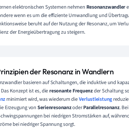
ernen elektronischen Systemen nehmen
Resonanzwandler
e
ndere wenn es um die effiziente Umwandlung und Übertragu
nktionsweise beruht auf der Nutzung der Resonanz, um Verl
izienz der Energieübertragung zu steigern.
Prinzipien der Resonanz in Wandlern
zwandler basieren auf Schaltungen, die induktive und kapaz
 Das Konzept ist es, die
resonante Frequenz
der Schaltung so
nz
minimiert wird, was wiederum die
Verlustleistung
reduzier
die Erzeugung von
Serienresonanz
oder
Parallelresonanz
. Be
Schwingspannungen bei niedrigen Stromstärken auf, während 
röme bei niedriger Spannung sorgt.