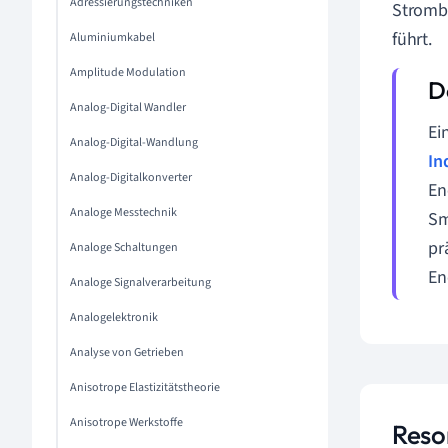
Adressierungstechniken
Strombe
führt.
Aluminiumkabel
Amplitude Modulation
Analog-Digital Wandler
Ei
Analog-Digital-Wandlung
In
Analog-Digitalkonverter
En
Analoge Messtechnik
Sm
pr
Analoge Schaltungen
En
Analoge Signalverarbeitung
Analogelektronik
Analyse von Getrieben
Anisotrope Elastizitätstheorie
Anisotrope Werkstoffe
Reso