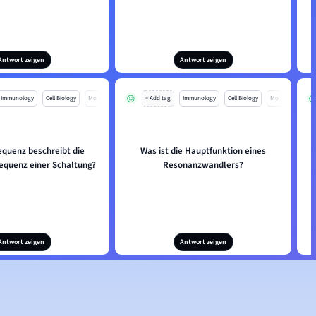
Antwort zeigen
Antwort zeigen
Immunology
Cell Biology
Mo
+ Add tag
Immunology
Cell Biology
Mo
equenz beschreibt die
Was ist die Hauptfunktion eines
equenz einer Schaltung?
Resonanzwandlers?
Antwort zeigen
Antwort zeigen