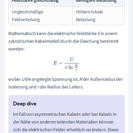
Feldstärke gleichmäßig
Geringere Belastung
Ungleichmäßige
Höhere lokale
Feldverteilung
Belastung
Mathematisch kann die elektrische Feldstärke
E
in einem
zylindrischen Kabelmodell durch die Gleichung bestimmt
werden:
E
=
U
r
ln
R
r
wobei
U
die angelegte Spannung ist,
R
der Außenradius der
Isolierung und
r
der Radius des Leiters.
Im Fall von asymmetrischen Kabeln oder bei Kabeln in
der Nähe von anderen leitenden Materialien können
sich die elektrischen Felder erheblich verändern. Diese