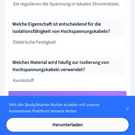
Sie regulieren die Spannung in lokalen Stromnetzen.
Welche Eigenschaft ist entscheidend für die
Isolationsfähigkeit von Hochspannungskabeln?
Elektrische Festigkeit
Welches Material wird häufig zur Isolierung von
Hochspannungskabeln verwendet?
Kunststoff
Lerne schneller mit den 10
94% der StudySmarter-Nutzer erzielen mit unserer
kostenlosen Plattform bessere Noten.
Karteikarten zu
Hochspannungskabel
Herunterladen