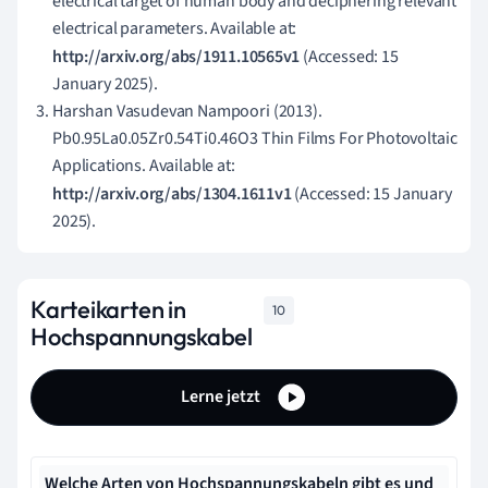
electrical target of human body and deciphering relevant
electrical parameters. Available at:
http://arxiv.org/abs/1911.10565v1
(Accessed: 15
January 2025).
Harshan Vasudevan Nampoori (2013).
Pb0.95La0.05Zr0.54Ti0.46O3 Thin Films For Photovoltaic
Applications. Available at:
http://arxiv.org/abs/1304.1611v1
(Accessed: 15 January
2025).
Karteikarten in
10
Hochspannungskabel
Lerne jetzt
Welche Arten von Hochspannungskabeln gibt es und