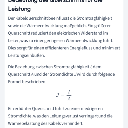
Leistung
Der Kabelquerschnitt beeinflusst die Stromtragfähigkeit
sowie die Wärmeentwicklung maßgeblich. Ein größerer
Querschnitt reduziert den elektrischen Widerstand im
Leiter, was zu einer geringeren Wärmeentwicklung führt.
Dies sorgt für einen effizienteren Energiefluss und minimiert
Leistungseinbußen.
Die Beziehung zwischen Stromtragfähigkeit
I
, dem
Querschnitt
A
und der Stromdichte
J
wird durch folgende
Formel beschrieben:
J
=
I
A
Ein erhöhter Querschnitt führt zu einer niedrigeren
Stromdichte, was den Leitungsverlust verringert und die
Wärmebelastung des Kabels vermindert.