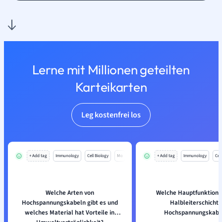
Lerne mit Millionen geteilten
Karteikarten
Leg kostenfrei los
+ Add tag
Immunology
Cell Biology
Mo
+ Add tag
Immunology
Cell
Welche Arten von
Welche Hauptfunktion h
Hochspannungskabeln gibt es und
Halbleiterschicht 
welches Material hat Vorteile in
Hochspannungskabe