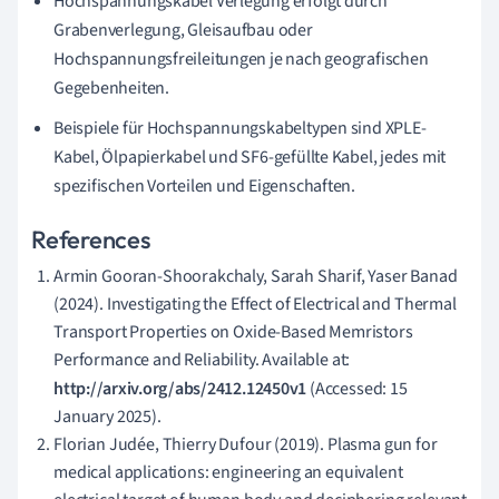
Hochspannungskabel Verlegung erfolgt durch
Grabenverlegung, Gleisaufbau oder
Hochspannungsfreileitungen je nach geografischen
Gegebenheiten.
Beispiele für Hochspannungskabeltypen sind XPLE-
Kabel, Ölpapierkabel und SF6-gefüllte Kabel, jedes mit
spezifischen Vorteilen und Eigenschaften.
References
Armin Gooran-Shoorakchaly, Sarah Sharif, Yaser Banad
(2024). Investigating the Effect of Electrical and Thermal
Transport Properties on Oxide-Based Memristors
Performance and Reliability. Available at:
http://arxiv.org/abs/2412.12450v1
(Accessed: 15
January 2025).
Florian Judée, Thierry Dufour (2019). Plasma gun for
medical applications: engineering an equivalent