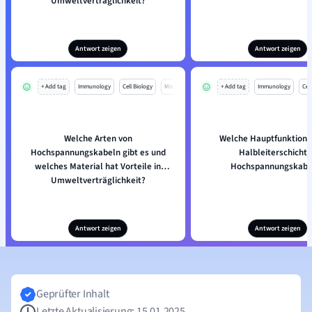
Umweltverträglichkeit?
Antwort zeigen
Antwort zeigen
+ Add tag
Immunology
Cell Biology
Mo
+ Add tag
Immunology
Cell
Welche Arten von
Welche Hauptfunktion h
Hochspannungskabeln gibt es und
Halbleiterschicht 
welches Material hat Vorteile in
Hochspannungskabe
Umweltverträglichkeit?
Antwort zeigen
Antwort zeigen
Geprüfter Inhalt
Letzte Aktualisierung: 15.01.2025