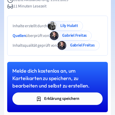
11 Minuten Lesezeit
Lily Hulatt
Inhalte erstellt durch
Gabriel Freitas
Quellen
überprüft von
Gabriel Freitas
Inhaltsqualität geprüft von
Melde dich kostenlos an, um
Karteikarten zu speichern, zu
bearbeiten und selbst zu erstellen.
Erklärung speichern