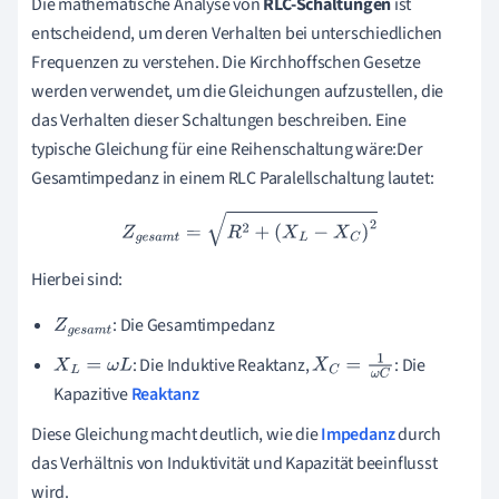
Die mathematische Analyse von
RLC-Schaltungen
ist
entscheidend, um deren Verhalten bei unterschiedlichen
Frequenzen zu verstehen. Die Kirchhoffschen Gesetze
werden verwendet, um die Gleichungen aufzustellen, die
das Verhalten dieser Schaltungen beschreiben. Eine
typische Gleichung für eine Reihenschaltung wäre:Der
Gesamtimpedanz in einem RLC Paralellschaltung lautet:
Z
g
e
s
a
m
t
=
R
2
+
(
X
L
−
X
C
)
2
Hierbei sind:
: Die Gesamtimpedanz
Z
g
e
s
a
m
t
: Die Induktive Reaktanz,
: Die
X
L
=
ω
L
X
C
=
1
ω
C
Kapazitive
Reaktanz
Diese Gleichung macht deutlich, wie die
Impedanz
durch
das Verhältnis von Induktivität und Kapazität beeinflusst
wird.