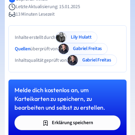
Letzte Aktualisierung: 15.01.2025
13 Minuten Lesezeit
Lily Hulatt
Inhalte erstellt durch
Gabriel Freitas
Quellen
überprüft von
Gabriel Freitas
Inhaltsqualität geprüft von
Melde dich kostenlos an, um
Karteikarten zu speichern, zu
bearbeiten und selbst zu erstellen.
Erklärung speichern