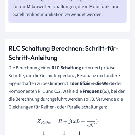
für die Mikrowellenschaltungen, die in Mobilfunk- und
Satellitenkommunikation verwendet werden.
RLC Schaltung Berechnen: Schritt-für-
Schritt-Anleitung
Die Berechnung einer
RLC-Schaltung
erfordert präzise
Schritte, um die Gesamtimpedanz, Resonanz und andere
Eigenschaften zu bestimmen:1.
Identifiziere die Werte
der
Komponenten R, L und C.2. Wähle die
Frequenz (
)
, bei der
ω
die Berechnung durchgeführt werden soll.3. Verwende die
Gleichungen für Reihen- oder Parallelschaltungen:
Z
R
e
i
h
e
=
R
+
j
(
ω
L
−
1
ω
C
)