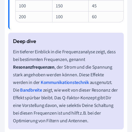
100
150
45
200
100
60
Ein tieferer Einblick in die Frequenzanalyse zeigt, dass
bei bestimmten Frequenzen, genannt
Resonanzfrequenzen
, der Strom und die Spannung
stark angehoben werden können. Diese Effekte
werden in der
Kommunikationstechnik
ausgenutzt.
Die
Bandbreite
zeigt, wie weit von dieser Resonanz der
Effekt spürbar bleibt. Das Q-Faktor-Konzept gibt Dir
eine Vorstellung davon, wie selektiv Deine Schaltung
bei diesen Frequenzen ist und hilft z.B. bei der
Optimierung von Filtern und Antennen.