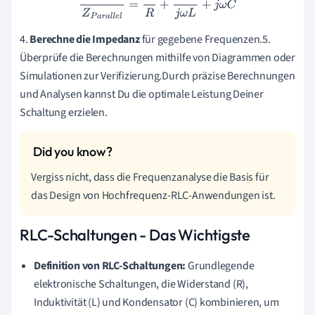
1
Z
P
a
r
a
l
l
e
l
=
1
R
+
1
j
ω
L
+
j
ω
C
4.
Berechne die Impedanz
für gegebene Frequenzen.5.
Überprüfe die Berechnungen mithilfe von Diagrammen oder
Simulationen zur Verifizierung.Durch präzise Berechnungen
und Analysen kannst Du die optimale Leistung Deiner
Schaltung erzielen.
Vergiss nicht, dass die Frequenzanalyse die Basis für
das Design von Hochfrequenz-RLC-Anwendungen ist.
RLC-Schaltungen - Das Wichtigste
Definition von RLC-Schaltungen:
Grundlegende
elektronische Schaltungen, die Widerstand (R),
Induktivität (L) und Kondensator (C) kombinieren, um