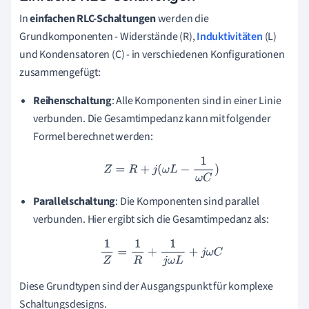
In
einfachen RLC-Schaltungen
werden die
Grundkomponenten - Widerstände (R),
Induktivitäten
(L)
und Kondensatoren (C) - in verschiedenen Konfigurationen
zusammengefügt:
Reihenschaltung
: Alle Komponenten sind in einer Linie
verbunden. Die Gesamtimpedanz kann mit folgender
Formel berechnet werden:
Z
=
R
+
j
(
ω
L
−
1
ω
C
)
Parallelschaltung
: Die Komponenten sind parallel
verbunden. Hier ergibt sich die Gesamtimpedanz als:
1
Z
=
1
R
+
1
j
ω
L
+
j
ω
C
Diese Grundtypen sind der Ausgangspunkt für komplexe
Schaltungsdesigns.