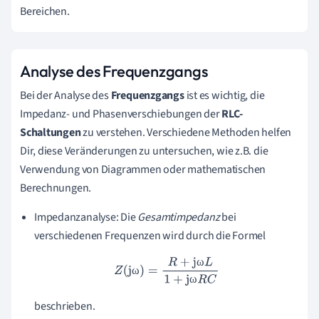
Bereichen.
Analyse des Frequenzgangs
Bei der Analyse des
Frequenzgangs
ist es wichtig, die
Impedanz- und Phasenverschiebungen der
RLC-
Schaltungen
zu verstehen. Verschiedene Methoden helfen
Dir, diese Veränderungen zu untersuchen, wie z.B. die
Verwendung von Diagrammen oder mathematischen
Berechnungen.
Impedanzanalyse: Die
Gesamtimpedanz
bei
verschiedenen Frequenzen wird durch die Formel
ω
Z
(
j
ω
)
=
R
+
j
ω
L
1
+
j
ω
R
C
ω
ω
beschrieben.