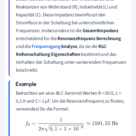
Reaktanzen von Widerstand (R), Induktivität (L) und
Kapazität (C). Diese Impedanz beeinflusst den
Stromfluss in der Schaltung bei unterschiedlichen
Frequenzen. Insbesondere ist die
Gesamtimpedanz
entscheidend für die
Resonanzfrequenz Berechnung
und die
Frequenzgang
Analyse
, da sie die
RLC-
Reihenschaltung Eigenschaften
bestimmt und das
Verhalten der Schaltung unter variierenden Frequenzen
beschreibt.
Betrachten wir eine
RLC-Serie
mit Werten R = 50 Ω, L =
0,1 H und C = 1 µF. Um die Resonanzfrequenz zu finden,
verwendest Du die Formel:
f
0
=
1
2
π
0
,
1
×
1
×
10
−
6
≈
1591
,
55
Hz