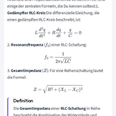
einige der zentralen Formeln, die Du kennen solltest:1.
Gedämpfter RLC-Kreis
:Die differenzielle Gleichung, die
einen gedämpften RLC-Kreis beschreibt, ist:
L
d
2
q
d
t
2
+
R
d
q
d
t
+
q
C
=
0
2.
Resonanzfrequenz
(
) einer RLC-Schaltung:
f
0
f
0
=
1
2
π
L
C
3.
Gesamtimpedanz
(
): Für eine Reihenschaltung lautet
Z
die Formel:
Z
=
R
2
+
(
X
L
−
X
C
)
2
Die
Gesamtimpedanz
einer
RLC-Schaltung
in Reihe
beschreibt die Kombination der Widerstände und