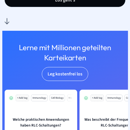
Los geht’s
Lerne mit Millionen geteilten
Karteikarten
Leg kostenfrei los
+ Add tag
Immunology
Cell Biology
Mo
+ Add tag
Immunology
Cell
Welche praktischen Anwendungen
Was beschreibt der Freque
haben RLC-Schaltungen?
RLC-Schaltungen