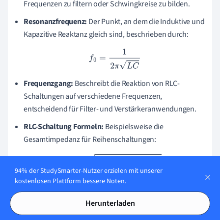
Frequenzen zu filtern oder Schwingkreise zu bilden.
Resonanzfrequenz:
Der Punkt, an dem die Induktive und
Kapazitive Reaktanz gleich sind, beschrieben durch:
f
0
=
1
2
π
L
C
Frequenzgang:
Beschreibt die Reaktion von RLC-
Schaltungen auf verschiedene Frequenzen,
entscheidend für Filter- und Verstärkeranwendungen.
RLC-Schaltung Formeln:
Beispielsweise die
Gesamtimpedanz für Reihenschaltungen:
Z
=
R
2
+
(
X
L
−
X
C
)
2
94% der StudySmarter-Nutzer erzielen mit unserer
kostenlosen Plattform bessere Noten.
Praxisbeispiele:
Anwendungen wie Radiotuner, wo RLC-
Schaltungen verwendet werden, um auf bestimmte
Herunterladen
Frequenzen abzutimmen.