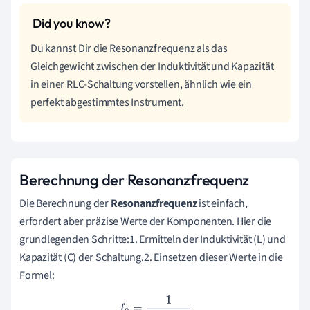
Du kannst Dir die Resonanzfrequenz als das
Gleichgewicht zwischen der Induktivität und Kapazität
in einer RLC-Schaltung vorstellen, ähnlich wie ein
perfekt abgestimmtes Instrument.
Berechnung der Resonanzfrequenz
Die Berechnung der
Resonanzfrequenz
ist einfach,
erfordert aber präzise Werte der Komponenten. Hier die
grundlegenden Schritte:1. Ermitteln der Induktivität (L) und
Kapazität (C) der Schaltung.2. Einsetzen dieser Werte in die
Formel:
f
0
=
1
2
π
L
C