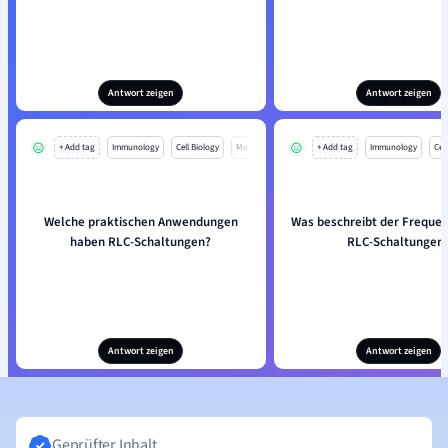
Antwort zeigen
Antwort zeigen
+ Add tag
Immunology
Cell Biology
Mo
+ Add tag
Immunology
Cell
Welche praktischen Anwendungen
Was beschreibt der Freque
haben RLC-Schaltungen?
RLC-Schaltungen
Antwort zeigen
Antwort zeigen
Geprüfter Inhalt