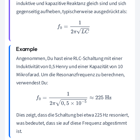
induktive und kapazitive Reaktanz gleich sind und sich
gegenseitig aufheben, typischerweise ausgedrückt als:
f
0
=
1
2
π
L
C
Angenommen, Du hast eine RLC-Schaltung mit einer
Induktivität von 0,5 Henry und einer Kapazität von 10
Mikrofarad. Um die Resonanzfrequenz zu berechnen,
verwendest Du:
f
0
=
1
2
π
0
,
5
×
10
−
5
≈
225
Hz
Dies zeigt, dass die Schaltung bei etwa 225 Hz resoniert,
was bedeutet, dass sie auf diese Frequenz abgestimmt
ist.