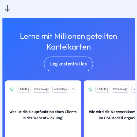
Lerne mit Millionen geteilten
Karteikarten
Leg kostenfrei los
+ Add tag
Immunology
Cell Biology
Mo
+ Add tag
Immunology
Cell
Was ist die Hauptfunktion eines Clients
Wie wird die Netzwerkkom
in der Webentwicklung?
im OSI-Modell organis