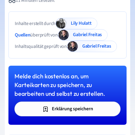
11 Minuten Lesezeit
Lily Hulatt
Inhalte erstellt durch
Gabriel Freitas
Quellen
überprüft von
Gabriel Freitas
Inhaltsqualität geprüft von
Melde dich kostenlos an, um
Karteikarten zu speichern, zu
bearbeiten und selbst zu erstellen.
Erklärung speichern