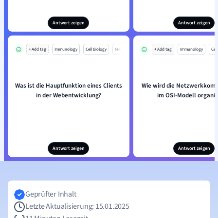
Antwort zeigen
Antwort zeigen
+ Add tag
Immunology
Cell Biology
Mo
+ Add tag
Immunology
Cell
Was ist die Hauptfunktion eines Clients
Wie wird die Netzwerkkom
in der Webentwicklung?
im OSI-Modell organis
Antwort zeigen
Antwort zeigen
Geprüfter Inhalt
Letzte Aktualisierung: 15.01.2025