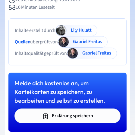
10 Minuten Lesezeit
Lily Hulatt
Inhalte erstellt durch
Gabriel Freitas
Quellen
überprüft von
Gabriel Freitas
Inhaltsqualität geprüft von
Melde dich kostenlos an, um
Karteikarten zu speichern, zu
bearbeiten und selbst zu erstellen.
Erklärung speichern