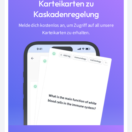
Karteikarten zu
Kaskadenregelung
Melde dich kostenlos an, um Zugriff auf all unsere
Karteikarten zu erhalten.