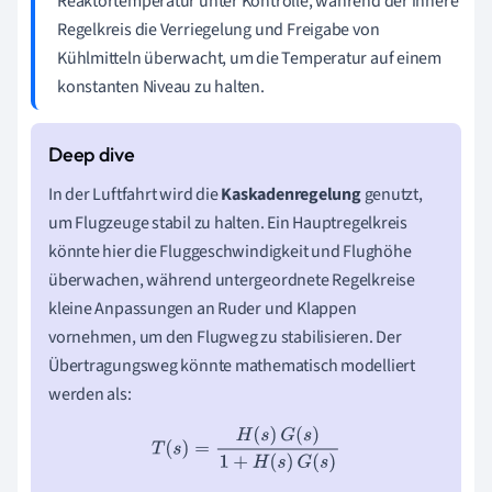
Reaktortemperatur unter Kontrolle, während der innere
Regelkreis die Verriegelung und Freigabe von
Kühlmitteln überwacht, um die Temperatur auf einem
konstanten Niveau zu halten.
In der Luftfahrt wird die
Kaskadenregelung
genutzt,
um Flugzeuge stabil zu halten. Ein Hauptregelkreis
könnte hier die Fluggeschwindigkeit und Flughöhe
überwachen, während untergeordnete Regelkreise
kleine Anpassungen an Ruder und Klappen
vornehmen, um den Flugweg zu stabilisieren. Der
Übertragungsweg könnte mathematisch modelliert
werden als:
T
(
s
)
=
H
(
s
)
G
(
s
)
1
+
H
(
s
)
G
(
s
)