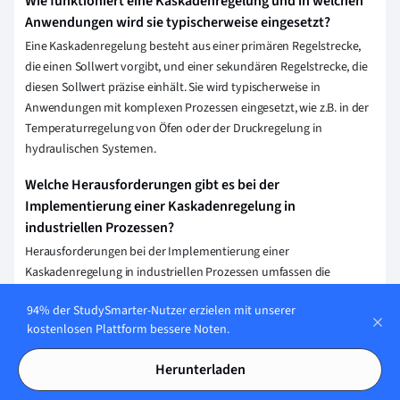
Wie funktioniert eine Kaskadenregelung und in welchen
Anwendungen wird sie typischerweise eingesetzt?
Eine Kaskadenregelung besteht aus einer primären Regelstrecke,
die einen Sollwert vorgibt, und einer sekundären Regelstrecke, die
diesen Sollwert präzise einhält. Sie wird typischerweise in
Anwendungen mit komplexen Prozessen eingesetzt, wie z.B. in der
Temperaturregelung von Öfen oder der Druckregelung in
hydraulischen Systemen.
Welche Herausforderungen gibt es bei der
Implementierung einer Kaskadenregelung in
industriellen Prozessen?
Herausforderungen bei der Implementierung einer
Kaskadenregelung in industriellen Prozessen umfassen die
korrekte Abstimmung der Regelkreise, die Bewältigung von
94% der StudySmarter-Nutzer erzielen mit unserer
Nichtlinearitäten und Wechselwirkungen zwischen den
kostenlosen Plattform bessere Noten.
Regelkreisen sowie die Sicherstellung schnelles
Ansprechverhaltens bei gleichzeitiger Stabilität. Zudem sind
Herunterladen
genaue Messungen und Modellierungen erforderlich, um optimale
Regelungsergebnisse zu erzielen.