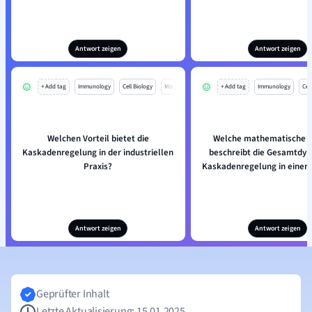
Antwort zeigen
Antwort zeigen
+ Add tag
Immunology
Cell Biology
Mo
+ Add tag
Immunology
Cell
Welchen Vorteil bietet die
Welche mathematische F
Kaskadenregelung in der industriellen
beschreibt die Gesamtdyn
Praxis?
Kaskadenregelung in einem
Antwort zeigen
Antwort zeigen
Geprüfter Inhalt
Letzte Aktualisierung: 15.01.2025