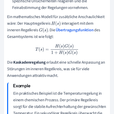
spezifische Unsicherheiten reagieren und die
Feinabstimmung der Regelungen vornehmen.
Ein mathematisches Modell für zusätzliche Anschaulichkeit
wäre: Der Hauptregelkreis
interagiert mit dem
H
(
s
)
inneren Regelkreis
. Die
Übertragungsfunktion
des
G
(
s
)
Gesamtsystems ist wie folgt:
T
(
s
)
=
H
(
s
)
G
(
s
)
1
+
H
(
s
)
G
(
s
)
Die
Kaskadenregelung
erlaubt eine schnelle Anpassung an
Störungen im inneren Regelkreis, was sie für viele
Anwendungen attraktiv macht.
Ein praktisches Beispiel ist die Temperaturregelung in
einem chemischen Prozess. Der primäre Regelkreis
sorgt für die stabile Aufrechterhaltung der gewünschten
Temperatur. Ein sekundärer Regelkreis überwacht die