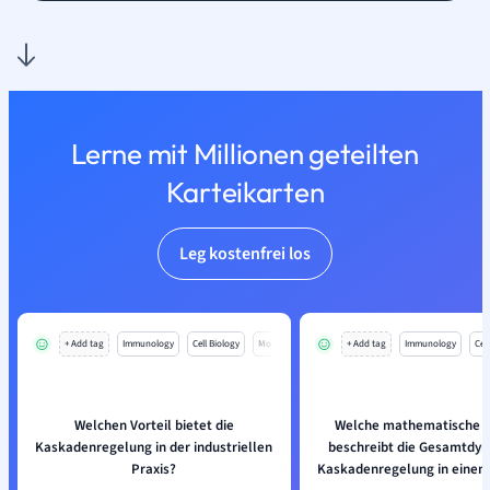
Lerne mit Millionen geteilten
Karteikarten
Leg kostenfrei los
+ Add tag
Immunology
Cell Biology
Mo
+ Add tag
Immunology
Cell
Welchen Vorteil bietet die
Welche mathematische F
Kaskadenregelung in der industriellen
beschreibt die Gesamtdyn
Praxis?
Kaskadenregelung in einem