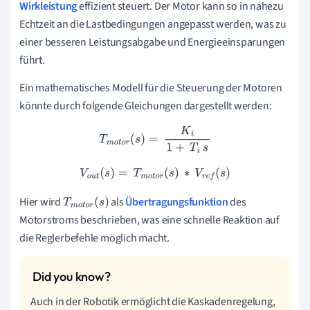
Wirkleistung
effizient steuert. Der Motor kann so in nahezu
Echtzeit an die Lastbedingungen angepasst werden, was zu
einer besseren Leistungsabgabe und Energieeinsparungen
führt.
Ein mathematisches Modell für die Steuerung der Motoren
könnte durch folgende Gleichungen dargestellt werden:
T
m
o
t
o
r
(
s
)
=
K
i
1
+
T
i
s
V
o
u
t
(
s
)
=
T
m
o
t
o
r
(
s
)
∗
V
r
e
f
(
s
)
Hier wird
als
Übertragungsfunktion
des
T
m
o
t
o
r
(
s
)
Motorstroms beschrieben, was eine schnelle Reaktion auf
die Reglerbefehle möglich macht.
Auch in der Robotik ermöglicht die Kaskadenregelung,