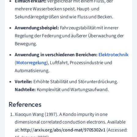
Einfach erklärt:
Vergleichbar mit einem Fluss, der
mehrere Wasserbecken speist. Haupt- und
Sekundärregelgrößen sind wie Fluss und Becken.
Anwendungsbeispiel:
Fahrzeugstabilität mit innerer
Regelung der Federung und äußerer Überwachung der
Bewegung.
Anwendung in verschiedenen Bereichen:
Elektrotechnik
(
Motorregelung
), Luftfahrt, Prozessindustrie und
Automatisierung.
Vorteile:
Erhöhte Stabilität und Störunterdrückung.
Nachteile:
Komplexität und Wartungsaufwand.
References
Xiaoqun Wang (1997). A Kondo impurity in one
dimensional correlated conduction electrons. Available
at:
http://arxiv.org/abs/cond-mat/9705302v1
(Accessed: