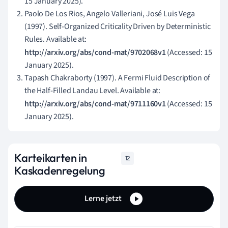
15 January 2025).
Paolo De Los Rios, Angelo Valleriani, José Luis Vega
(1997). Self-Organized Criticality Driven by Deterministic
Rules. Available at:
http://arxiv.org/abs/cond-mat/9702068v1
(Accessed: 15
January 2025).
Tapash Chakraborty (1997). A Fermi Fluid Description of
the Half-Filled Landau Level. Available at:
http://arxiv.org/abs/cond-mat/9711160v1
(Accessed: 15
January 2025).
Karteikarten in
12
Kaskadenregelung
Lerne jetzt