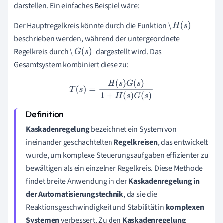
darstellen. Ein einfaches Beispiel wäre:
Der Hauptregelkreis könnte durch die Funktion \
H
(
s
)
beschrieben werden, während der untergeordnete
Regelkreis durch \
dargestellt wird. Das
G
(
s
)
Gesamtsystem kombiniert diese zu:
T
(
s
)
=
H
(
s
)
G
(
s
)
1
+
H
(
s
)
G
(
s
)
Kaskadenregelung
bezeichnet ein System von
ineinander geschachtelten
Regelkreisen
, das entwickelt
wurde, um komplexe Steuerungsaufgaben effizienter zu
bewältigen als ein einzelner Regelkreis. Diese Methode
findet breite Anwendung in der
Kaskadenregelung in
der Automatisierungstechnik
, da sie die
Reaktionsgeschwindigkeit und Stabilität in
komplexen
Systemen
verbessert. Zu den
Kaskadenregelung