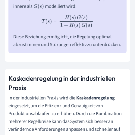
innere als
modelliert wird:
G
(
s
)
T
(
s
)
=
H
(
s
)
G
(
s
)
1
+
H
(
s
)
G
(
s
)
Diese Beziehung ermöglicht, die Regelung optimal
abzustimmen und Störungen effektiv zu unterdrücken.
Kaskadenregelung in der industriellen
Praxis
In der industriellen Praxis wird die
Kaskadenregelung
eingesetzt, um die Effizienz und Genauigkeit von
Produktionsabläufen zu erhöhen. Durch die Kombination
mehrerer Regelkreise kann das System sich besser an
verändernde Anforderungen anpassen und schneller auf