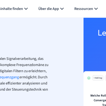
inhalte finden
Über die App
Ressourcen
Le
alen Signalverarbeitung, das
die komplexe Frequenzdomäne zu
igitalen Filtern zu erleichtern,
requenzgang
ermöglicht. Durch
+ Add tag
le effizienter analysieren und
und der Steuerungstechnik von
Welche Roll
Converge
Tr