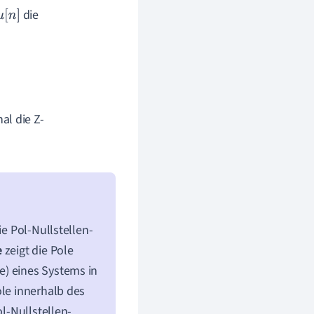
die
u
[
n
]
al die Z-
ie Pol-Nullstellen-
e
zeigt die Pole
e) eines Systems in
ole innerhalb des
ol-Nullstellen-