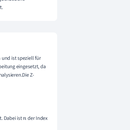
t.
und ist speziell für
rbeitung eingesetzt, da
alysieren.Die Z-
. Dabei ist
der Index
n