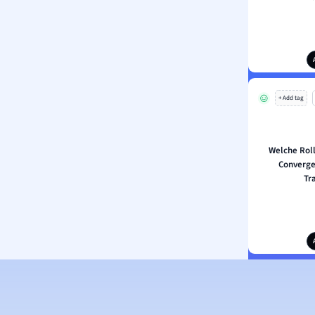
+ Add tag
Welche Roll
Converge
Tr