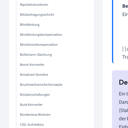
Bipolartransistoren
Be
Ei
Bitübertragungsschicht
Blindleistung
Blindleistungskompensation
Blindstromkompensation
|
|
z
Boltzmann-Gleichung
Tr
Boost-Konverter
Broadcast-Domäne
Bruchmechanische Konzepte
Ein 
Brückenschaltungen
Dars
Buck-Konverter
(Sta
Bürstenlose Motoren
der 
CISC-Architektur
Einh