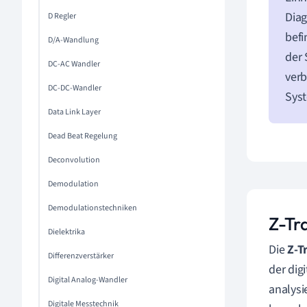
Diag
D Regler
befi
D/A-Wandlung
der 
DC-AC Wandler
verb
DC-DC-Wandler
Syst
Data Link Layer
Dead Beat Regelung
Deconvolution
Demodulation
Demodulationstechniken
Z-Tr
Dielektrika
Die
Z-T
Differenzverstärker
der dig
Digital Analog-Wandler
analysi
Digitale Messtechnik