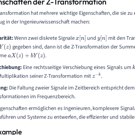
nschaften der Z-Transformation
ransformation hat mehrere wichtige Eigenschaften, die sie zu
g in der Ingenieurwissenschaft machen:
arität:
Wenn zwei diskrete Signale
und
mit den Tra
x
[
n
]
y
[
n
]
gegeben sind, dann ist die Z-Transformation der Sum
Y
(
z
)
mme
.
a
X
(
z
)
+
b
Y
(
z
)
chiebung:
Eine rechtsseitige Verschiebung eines Signals um
k
Multiplikation seiner Z-Transformation mit
.
z
−
k
ung:
Die Faltung zweier Signale im Zeitbereich entspricht dem 
sformationen im Frequenzbereich.
igenschaften ermöglichen es Ingenieuren, komplexere Signa
führen und Systeme zu entwerfen, die effizienter und stabiler