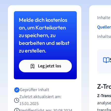
Inhalte
Melde dich kostenlos
an, um Karteikarten
Quelle
zu speichern, zu
Inhalts
bearbeiten und selbst
zu erstellen.
Leg jetzt los
Z-Tr
Geprüfter Inhalt
Z-Tran
Zuletzt aktualisiert am:
analyse
15.01.2025
transfo
Veröffentlicht am: 30.08.2024