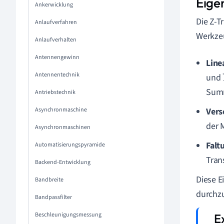
Eige
Ankerwicklung
Die Z-T
Anlaufverfahren
Werkzeu
Anlaufverhalten
Antennengewinn
Line
Antennentechnik
und
Su
Antriebstechnik
Vers
Asynchronmaschine
der 
Asynchronmaschinen
Falt
Automatisierungspyramide
Tran
Backend-Entwicklung
Diese E
Bandbreite
durchzu
Bandpassfilter
Beschleunigungsmessung