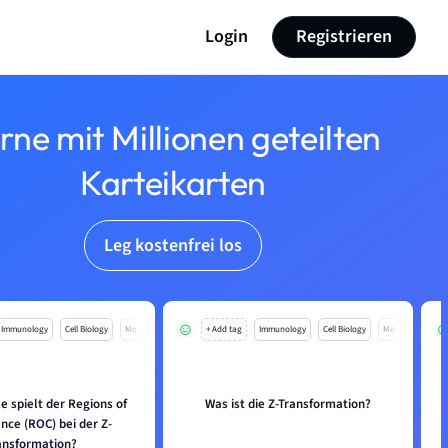
Login
Registrieren
rne mit Millionen geteilten
Karteikarten
Leg kostenfrei los
Immunology
Cell Biology
Mo
+ Add tag
Immunology
Cell Biology
Mo
e spielt der Regions of
Was ist die Z-Transformation?
nce (ROC) bei der Z-
ansformation?