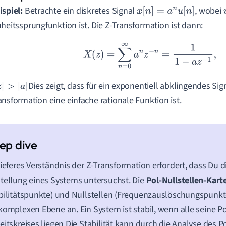
ispiel:
Betrachte ein diskretes Signal
, wobei
x
[
n
]
=
a
n
u
[
n
]
nheitssprungfunktion ist. Die Z-Transformation ist dann:
X
(
z
)
=
∑
n
=
0
∞
a
n
z
−
n
=
1
1
−
a
z
−
1
,
Dies zeigt, dass für ein exponentiell abklingendes Sign
|
>
|
a
|
ansformation eine einfache rationale Funktion ist.
tieferes Verständnis der Z-Transformation erfordert, dass Du d
tellung eines Systems untersuchst. Die
Pol-Nullstellen-Kart
bilitätspunkte) und Nullstellen (Frequenzauslöschungspunkt
komplexen Ebene an. Ein System ist stabil, wenn alle seine P
eitskreises liegen.Die Stabilität kann durch die Analyse des P