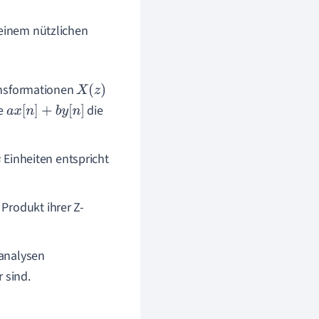
 einem nützlichen
nsformationen
X
(
z
)
me
die
a
x
[
n
]
+
b
y
[
n
]
Einheiten entspricht
Produkt ihrer Z-
lanalysen
 sind.