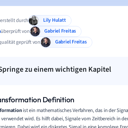
Lily Hulatt
 erstellt durch
Gabriel Freitas
n
überprüft von
Gabriel Freitas
qualität geprüft von
Springe zu einem wichtigen Kapitel
ansformation Definition
sformation
ist ein mathematisches Verfahren, das in der Sign
 verwendet wird. Es hilft dabei, Signale vom Zeitbereich in d
rmieren. Dabei wird ein diskretes Signal in eine komplexe F