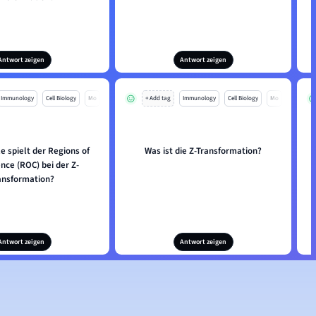
Antwort zeigen
Antwort zeigen
Immunology
Cell Biology
Mo
+ Add tag
Immunology
Cell Biology
Mo
e spielt der Regions of
Was ist die Z-Transformation?
nce (ROC) bei der Z-
ansformation?
Antwort zeigen
Antwort zeigen