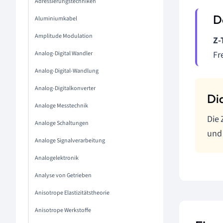
Adressierungstechniken
Aluminiumkabel
Amplitude Modulation
Z-
Fr
Analog-Digital Wandler
Analog-Digital-Wandlung
Analog-Digitalkonverter
Analoge Messtechnik
Die 
Analoge Schaltungen
und 
Analoge Signalverarbeitung
Analogelektronik
Analyse von Getrieben
Anisotrope Elastizitätstheorie
Anisotrope Werkstoffe