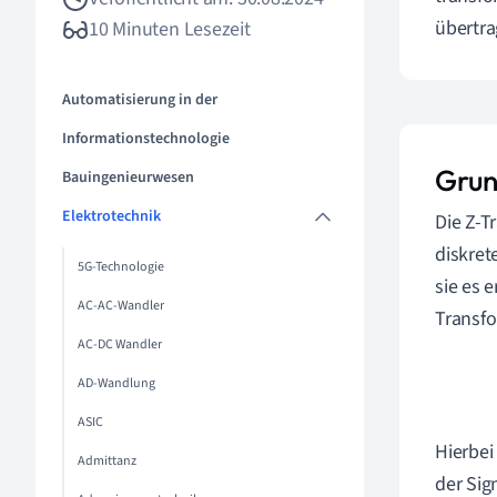
übertra
10 Minuten Lesezeit
Automatisierung in der
Informationstechnologie
Grun
Bauingenieurwesen
Elektrotechnik
Die Z-T
diskret
5G-Technologie
sie es 
AC-AC-Wandler
Transfo
AC-DC Wandler
AD-Wandlung
ASIC
Hierbei
Admittanz
der Sig