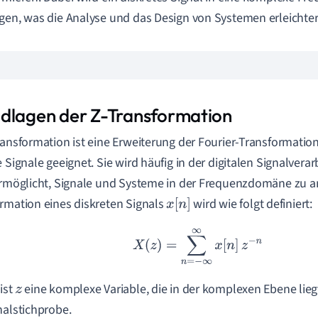
gen, was die Analyse und das Design von Systemen erleichter
dlagen der Z-Transformation
ransformation ist eine Erweiterung der Fourier-Transformation 
e Signale geeignet. Sie wird häufig in der digitalen Signalvera
ermöglicht, Signale und Systeme in der Frequenzdomäne zu an
rmation eines diskreten Signals
wird wie folgt definiert:
x
[
n
]
X
(
z
)
=
∑
n
=
−
∞
∞
x
[
n
]
z
−
n
 ist
eine komplexe Variable, die in der komplexen Ebene liegt
z
nalstichprobe.