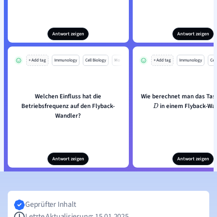
Antwort zeigen
Antwort zeigen
+ Add tag
Immunology
Cell Biology
Mo
+ Add tag
Immunology
Cell
Welchen Einfluss hat die
Wie berechnet man das Tast
Betriebsfrequenz auf den Flyback-
in einem Flyback-Wa
D
Wandler?
Antwort zeigen
Antwort zeigen
Geprüfter Inhalt
Letzte Aktualisierung: 15.01.2025