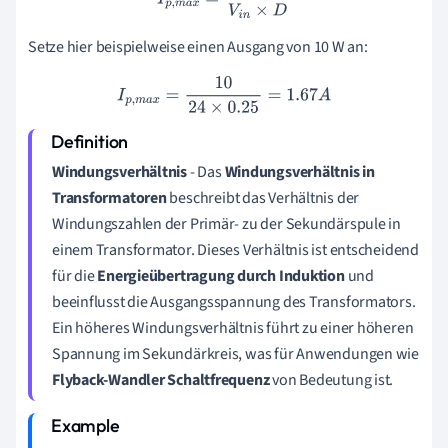
Setze hier beispielweise einen Ausgang von 10 W an:
I
p
,
m
a
x
=
10
24
×
0.25
=
1.67
A
Windungsverhältnis
- Das
Windungsverhältnis in
Transformatoren
beschreibt das Verhältnis der
Windungszahlen der Primär- zu der Sekundärspule in
einem Transformator. Dieses Verhältnis ist entscheidend
für die
Energieübertragung durch Induktion
und
beeinflusst die Ausgangsspannung des Transformators.
Ein höheres Windungsverhältnis führt zu einer höheren
Spannung im Sekundärkreis, was für Anwendungen wie
Flyback-Wandler Schaltfrequenz
von Bedeutung ist.