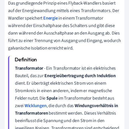
Das grundlegende Prinzip eines Flyback-Wandlers basiert
auf der Energiewandlung mittels eines Transformators. Der
Wandler speichert
Energie
in einem Transformator
während der Einschaltphase des Schalters und gibt diese
dann während der Ausschaltphase an den Ausgang ab. Dies
führt zu einer Trennung von Ausgang und Eingang, wodurch
galvanische Isolation erreicht wird.
Transformator
- Ein Transformator ist ein elektrisches
Bauteil, das zur
Energieübertragung durch Induktion
dient. Er überträgt elektrischen Strom von einem
Stromkreis in einen anderen, indem er magnetische
Felder nutzt. Die
Spule
im Transformator besteht aus
zwei
Wicklungen
, die durch das
Windungsverhältnis in
Transformatoren
bestimmt werden. Dieses Verhältnis
beeinflusst die Spannung und den Strom in den
jeweiligen Kreisen. Transformatoren sind entscheidend