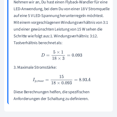
Nehmen wir an, Du hast einen Flyback-Wandler für eine
LED-Anwendung, bei dem Du von einer 18 V Stromquelle
auf eine 5 V LED-Spannung herunterregeln möchtest.
Mit einem vorgeschlagenen Windungsverhältnis von 3:1
und einer gewünschten Leistung von 15 W sehen die
Schritte wie folgt aus:1. Windungsverhältnis: 3:12.
Tastverhältnis berechnet als:
D
=
5
×
1
18
×
3
=
0.093
3. Maximale Stromstärke:
I
p
,
m
a
x
=
15
18
×
0.093
=
8.93
A
Diese Berechnungen helfen, die spezifischen
Anforderungen der Schaltung zu definieren.