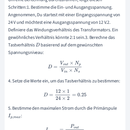
Schritten:1. Bestimme die Ein- und Ausgangsspannung.
Angenommen, Du startest mit einer Eingangsspannung von
24 V und möchtest eine Ausgangsspannung von 12 V.2.
Definiere das Windungsverhältnis des Transformators. Ein
gewöhnliches Verhältnis könnte 2:1 sein.3. Berechne das
Tastverhältnis
basierend auf dem gewünschten
D
Spannungsniveau:
D
=
V
o
u
t
×
N
p
V
i
n
×
N
s
4. Setze die Werte ein, um das Tastverhältnis zu bestimmen:
D
=
12
×
1
24
×
2
=
0.25
5. Bestimme den maximalen Strom durch die Primärspule
:
I
p
,
m
a
x
I
p
,
m
a
x
=
P
o
u
t
V
i
n
×
D