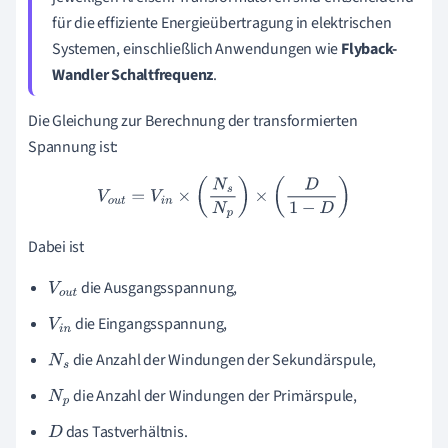
für die effiziente Energieübertragung in elektrischen
Systemen, einschließlich Anwendungen wie
Flyback-
Wandler Schaltfrequenz
.
Die Gleichung zur Berechnung der transformierten
Spannung ist:
V
o
u
t
=
V
i
n
×
(
N
s
N
p
)
×
(
D
1
−
D
)
Dabei ist
die Ausgangsspannung,
V
o
u
t
die Eingangsspannung,
V
i
n
die Anzahl der Windungen der Sekundärspule,
N
s
die Anzahl der Windungen der Primärspule,
N
p
das Tastverhältnis.
D