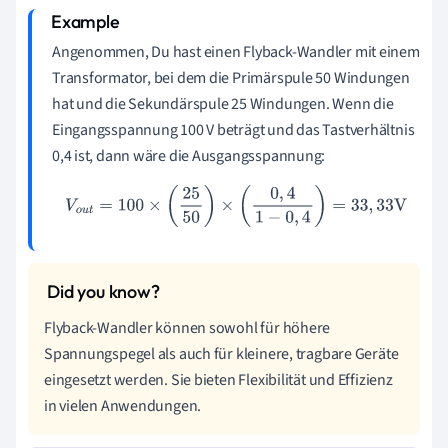
Angenommen, Du hast einen Flyback-Wandler mit einem
Transformator, bei dem die Primärspule 50 Windungen
hat und die Sekundärspule 25 Windungen. Wenn die
Eingangsspannung 100 V beträgt und das Tastverhältnis
0,4 ist, dann wäre die Ausgangsspannung:
V
o
u
t
=
100
×
(
25
50
)
×
(
0
,
4
1
−
0
,
4
)
=
33
,
33
V
Flyback-Wandler können sowohl für höhere
Spannungspegel als auch für kleinere, tragbare Geräte
eingesetzt werden. Sie bieten Flexibilität und Effizienz
in vielen Anwendungen.