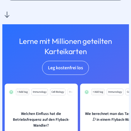
Lerne mit Millionen geteilten
Karteikarten
Leg kostenfrei los
+ Add tag
Immunology
Cell Biology
Mo
+ Add tag
Immunology
Cell
Welchen Einfluss hat die
Wie berechnet man das Tast
Betriebsfrequenz auf den Flyback-
in einem Flyback-Wa
D
Wandler?