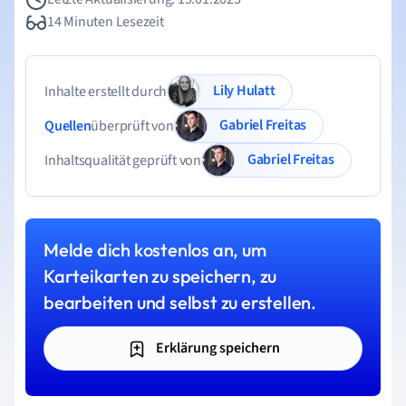
14 Minuten Lesezeit
Lily Hulatt
Inhalte erstellt durch
Gabriel Freitas
Quellen
überprüft von
Gabriel Freitas
Inhaltsqualität geprüft von
Melde dich kostenlos an, um
Karteikarten zu speichern, zu
bearbeiten und selbst zu erstellen.
Erklärung speichern