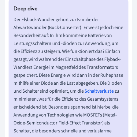
Der Flyback-Wandler gehört zur Familie der
Abwärtswandler (Buck-Converter). Er weist jedoch eine
Besonderheit auf: In ihm kommt eine Batterie von
Leistungsschaltern und -dioden zur Anwendung, um
die Effizienz zu steigern. Wie funktioniert das? Einfach
gesagt, wird während der Einschaltphase des Flyback-
Wandlers Energie im Magnetfeld des Transformators
gespeichert. Diese Energie wird dann in der Ruhephase
mithilfe einer Diode an die Last abgegeben. Die Dioden
und Schalter sind optimiert, um die
Schaltverluste
zu
minimieren, was für die Effizienz des Gesamtsystems
entscheidend ist. Besonders spannend ist hierbei die
Anwendung von Technologien wie MOSFETs (Metal-
Oxide-Semiconductor Field-Effect Transistor) als
Schalter, die besonders schnelle und verlustarme