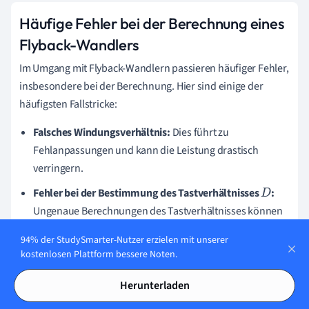
Häufige Fehler bei der Berechnung eines
Flyback-Wandlers
Im Umgang mit Flyback-Wandlern passieren häufiger Fehler,
insbesondere bei der Berechnung. Hier sind einige der
häufigsten Fallstricke:
Falsches Windungsverhältnis:
Dies führt zu
Fehlanpassungen und kann die Leistung drastisch
verringern.
Fehler bei der Bestimmung des Tastverhältnisses
:
D
Ungenaue Berechnungen des Tastverhältnisses können
zu einer Instabilität in der Ausgangsspannung führen.
94% der StudySmarter-Nutzer erzielen mit unserer
Unterschätzung des Strombedarfs:
Der maximale
kostenlosen Plattform bessere Noten.
Primärstrom
muss genau kalkuliert werden, um
I
p
,
m
a
Herunterladen
eine Überlastung der Komponenten zu vermeiden.
x