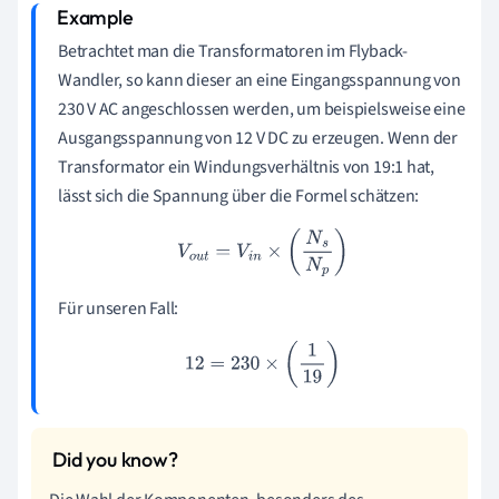
Betrachtet man die Transformatoren im Flyback-
Wandler, so kann dieser an eine Eingangsspannung von
230 V AC angeschlossen werden, um beispielsweise eine
Ausgangsspannung von 12 V DC zu erzeugen. Wenn der
Transformator ein Windungsverhältnis von 19:1 hat,
lässt sich die Spannung über die Formel schätzen:
V
o
u
t
=
V
i
n
×
(
N
s
N
p
)
Für unseren Fall:
12
=
230
×
(
1
19
)