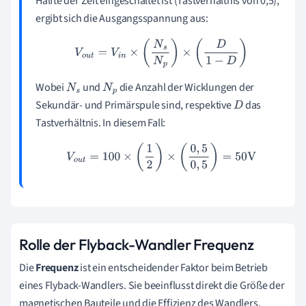
Hälfte der Zeit eingeschaltet ist (Tastverhältnis von 0,5),
ergibt sich die Ausgangsspannung aus:
V
o
u
t
=
V
i
n
×
(
N
s
N
p
)
×
(
D
1
−
D
)
Wobei
und
die Anzahl der Wicklungen der
N
s
N
p
Sekundär- und Primärspule sind, respektive
das
D
Tastverhältnis. In diesem Fall:
V
o
u
t
=
100
×
(
1
2
)
×
(
0
,
5
0
,
5
)
=
50
V
Rolle der Flyback-Wandler Frequenz
Die
Frequenz
ist ein entscheidender Faktor beim Betrieb
eines Flyback-Wandlers. Sie beeinflusst direkt die Größe der
magnetischen Bauteile und die Effizienz des Wandlers.