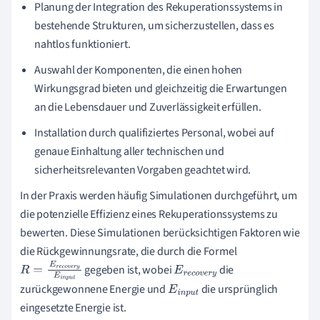
Planung der Integration des Rekuperationssystems in
bestehende Strukturen, um sicherzustellen, dass es
nahtlos funktioniert.
Auswahl der Komponenten, die einen hohen
Wirkungsgrad bieten und gleichzeitig die Erwartungen
an die Lebensdauer und Zuverlässigkeit erfüllen.
Installation durch qualifiziertes Personal, wobei auf
genaue Einhaltung aller technischen und
sicherheitsrelevanten Vorgaben geachtet wird.
In der Praxis werden häufig Simulationen durchgeführt, um
die potenzielle Effizienz eines Rekuperationssystems zu
bewerten. Diese Simulationen berücksichtigen Faktoren wie
die Rückgewinnungsrate, die durch die Formel
gegeben ist, wobei
die
R
=
E
r
e
c
o
v
e
r
y
E
r
e
c
o
v
e
r
zurückgewonnene Energie und
die ursprünglich
E
i
n
p
u
t
y
E
i
n
p
u
t
eingesetzte Energie ist.