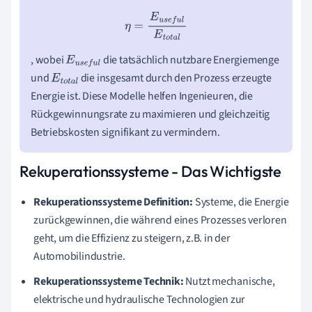
η
=
E
u
s
e
f
u
l
E
t
o
t
a
l
, wobei
die tatsächlich nutzbare Energiemenge
E
u
s
e
f
u
l
und
die insgesamt durch den Prozess erzeugte
E
t
o
t
a
l
Energie ist. Diese Modelle helfen Ingenieuren, die
Rückgewinnungsrate zu maximieren und gleichzeitig
Betriebskosten signifikant zu vermindern.
Rekuperationssysteme - Das Wichtigste
Rekuperationssysteme Definition:
Systeme, die Energie
zurückgewinnen, die während eines Prozesses verloren
geht, um die Effizienz zu steigern, z.B. in der
Automobilindustrie.
Rekuperationssysteme Technik:
Nutzt mechanische,
elektrische und hydraulische Technologien zur