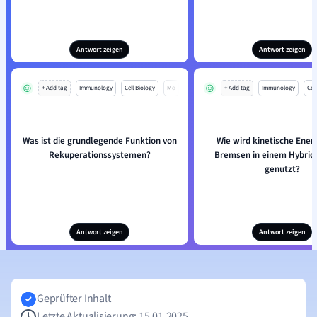
Antwort zeigen
Antwort zeigen
+ Add tag
Immunology
Cell Biology
Mo
+ Add tag
Immunology
Cell
Was ist die grundlegende Funktion von
Wie wird kinetische Ener
Rekuperationssystemen?
Bremsen in einem Hybrid
genutzt?
Antwort zeigen
Antwort zeigen
Geprüfter Inhalt
Letzte Aktualisierung: 15.01.2025