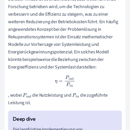
Forschung betrieben wird, um die Technologien zu
verbessern und die Effizienz zu steigern, was zu einer
weiteren Reduzierung der Betriebskosten führt. Ein häufig
angewendetes Konzept bei der Problemlösung in
Rekuperationssystemen ist der Einsatz mathematischer
Modelle zur Vorhersage von Systemleistung und
Energierückgewinnungspotenzial. Ein solches Modell
könnte beispielsweise die Beziehung zwischen der
Energieeffizienz und der Systemlast darstellen:
η
=
P
o
u
t
P
i
n
, wobei
die Nutzleistung und
die zugeführte
P
o
u
P
i
n
Leistung ist.
t
Die langfristige Implementierung von