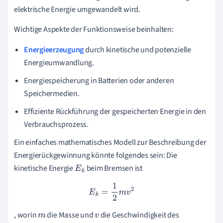
elektrische Energie umgewandelt wird.
Wichtige Aspekte der Funktionsweise beinhalten:
Energieerzeugung
durch kinetische und potenzielle
Energieumwandlung.
Energiespeicherung in Batterien oder anderen
Speichermedien.
Effiziente Rückführung der gespeicherten Energie in den
Verbrauchsprozess.
Ein einfaches mathematisches Modell zur Beschreibung der
Energierückgewinnung könnte folgendes sein: Die
kinetische Energie
beim Bremsen ist
E
k
E
k
=
1
2
m
v
2
, worin
die Masse und
die Geschwindigkeit des
m
v