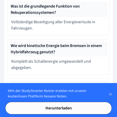
Was ist die grundlegende Funktion von
Rekuperationssystemen?
Vollständige Beseitigung aller Energieverluste in
Fahrzeugen.
Wie wird kinetische Energie beim Bremsen in einem
Hybridfahrzeug genutzt?
Komplett als Schallenergie umgewandelt und
abgegeben.
In welchen Bereichen werden Rekuperationssysteme
94% der StudySmarter-Nutzer erzielen mit unserer
angewendet?
kostenlosen Plattform bessere Noten.
Vor allem in der Lebensmittelindustrie zur
Wärmegewinnung
Herunterladen