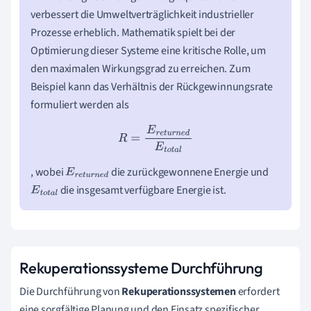
verbessert die Umweltverträglichkeit industrieller
Prozesse erheblich. Mathematik spielt bei der
Optimierung dieser Systeme eine kritische Rolle, um
den maximalen Wirkungsgrad zu erreichen. Zum
Beispiel kann das Verhältnis der Rückgewinnungsrate
formuliert werden als
R
=
E
r
e
t
u
r
n
e
d
E
t
o
t
a
l
, wobei
die zurückgewonnene Energie und
E
r
e
t
u
r
n
e
die insgesamt verfügbare Energie ist.
E
t
o
t
a
l
d
Rekuperationssysteme Durchführung
Die Durchführung von
Rekuperationssystemen
erfordert
eine sorgfältige Planung und den Einsatz spezifischer