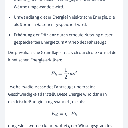
Wärme umgewandelt wird.
Umwandlung dieser Energie in elektrische Energie, die
als Strom in Batterien gespeichert wird.
Erhöhung der Effizienz durch erneute Nutzung dieser
gespeicherten Energie zum Antrieb des Fahrzeugs.
Die physikalische Grundlage lässt sich durch die Formel der
kinetischen Energie erklären:
E
k
=
1
2
m
v
2
, wobei
die Masse des Fahrzeugs und
seine
m
v
Geschwindigkeit darstellt. Diese Energie wird dann in
elektrische Energie umgewandelt, die als:
E
e
l
=
η
⋅
E
k
dargestellt werden kann, wobei
der Wirkungsgrad des
η