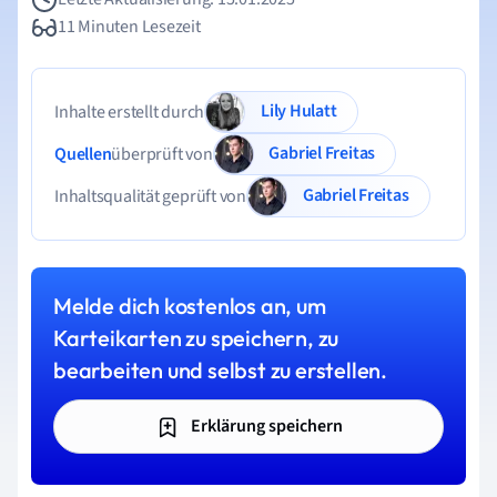
11 Minuten Lesezeit
Lily Hulatt
Inhalte erstellt durch
Gabriel Freitas
Quellen
überprüft von
Gabriel Freitas
Inhaltsqualität geprüft von
Melde dich kostenlos an, um
Karteikarten zu speichern, zu
bearbeiten und selbst zu erstellen.
Erklärung speichern