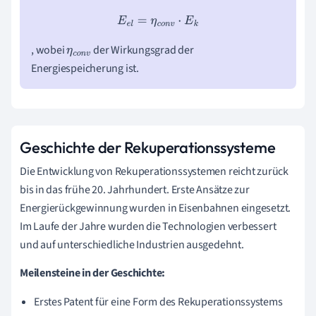
E
e
l
=
η
c
o
n
v
⋅
E
k
, wobei
der Wirkungsgrad der
η
c
o
n
Energiespeicherung ist.
v
Geschichte der Rekuperationssysteme
Die Entwicklung von Rekuperationssystemen reicht zurück
bis in das frühe 20. Jahrhundert. Erste Ansätze zur
Energierückgewinnung wurden in Eisenbahnen eingesetzt.
Im Laufe der Jahre wurden die Technologien verbessert
und auf unterschiedliche Industrien ausgedehnt.
Meilensteine in der Geschichte:
Erstes Patent für eine Form des Rekuperationssystems