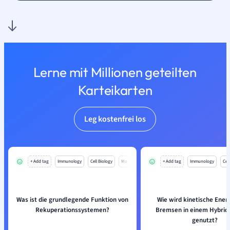
Lerne mit Millionen geteilten
Karteikarten
Leg kostenfrei los
+ Add tag
Immunology
Cell Biology
Mo
+ Add tag
Immunology
Cell
Was ist die grundlegende Funktion von
Wie wird kinetische Ener
Rekuperationssystemen?
Bremsen in einem Hybrid
genutzt?