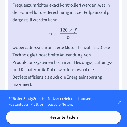
Frequenzumrichter exakt kontrolliert werden, was in
der Formel für die Berechnung mit der Polpaarzahl
p
dargestellt werden kann:
n
=
120
×
f
p
wobei
die synchronisierte Motordrehzahl ist. Diese
n
Technologie findet breite Anwendung, von
Produktionssystemen bis hin zur Heizungs-, Lüftungs-
und Klimatechnik. Dabei werden sowohl die
Betriebseffizienz als auch die Energieeinsparung
maximiert.
94% der StudySmarter-Nutzer erzielen mit unserer
Anlaufverfahren - Das Wichtigste
kostenlosen Plattform bessere Noten.
Anlaufverfahren
: Prozess für sicheren Start von
Herunterladen
Maschinen; wesentlicher Bestandteil in