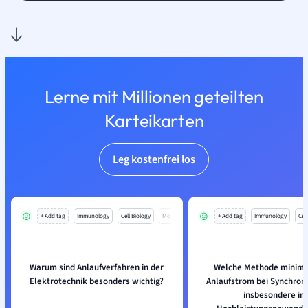
Lerne mit Millionen geteilten
Karteikarten
Leg kostenfrei los
+ Add tag
Immunology
Cell Biology
Mo
+ Add tag
Immunology
Cell
Warum sind Anlaufverfahren in der
Welche Methode minimi
Elektrotechnik besonders wichtig?
Anlaufstrom bei Synchron
insbesondere in