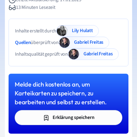
13 Minuten Lesezeit
Lily Hulatt
Inhalte erstellt durch
Gabriel Freitas
Quellen
überprüft von
Gabriel Freitas
Inhaltsqualität geprüft von
Melde dich kostenlos an, um
Karteikarten zu speichern, zu
bearbeiten und selbst zu erstellen.
Erklärung speichern