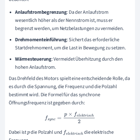
Anlaufstrombegrenzung
: Da der Anlaufstrom
wesentlich höher als der Nennstrom ist, muss er
begrenzt werden, um Netzbelastungen zu vermeiden.
Drehmomenteinführung
: Sichert das erforderliche
Startdrehmoment, um die Last in Bewegung zu setzen.
Wärmesteuerung
: Vermeidet Überhitzung durch den
hohen Anlaufstrom.
Das Drehfeld des Motors spielt eine entscheidende Rolle, da
es durch die Spannung, die Frequenz und die Polzahl
bestimmt wird. Die Formel für das synchrone
Öffnungsfrequenz ist gegeben durch:
f
s
y
n
c
=
p
×
f
e
l
e
k
t
r
i
s
c
h
2
Dabei ist
die Polzahl und
die elektrische
p
f
e
l
e
k
t
r
i
s
c