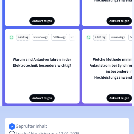
Hochleistungsanwend
Antwort zeigen
Antwort zeigen
+ Add tag
Immunology
Cell Biology
Mo
+ Add tag
Immunology
Cell
Warum sind Anlaufverfahren in der
Welche Methode minimi
Elektrotechnik besonders wichtig?
Anlaufstrom bei Synchron
insbesondere in
Hochleistungsanwend
Antwort zeigen
Antwort zeigen
Geprüfter Inhalt
Letzte Aktualisierung: 17.01.2025