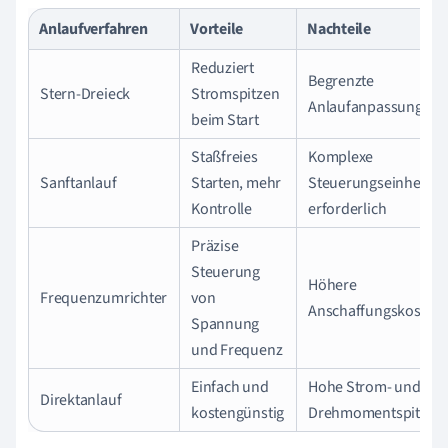
Anlaufverfahren
Vorteile
Nachteile
Reduziert
Begrenzte
Stern-Dreieck
Stromspitzen
Anlaufanpassung
beim Start
Staßfreies
Komplexe
Sanftanlauf
Starten, mehr
Steuerungseinheiten
Kontrolle
erforderlich
Präzise
Steuerung
Höhere
Frequenzumrichter
von
Anschaffungskosten
Spannung
und Frequenz
Einfach und
Hohe Strom- und
Direktanlauf
kostengünstig
Drehmomentspitzen