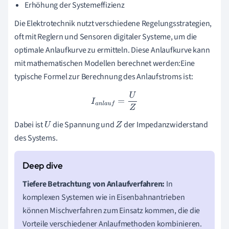
Erhöhung der Systemeffizienz
Die Elektrotechnik nutzt verschiedene Regelungsstrategien,
oft mit Reglern und Sensoren digitaler Systeme, um die
optimale Anlaufkurve zu ermitteln. Diese Anlaufkurve kann
mit mathematischen Modellen berechnet werden:Eine
typische Formel zur Berechnung des Anlaufstroms ist:
I
a
n
l
a
u
f
=
U
Z
Dabei ist
die Spannung und
der Impedanzwiderstand
U
Z
des Systems.
Tiefere Betrachtung von Anlaufverfahren:
In
komplexen Systemen wie in Eisenbahnantrieben
können Mischverfahren zum Einsatz kommen, die die
Vorteile verschiedener Anlaufmethoden kombinieren.