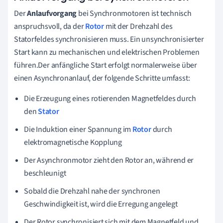
Der
Anlaufvorgang
bei Synchronmotoren ist technisch
anspruchsvoll, da der
Rotor
mit der Drehzahl des
Statorfeldes synchronisieren muss. Ein unsynchronisierter
Start kann zu mechanischen und elektrischen Problemen
führen.Der anfängliche Start erfolgt normalerweise über
einen Asynchronanlauf, der folgende Schritte umfasst:
Die Erzeugung eines rotierenden Magnetfeldes durch
den
Stator
Die Induktion einer Spannung im
Rotor
durch
elektromagnetische Kopplung
Der Asynchronmotor zieht den Rotor an, während er
beschleunigt
Sobald die Drehzahl nahe der synchronen
Geschwindigkeit ist, wird die Erregung angelegt
Der Rotor synchronisiert sich mit dem Magnetfeld und