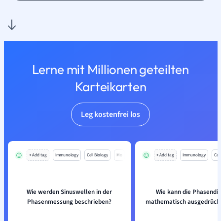
Lerne mit Millionen geteilten
Karteikarten
Leg kostenfrei los
+ Add tag
Immunology
Cell Biology
Mo
+ Add tag
Immunology
Cell
Wie werden Sinuswellen in der
Wie kann die Phasendif
Phasenmessung beschrieben?
mathematisch ausgedrück