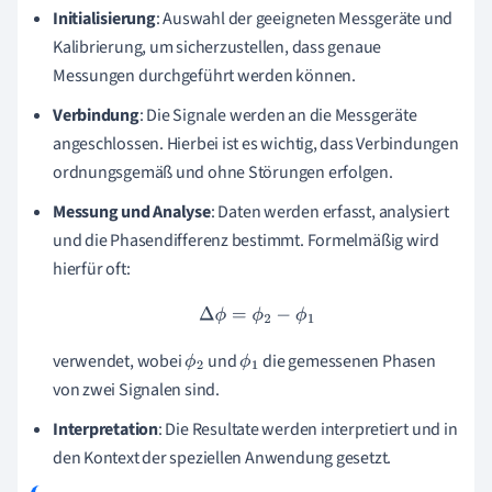
Initialisierung
: Auswahl der geeigneten Messgeräte und
Kalibrierung, um sicherzustellen, dass genaue
Messungen durchgeführt werden können.
Verbindung
: Die Signale werden an die Messgeräte
angeschlossen. Hierbei ist es wichtig, dass Verbindungen
ordnungsgemäß und ohne Störungen erfolgen.
Messung und Analyse
: Daten werden erfasst, analysiert
und die Phasendifferenz bestimmt. Formelmäßig wird
hierfür oft:
Δ
ϕ
=
ϕ
2
−
ϕ
1
verwendet, wobei
und
die gemessenen Phasen
ϕ
ϕ
von zwei Signalen sind.
2
1
Interpretation
: Die Resultate werden interpretiert und in
den Kontext der speziellen Anwendung gesetzt.