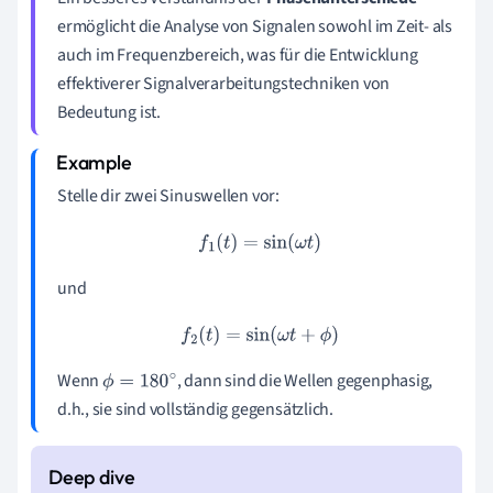
ermöglicht die Analyse von Signalen sowohl im Zeit- als
auch im Frequenzbereich, was für die Entwicklung
effektiverer Signalverarbeitungstechniken von
Bedeutung ist.
Stelle dir zwei Sinuswellen vor:
f
1
(
t
)
=
sin
(
ω
t
)
und
f
2
(
t
)
=
sin
(
ω
t
+
ϕ
)
Wenn
, dann sind die Wellen gegenphasig,
ϕ
=
180
∘
d.h., sie sind vollständig gegensätzlich.