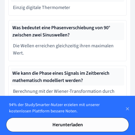
Einzig digitale Thermometer
Was bedeutet eine Phasenverschiebung von 90°
zwischen zwei Sinuswellen?
Die Wellen erreichen gleichzeitig ihren maximalen
Wert.
Wie kann die Phase eines Signals im Zeitbereich
mathematisch modelliert werden?
Berechnung mit der Wiener-Transformation durch
Frequenzfilterung.
94% der StudySmarter-Nutzer erzielen mit unserer
kostenlosen Plattform bessere Noten.
Was ist die Formel zur Berechnung der
Herunterladen
Phasenverschiebung
zwischen zwei Sinuswellen?
ϕ