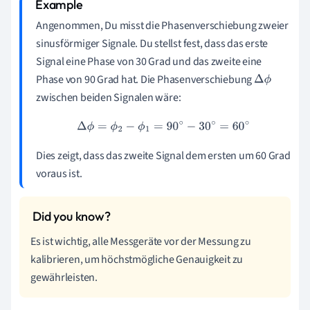
Angenommen, Du misst die Phasenverschiebung zweier
sinusförmiger Signale. Du stellst fest, dass das erste
Signal eine Phase von 30 Grad und das zweite eine
Phase von 90 Grad hat. Die Phasenverschiebung
Δ
ϕ
zwischen beiden Signalen wäre:
Δ
ϕ
=
ϕ
2
−
ϕ
1
=
90
∘
−
30
∘
=
60
∘
Dies zeigt, dass das zweite Signal dem ersten um 60 Grad
voraus ist.
Es ist wichtig, alle Messgeräte vor der Messung zu
kalibrieren, um höchstmögliche Genauigkeit zu
gewährleisten.