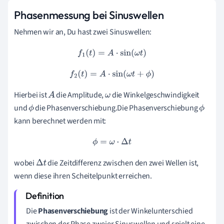
Phasenmessung bei Sinuswellen
Nehmen wir an, Du hast zwei Sinuswellen:
f
1
(
t
)
=
A
⋅
sin
(
ω
t
)
f
2
(
t
)
=
A
⋅
sin
(
ω
t
+
ϕ
)
Hierbei ist
die Amplitude,
die Winkelgeschwindigkeit
A
ω
und
die Phasenverschiebung.Die Phasenverschiebung
ϕ
ϕ
kann berechnet werden mit:
ϕ
=
ω
⋅
Δ
t
wobei
die Zeitdifferenz zwischen den zwei Wellen ist,
Δ
t
wenn diese ihren Scheitelpunkt erreichen.
Die
Phasenverschiebung
ist der Winkelunterschied
zwischen der Phase zweier Sinuswellen und spielt eine