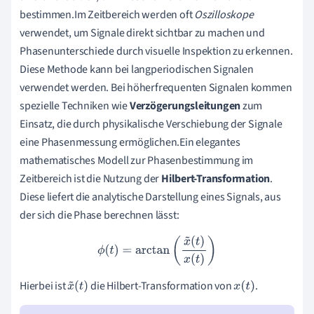
bestimmen.Im Zeitbereich werden oft
Oszilloskope
verwendet, um Signale direkt sichtbar zu machen und
Phasenunterschiede durch visuelle Inspektion zu erkennen.
Diese Methode kann bei langperiodischen Signalen
verwendet werden. Bei höherfrequenten Signalen kommen
spezielle Techniken wie
Verzögerungsleitungen
zum
Einsatz, die durch physikalische Verschiebung der Signale
eine Phasenmessung ermöglichen.Ein elegantes
mathematisches Modell zur Phasenbestimmung im
Zeitbereich ist die Nutzung der
Hilbert-Transformation
.
Diese liefert die analytische Darstellung eines Signals, aus
der sich die Phase berechnen lässt:
ϕ
(
t
)
=
arctan
(
x
~
(
t
)
x
(
t
)
)
Hierbei ist
die Hilbert-Transformation von
.
x
~
(
t
)
x
(
t
)