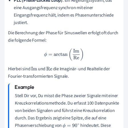
PLL (Phase-Locked Loop)
: Ein Regelungssystem, das
eine Ausgangsfrequenz synchron mit einer
Eingangsfrequenz hält, indem es Phasenunterschiede
justiert.
Die Berechnung der Phase für Sinuswellen erfolgt oft durch
die folgende Formel:
ϕ
=
arctan
(
Im
Re
)
Hierbei sind
und
die Imaginär- und Realteile der
Im
Re
Fourier-transformierten Signale.
Stell Dir vor, Du misst die Phase zweier Signale mit einer
Kreuzkorrelationsmethode. Du erfasst 100 Datenpunkte
von beiden Signalen und führst eine Kreuzkorrelation
durch. Das Ergebnis zeigt eine Spitze, die auf eine
Phasenverschiebung von
hindeutet. Diese
ϕ
=
90
∘