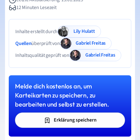
12 Minuten Lesezeit
Lily Hulatt
Inhalte erstellt durch
Gabriel Freitas
Quellen
überprüft von
Gabriel Freitas
Inhaltsqualität geprüft von
Melde dich kostenlos an, um
Karteikarten zu speichern, zu
bearbeiten und selbst zu erstellen.
Erklärung speichern