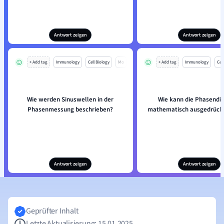
Antwort zeigen
Antwort zeigen
+ Add tag
Immunology
Cell Biology
Mo
+ Add tag
Immunology
Cell
Wie werden Sinuswellen in der
Wie kann die Phasendif
Phasenmessung beschrieben?
mathematisch ausgedrück
Antwort zeigen
Antwort zeigen
Geprüfter Inhalt
Letzte Aktualisierung: 15.01.2025