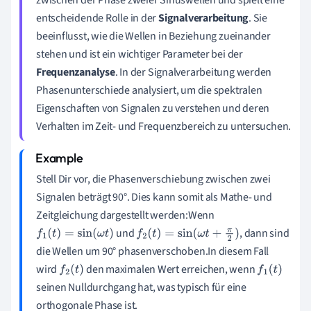
entscheidende Rolle in der
Signalverarbeitung
. Sie
beeinflusst, wie die Wellen in Beziehung zueinander
stehen und ist ein wichtiger Parameter bei der
Frequenzanalyse
. In der Signalverarbeitung werden
Phasenunterschiede analysiert, um die spektralen
Eigenschaften von Signalen zu verstehen und deren
Verhalten im Zeit- und Frequenzbereich zu untersuchen.
Stell Dir vor, die Phasenverschiebung zwischen zwei
Signalen beträgt 90°. Dies kann somit als Mathe- und
Zeitgleichung dargestellt werden:Wenn
und
, dann sind
f
1
(
t
)
=
sin
(
ω
t
)
f
2
(
t
)
=
sin
(
ω
t
+
π
2
)
die Wellen um 90° phasenverschoben.In diesem Fall
wird
den maximalen Wert erreichen, wenn
f
2
(
t
)
f
1
(
t
)
seinen Nulldurchgang hat, was typisch für eine
orthogonale Phase ist.