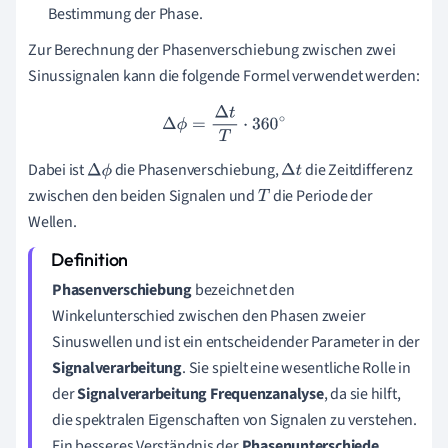
Bestimmung der Phase.
Zur Berechnung der Phasenverschiebung zwischen zwei
Sinussignalen kann die folgende Formel verwendet werden:
Δ
ϕ
=
Δ
t
T
⋅
360
∘
Dabei ist
die Phasenverschiebung,
die Zeitdifferenz
Δ
ϕ
Δ
t
zwischen den beiden Signalen und
die Periode der
T
Wellen.
Phasenverschiebung
bezeichnet den
Winkelunterschied zwischen den Phasen zweier
Sinuswellen und ist ein entscheidender Parameter in der
Signalverarbeitung
. Sie spielt eine wesentliche Rolle in
der
Signalverarbeitung Frequenzanalyse
, da sie hilft,
die spektralen Eigenschaften von Signalen zu verstehen.
Ein besseres Verständnis der
Phasenunterschiede