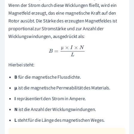
Wenn der Strom durch diese Wicklungen fließt, wird ein
Magnetfeld erzeugt, das eine magnetische Kraft auf den
Rotor ausübt. Die Stärke des erzeugten Magnetfeldes ist
proportional zur Stromstärke und zur Anzahl der
Wicklungswindungen, ausgedrückt als:
μ
B
=
μ
×
I
×
N
L
Hierbei steht:
B
für die magnetische Flussdichte.
μ
ist die magnetische Permeabilität des Materials.
I
repräsentiert den Strom in Ampere.
N
ist die Anzahl der Wicklungswindungen.
L
steht für die Länge des magnetischen Weges.