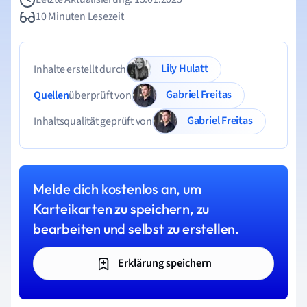
10 Minuten Lesezeit
Lily Hulatt
Inhalte erstellt durch
Gabriel Freitas
Quellen
überprüft von
Gabriel Freitas
Inhaltsqualität geprüft von
Melde dich kostenlos an, um
Karteikarten zu speichern, zu
bearbeiten und selbst zu erstellen.
Erklärung speichern