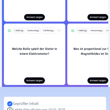
Antwort zeigen
Antwort zeigen
+ Add tag
Immunology
Cell Biology
Mo
+ Add tag
Immunology
Cell
Welche Rolle spielt der Stator in
Was ist proportional zur S
einem Elektromotor?
Magnetfeldes im Sta
Antwort zeigen
Antwort zeigen
Geprüfter Inhalt
Letzte Aktualisierung: 15.01.2025