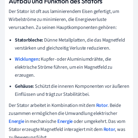
Aufbau und Funktion des Stators
Der Stator ist oft aus laminierendem Eisen gefertigt, um
Wirbelströme zu minimieren, die Energieverluste
verursachen. Zu seinen Hauptkomponenten gehören:
Statorbleche:
Dünne Metallplatten, die das Magnetfeld
verstärken und gleichzeitig Verluste reduzieren.
Wicklungen
:
Kupfer- oder Aluminiumdrähte, die
elektrische Ströme führen, um ein Magnetfeld zu
erzeugen.
Gehäuse:
Schützt die inneren Komponenten vor äußeren
Einflüssen und trägt zur Stabilität bei.
Der Stator arbeitet in Kombination mit dem
Rotor
. Beide
zusammen ermöglichen die Umwandlung elektrischer
Energie
in mechanische
Energie
oder umgekehrt. Das vom
Stator erzeugte Magnetfeld interagiert mit dem
Rotor
, was
zu Bewegung führt.