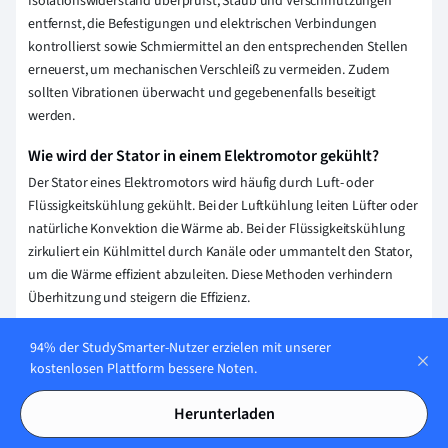
Isolationswiderstand überprüfst, Staub und Verschmutzungen
entfernst, die Befestigungen und elektrischen Verbindungen
kontrollierst sowie Schmiermittel an den entsprechenden Stellen
erneuerst, um mechanischen Verschleiß zu vermeiden. Zudem
sollten Vibrationen überwacht und gegebenenfalls beseitigt
werden.
Wie wird der Stator in einem Elektromotor gekühlt?
Der Stator eines Elektromotors wird häufig durch Luft- oder
Flüssigkeitskühlung gekühlt. Bei der Luftkühlung leiten Lüfter oder
natürliche Konvektion die Wärme ab. Bei der Flüssigkeitskühlung
zirkuliert ein Kühlmittel durch Kanäle oder ummantelt den Stator,
um die Wärme effizient abzuleiten. Diese Methoden verhindern
Überhitzung und steigern die Effizienz.
Erklärung speichern
94% der StudySmarter-Nutzer erzielen mit unserer
kostenlosen Plattform bessere Noten.
Herunterladen
Wie stellen wir sicher, dass unser Content