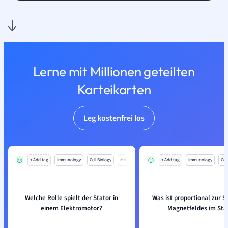
Lerne mit Millionen geteilten
Karteikarten
Leg kostenfrei los
+ Add tag
Immunology
Cell Biology
Mo
+ Add tag
Immunology
Cell
Welche Rolle spielt der Stator in
Was ist proportional zur S
einem Elektromotor?
Magnetfeldes im Sta