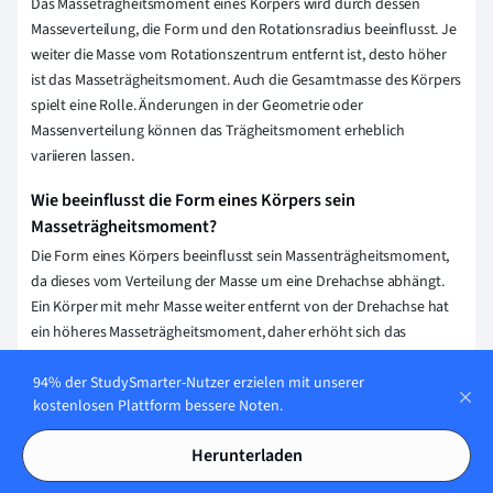
Das Masseträgheitsmoment eines Körpers wird durch dessen
Masseverteilung, die Form und den Rotationsradius beeinflusst. Je
weiter die Masse vom Rotationszentrum entfernt ist, desto höher
ist das Masseträgheitsmoment. Auch die Gesamtmasse des Körpers
spielt eine Rolle. Änderungen in der Geometrie oder
Massenverteilung können das Trägheitsmoment erheblich
variieren lassen.
Wie beeinflusst die Form eines Körpers sein
Masseträgheitsmoment?
Die Form eines Körpers beeinflusst sein Massenträgheitsmoment,
da dieses vom Verteilung der Masse um eine Drehachse abhängt.
Ein Körper mit mehr Masse weiter entfernt von der Drehachse hat
ein höheres Masseträgheitsmoment, daher erhöht sich das
Moment bei Verteilung der Masse in größerem Abstand zur Achse.
94% der StudySmarter-Nutzer erzielen mit unserer
Wie verändert sich das Masseträgheitsmoment, wenn
kostenlosen Plattform bessere Noten.
sich die Massenverteilung eines Körpers ändert?
Herunterladen
Das Masseträgheitsmoment erhöht sich, wenn die Massen vom
Rotationszentrum weiter entfernt verteilt sind, und verringert sich,