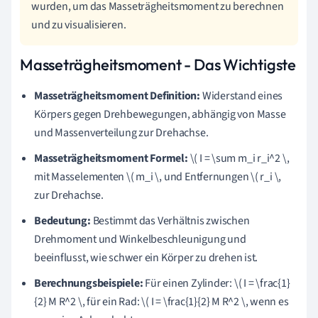
wurden, um das Masseträgheitsmoment zu berechnen
und zu visualisieren.
Masseträgheitsmoment - Das Wichtigste
Masseträgheitsmoment Definition:
Widerstand eines
Körpers gegen Drehbewegungen, abhängig von Masse
und Massenverteilung zur Drehachse.
Masseträgheitsmoment Formel:
\( I = \sum m_i r_i^2 \,
mit Masselementen \( m_i \, und Entfernungen \( r_i \,
zur Drehachse.
Bedeutung:
Bestimmt das Verhältnis zwischen
Drehmoment und Winkelbeschleunigung und
beeinflusst, wie schwer ein Körper zu drehen ist.
Berechnungsbeispiele:
Für einen Zylinder: \( I = \frac{1}
{2} M R^2 \, für ein Rad: \( I = \frac{1}{2} M R^2 \, wenn es