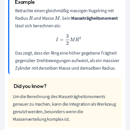
Betrachte einen gleichmäßig massigen Kugelring mit
Radius
und Masse
. Sein
Masseträgheitsmoment
R
M
lässt sich berechnen als:
I
=
3
2
M
R
2
Das zeigt, dass der Ring eine höher gegebene Trägheit
gegenüber Drehbewegungen aufweist, als ein massiver
Zylinder mit derselben Masse und demselben Radius.
Um die Berechnung des Masseträgheitsmoments
genauer zu machen, kann die Integration als Werkzeug
genutzt werden, besonders wenn die
Massenverteilung komplex ist.