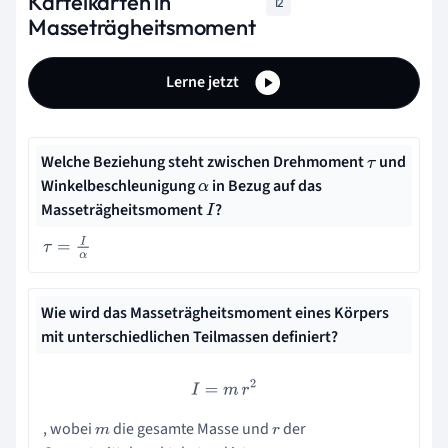
Karteikarten in
12
Masseträgheitsmoment
Lerne jetzt
Welche Beziehung steht zwischen Drehmoment
und
τ
Winkelbeschleunigung
in Bezug auf das
α
Masseträgheitsmoment
?
I
τ
=
I
α
Wie wird das Masseträgheitsmoment eines Körpers
mit unterschiedlichen Teilmassen definiert?
I
=
m
r
2
, wobei
die gesamte Masse und
der
m
r