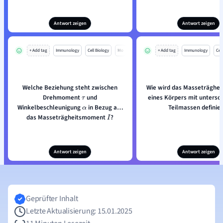
Antwort zeigen
Antwort zeigen
+ Add tag
Immunology
Cell Biology
Mo
+ Add tag
Immunology
Cell
Welche Beziehung steht zwischen
Wie wird das Masseträghe
Drehmoment
und
eines Körpers mit untersc
τ
Winkelbeschleunigung
in Bezug auf
Teilmassen definier
α
das Masseträgheitsmoment
?
I
Antwort zeigen
Antwort zeigen
Geprüfter Inhalt
Letzte Aktualisierung: 15.01.2025