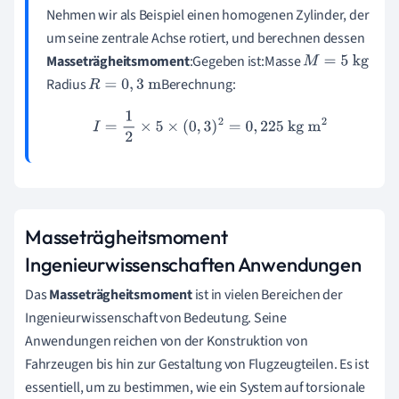
Nehmen wir als Beispiel einen homogenen Zylinder, der
um seine zentrale Achse rotiert, und berechnen dessen
Masseträgheitsmoment
:Gegeben ist:Masse
M
=
5
kg
Radius
Berechnung:
R
=
0
,
3
m
I
=
1
2
×
5
×
(
0
,
3
)
2
=
0
,
225
kg m
2
Masseträgheitsmoment
Ingenieurwissenschaften Anwendungen
Das
Masseträgheitsmoment
ist in vielen Bereichen der
Ingenieurwissenschaft von Bedeutung. Seine
Anwendungen reichen von der Konstruktion von
Fahrzeugen bis hin zur Gestaltung von Flugzeugteilen. Es ist
essentiell, um zu bestimmen, wie ein System auf torsionale