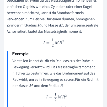
beschaffen ist. Wenn du das Masseträgheitsmoment eines
einfachen Objekts wie eines Zylinders oder einer Kugel
berechnen möchtest, kannst du Standardformeln
verwenden.Zum Beispiel, für einen dünnen, homogenen
Zylinder mit Radius
und Masse
, der um seine zentrale
R
M
Achse rotiert, lautet das Masseträgheitsmoment:
I
=
1
2
M
R
2
Vorstellen kannst du dir ein Rad, das aus der Ruhe in
Bewegung versetzt wird. Das Masseträgheitsmoment
hilft hier zu bestimmen, wie das Drehmoment auf das
Rad wirkt, um es in Bewegung zu setzen.Für ein Rad mit
der Masse
und dem Radius
M
R
I
=
1
2
M
R
2