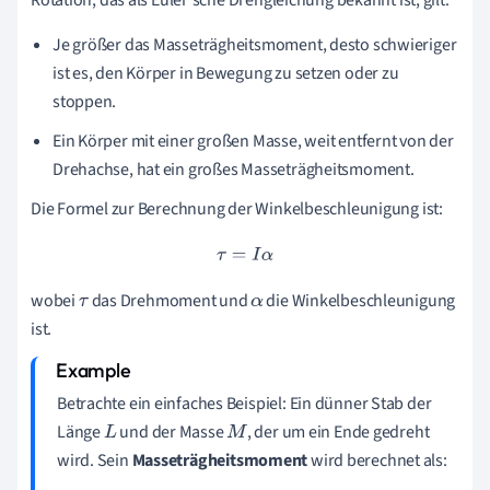
Je größer das Masseträgheitsmoment, desto schwieriger
ist es, den Körper in Bewegung zu setzen oder zu
stoppen.
Ein Körper mit einer großen Masse, weit entfernt von der
Drehachse, hat ein großes Masseträgheitsmoment.
Die Formel zur Berechnung der Winkelbeschleunigung ist:
τ
=
I
α
wobei
das Drehmoment und
die Winkelbeschleunigung
τ
α
ist.
Betrachte ein einfaches Beispiel: Ein dünner Stab der
Länge
und der Masse
, der um ein Ende gedreht
L
M
wird. Sein
Masseträgheitsmoment
wird berechnet als: