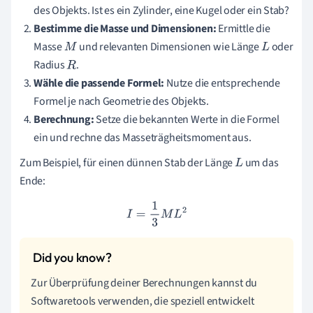
des Objekts. Ist es ein Zylinder, eine Kugel oder ein Stab?
Bestimme die Masse und Dimensionen:
Ermittle die
Masse
und relevanten Dimensionen wie Länge
oder
M
L
Radius
.
R
Wähle die passende Formel:
Nutze die entsprechende
Formel je nach Geometrie des Objekts.
Berechnung:
Setze die bekannten Werte in die Formel
ein und rechne das Masseträgheitsmoment aus.
Zum Beispiel, für einen dünnen Stab der Länge
um das
L
Ende:
I
=
1
3
M
L
2
Zur Überprüfung deiner Berechnungen kannst du
Softwaretools verwenden, die speziell entwickelt