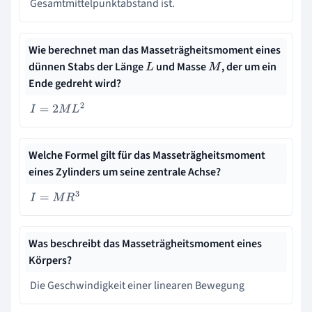
Gesamtmittelpunktabstand ist.
Wie berechnet man das Masseträgheitsmoment eines
dünnen Stabs der Länge
und Masse
, der um ein
L
M
Ende gedreht wird?
I
=
2
M
L
2
Welche Formel gilt für das Masseträgheitsmoment
eines Zylinders um seine zentrale Achse?
I
=
M
R
3
Was beschreibt das Masseträgheitsmoment eines
Körpers?
Die Geschwindigkeit einer linearen Bewegung