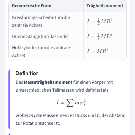
Geometrische Form
Trägheitsmoment
Kreisförmige Scheibe (um die
I
=
1
2
M
R
2
zentrale Achse)
Dünne Stange (um das Ende)
I
=
1
3
M
L
2
Hohlzylinder (um die zentrale
I
=
M
R
2
Achse)
Das
Masseträgheitsmoment
für einen Körper mit
unterschiedlichen Teilmassen wird definiert als:
I
=
∑
m
i
r
i
2
wobei
die Masse eines Teilstücks und
der Abstand
m
i
r
i
zur Rotationsachse ist.