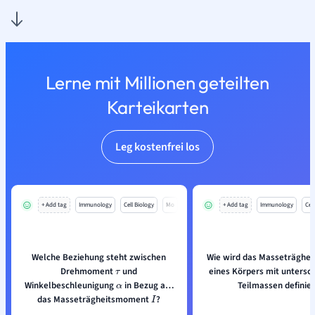
Lerne mit Millionen geteilten
Karteikarten
Leg kostenfrei los
+ Add tag
Immunology
Cell Biology
Mo
+ Add tag
Immunology
Cell
Welche Beziehung steht zwischen
Wie wird das Masseträghe
Drehmoment
und
eines Körpers mit untersc
τ
Winkelbeschleunigung
in Bezug auf
Teilmassen definier
α
das Masseträgheitsmoment
?
I