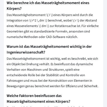
Wie berechne ich das Masseträgheitsmoment eines
Körpers?
Das Masseträgheitsmoment
\
( I
\
) eines Körpers wird durch die
Integration von
\
( r^2
\
, dm
\
) berechnet, wobei
\
( r
\
) der Abstand
eines Massenelements
\
( dm
\
) zur Rotationsachse ist. Für einfache
Geometrien gibt es standardisierte Formeln, ansonsten sind
numerische Methoden oder CAD-Software nützlich.
Warum ist das Masseträgheitsmoment wichtig in der
Ingenieurwissenschaft?
Das Masseträgheitsmoment ist wichtig, weil es beschreibt, wie sich
ein Objekt bei Drehung verhält. Es beeinflusst das dynamische
Verhalten von Maschinen und Strukturen, spielt eine
entscheidende Rolle bei der Stabilität und Kontrolle von
Fahrzeugen und muss bei der Konstruktion von Elementen in
Bewegungen genau berechnet werden für Effizienz und Sicherheit.
Welche Faktoren beeinflussen das
Masseträgheitsmoment eines Körpers?