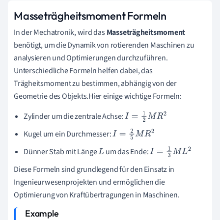
Masseträgheitsmoment Formeln
In der Mechatronik, wird das
Masseträgheitsmoment
benötigt, um die Dynamik von rotierenden Maschinen zu
analysieren und Optimierungen durchzuführen.
Unterschiedliche Formeln helfen dabei, das
Trägheitsmoment zu bestimmen, abhängig von der
Geometrie des Objekts.Hier einige wichtige Formeln:
Zylinder um die zentrale Achse:
I
=
1
2
M
R
2
Kugel um ein Durchmesser:
I
=
2
5
M
R
2
Dünner Stab mit Länge
um das Ende:
L
I
=
1
3
M
L
2
Diese Formeln sind grundlegend für den Einsatz in
Ingenieurwesenprojekten und ermöglichen die
Optimierung von Kraftübertragungen in Maschinen.