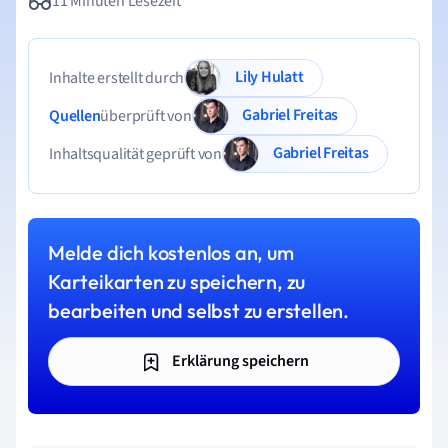
11 Minuten Lesezeit
Lily Hulatt
Inhalte erstellt durch
Gabriel Freitas
Quellen
überprüft von
Gabriel Freitas
Inhaltsqualität geprüft von
Melde dich kostenlos an, um
Karteikarten zu speichern, zu
bearbeiten und selbst zu erstellen.
Erklärung speichern