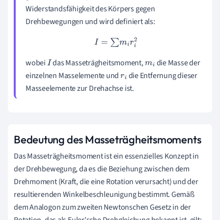
Widerstandsfähigkeit des Körpers gegen
Drehbewegungen und wird definiert als:
I
=
∑
m
i
r
i
2
wobei
das Masseträgheitsmoment,
die Masse der
I
m
i
einzelnen Masselemente und
die Entfernung dieser
r
i
Masseelemente zur Drehachse ist.
Bedeutung des Masseträgheitsmoments
Das Masseträgheitsmoment ist ein essenzielles Konzept in
der Drehbewegung, da es die Beziehung zwischen dem
Drehmoment (Kraft, die eine Rotation verursacht) und der
resultierenden Winkelbeschleunigung bestimmt. Gemäß
dem Analogon zum zweiten Newtonschen Gesetz in der
Rotation, das als Euler'sche Drehgleichung bekannt ist, gilt: