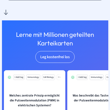
Lerne mit Millionen geteilten
Karteikarten
Leg kostenfrei los
+ Add tag
Immunology
Cell Biology
Mo
+ Add tag
Immunology
Cell
Welches zentrale Prinzip ermöglicht
Was beschreibt das Tastver
die Pulsweitenmodulation (PWM) in
der Pulsweitenmodulatio
elektrischen Systemen?