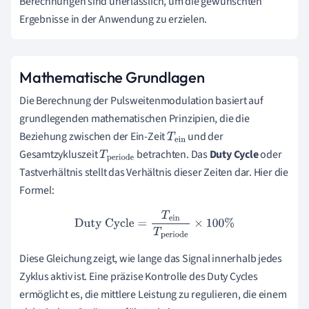
Berechnungen sind unerlässlich, um die gewünschten
Ergebnisse in der Anwendung zu erzielen.
Mathematische Grundlagen
Die Berechnung der Pulsweitenmodulation basiert auf
grundlegenden mathematischen Prinzipien, die die
Beziehung zwischen der Ein-Zeit
und der
T
ei
Gesamtzykluszeit
betrachten. Das
Duty Cycle
oder
T
perio
n
Tastverhältnis stellt das Verhältnis dieser Zeiten dar. Hier die
de
Formel:
Duty Cycle
=
T
ein
T
periode
×
100
%
Diese Gleichung zeigt, wie lange das Signal innerhalb jedes
Zyklus aktiv ist. Eine präzise Kontrolle des Duty Cycles
ermöglicht es, die mittlere Leistung zu regulieren, die einem