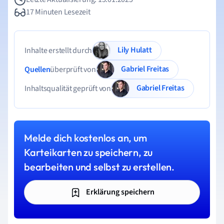
17 Minuten Lesezeit
Lily Hulatt
Inhalte erstellt durch
Gabriel Freitas
Quellen
überprüft von
Gabriel Freitas
Inhaltsqualität geprüft von
Melde dich kostenlos an, um
Karteikarten zu speichern, zu
bearbeiten und selbst zu erstellen.
Erklärung speichern