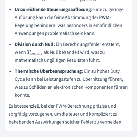
n
de
Unzureichende Steuerungsauflösung:
Eine zu geringe
Auflösung kann die feine Abstimmung der PWM-
Regelung behindern, was besonders in empfindlichen
Anwendungen problematisch sein kann.
Division durch Null:
Ein Berechnungsfehler entsteht,
wenn
als Null behandelt wird, was zu
T
perio
mathematisch ungültigen Resultaten führt.
de
Thermische Überbeanspruchung:
Ein zu hohes Duty
Cycle kann bei Leistungsstufen zu Überhitzung führen,
was zu Schäden an elektronischen Komponenten führen
könnte.
Es ist essenziell, bei der PWM-Berechnung präzise und
sorgfältig vorzugehen, um die teuer und kompliziert zu
behebenden Auswirkungen solcher Fehler zu vermeiden.