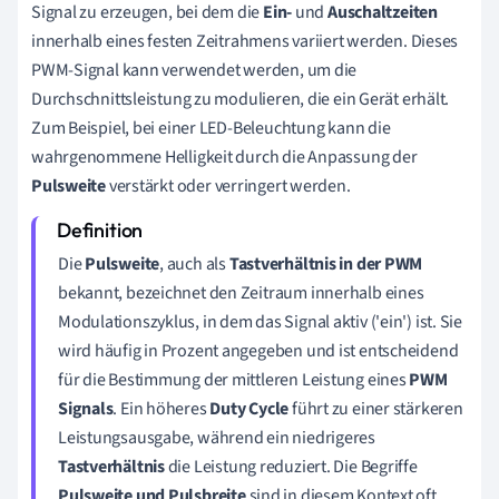
Signal zu erzeugen, bei dem die
Ein-
und
Auschaltzeiten
innerhalb eines festen Zeitrahmens variiert werden. Dieses
PWM-Signal kann verwendet werden, um die
Durchschnittsleistung zu modulieren, die ein Gerät erhält.
Zum Beispiel, bei einer LED-Beleuchtung kann die
wahrgenommene Helligkeit durch die Anpassung der
Pulsweite
verstärkt oder verringert werden.
Die
Pulsweite
, auch als
Tastverhältnis in der PWM
bekannt, bezeichnet den Zeitraum innerhalb eines
Modulationszyklus, in dem das Signal aktiv ('ein') ist. Sie
wird häufig in Prozent angegeben und ist entscheidend
für die Bestimmung der mittleren Leistung eines
PWM
Signals
. Ein höheres
Duty Cycle
führt zu einer stärkeren
Leistungsausgabe, während ein niedrigeres
Tastverhältnis
die Leistung reduziert. Die Begriffe
Pulsweite und Pulsbreite
sind in diesem Kontext oft