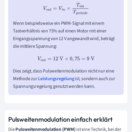
V
o
u
t
=
V
i
n
×
T
ein
T
periode
Wenn beispielsweise ein PWM-Signal mit einem
Tastverhältnis von 75% auf einen Motor mit einer
Eingangsspannung von 12 V angewandt wird, beträgt
die mittlere Spannung:
V
o
u
t
=
12
V
×
0
,
75
=
9
V
Dies zeigt, dass Pulsweitenmodulation nicht nur eine
Methode zur
Leistungsregelung
ist, sondern auch zur
Spannungsregelung genutzt werden kann.
Pulsweitenmodulation einfach erklärt
Die
Pulsweitenmodulation (PWM)
ist eine Technik, bei der