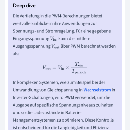
Die Vertiefung in die PWM-Berechnungen bietet
wertvolle Einblicke in ihre Anwendungen zur
Spannungs- und Stromregelung. Für eine gegebene
Eingangsspannung
, kann die mittlere
V
in
Ausgangsspannung
über PWM berechnet werden
V
ou
als:
t
V
out
=
V
in
×
T
ein
T
periode
In komplexen Systemen, wie zum Beispiel bei der
Umwandlung von Gleichspannung in
Wechselstrom
in
Inverter-Schaltungen, wird PWM verwendet, um die
Ausgabe auf spezifische Spannungsniveaus zu halten
und so die Ladezustände in Batterie-
Managementsystemen zu optimieren. Diese Kontrolle
ist entscheidend für die Langlebigkeit und Effizienz