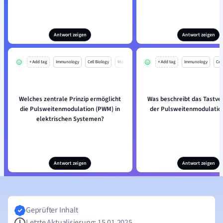
Antwort zeigen
Antwort zeigen
+ Add tag
Immunology
Cell Biology
Mo
+ Add tag
Immunology
Cell
Welches zentrale Prinzip ermöglicht
Was beschreibt das Tastver
die Pulsweitenmodulation (PWM) in
der Pulsweitenmodulatio
elektrischen Systemen?
Antwort zeigen
Antwort zeigen
Geprüfter Inhalt
Letzte Aktualisierung: 15.01.2025