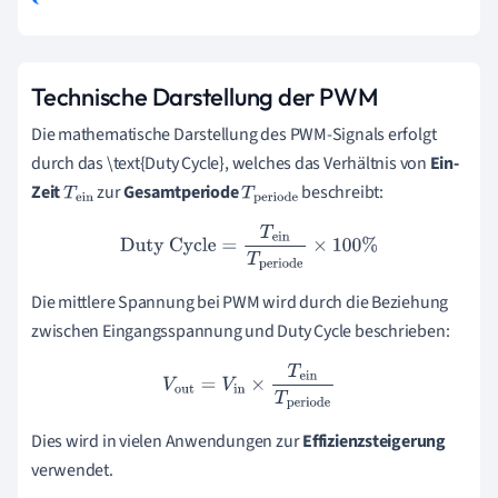
Technische Darstellung der PWM
Die mathematische Darstellung des PWM-Signals erfolgt
durch das \text{Duty Cycle}, welches das Verhältnis von
Ein-
Zeit
zur
Gesamtperiode
beschreibt:
T
ei
T
perio
n
de
Duty Cycle
=
T
ein
T
periode
×
100
%
Die mittlere Spannung bei PWM wird durch die Beziehung
zwischen Eingangsspannung und Duty Cycle beschrieben:
V
out
=
V
in
×
T
ein
T
periode
Dies wird in vielen Anwendungen zur
Effizienzsteigerung
verwendet.