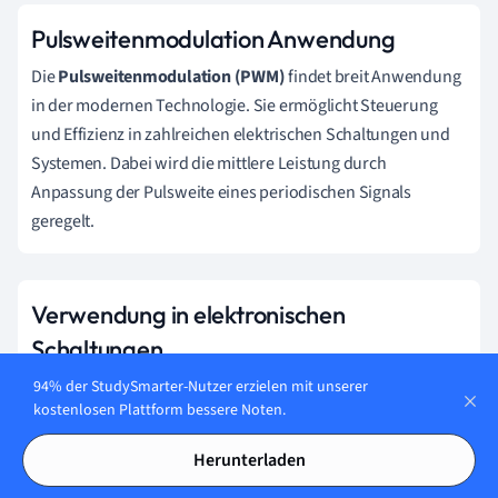
Pulsweitenmodulation Anwendung
Die
Pulsweitenmodulation (PWM)
findet breit Anwendung
in der modernen Technologie. Sie ermöglicht Steuerung
und Effizienz in zahlreichen elektrischen Schaltungen und
Systemen. Dabei wird die mittlere Leistung durch
Anpassung der Pulsweite eines periodischen Signals
geregelt.
Verwendung in elektronischen
Schaltungen
In elektronischen Schaltungen bietet PWM zahlreiche
94% der StudySmarter-Nutzer erzielen mit unserer
kostenlosen Plattform bessere Noten.
Möglichkeiten zur Energie- und Effizienzsteigerung. Einige
der bedeutendsten Anwendungen sind:
Herunterladen
Motoransteuerungen:
PWM regelt die Geschwindigkeit