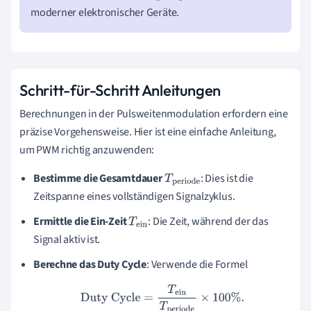
moderner elektronischer Geräte.
Schritt-für-Schritt Anleitungen
Berechnungen in der Pulsweitenmodulation erfordern eine
präzise Vorgehensweise. Hier ist eine einfache Anleitung,
um PWM richtig anzuwenden:
Bestimme die Gesamtdauer
: Dies ist die
T
period
Zeitspanne eines vollständigen Signalzyklus.
e
Ermittle die Ein-Zeit
: Die Zeit, während der das
T
ein
Signal aktiv ist.
Berechne das Duty Cycle
: Verwende die Formel
Duty Cycle
=
T
ein
T
periode
×
100
%
.