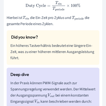
Duty Cycle
=
T
ein
T
periode
×
100
%
Hierbei ist
die Ein-Zeit pro Zyklus und
die
T
ei
T
perio
gesamte Periode eines Zyklen.
n
de
Ein höheres Tastverhältnis bedeutet eine längere Ein-
Zeit, was zu einer höheren mittleren Ausgangsleistung
führt.
In der Praxis können PWM-Signale auch zur
Spannungsregelung verwendet werden. Der Mittelwert
der Ausgangsspannung
bei einem konstanten
V
o
u
Eingangssignal
kann beschrieben werden durch:
V
i
n
t