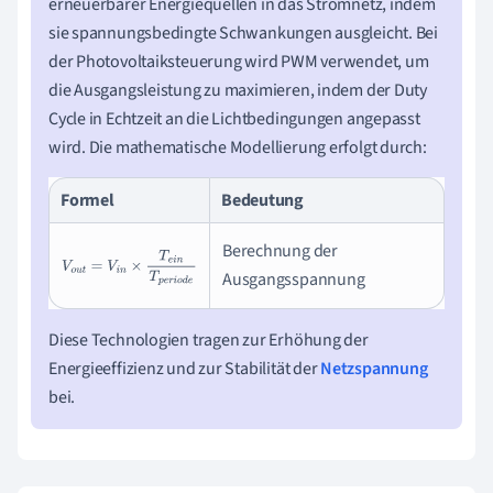
erneuerbarer Energiequellen in das Stromnetz, indem
sie spannungsbedingte Schwankungen ausgleicht. Bei
der Photovoltaiksteuerung wird PWM verwendet, um
die Ausgangsleistung zu maximieren, indem der Duty
Cycle in Echtzeit an die Lichtbedingungen angepasst
wird. Die mathematische Modellierung erfolgt durch:
Formel
Bedeutung
Berechnung der
V
o
u
t
=
V
i
n
×
T
e
i
n
T
p
e
r
i
o
d
e
Ausgangsspannung
Diese Technologien tragen zur Erhöhung der
Energieeffizienz und zur Stabilität der
Netzspannung
bei.