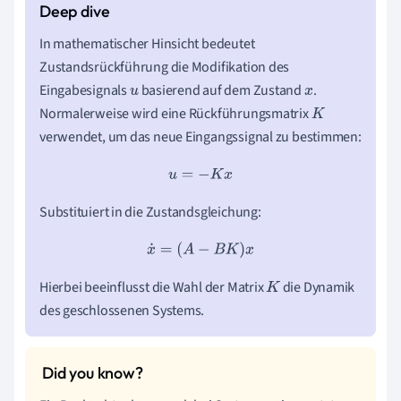
In mathematischer Hinsicht bedeutet
Zustandsrückführung die Modifikation des
Eingabesignals
basierend auf dem Zustand
.
u
x
Normalerweise wird eine Rückführungsmatrix
K
verwendet, um das neue Eingangssignal zu bestimmen:
u
=
−
K
x
Substituiert in die Zustandsgleichung:
x
˙
=
(
A
−
B
K
)
x
Hierbei beeinflusst die Wahl der Matrix
die Dynamik
K
des geschlossenen Systems.