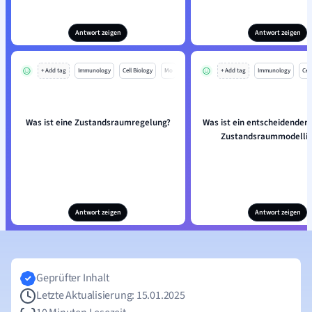
Antwort zeigen
Antwort zeigen
+ Add tag
Immunology
Cell Biology
Mo
+ Add tag
Immunology
Cell
Was ist eine Zustandsraumregelung?
Was ist ein entscheidender 
Zustandsraummodellie
Antwort zeigen
Antwort zeigen
Geprüfter Inhalt
Letzte Aktualisierung: 15.01.2025