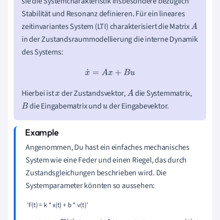
sie die Systemcharakteristik insbesondere bezüglich
Stabilität und Resonanz definieren. Für ein lineares
zeitinvariantes System (LTI) charakterisiert die Matrix
A
in der Zustandsraummodellierung die interne Dynamik
des Systems:
x
˙
=
A
x
+
B
u
Hierbei ist
der Zustandsvektor,
die Systemmatrix,
x
A
die Eingabematrix und
der Eingabevektor.
B
u
Angenommen, Du hast ein einfaches mechanisches
System wie eine Feder und einen Riegel, das durch
Zustandsgleichungen beschrieben wird. Die
Systemparameter könnten so aussehen:
 'F(t) = k * x(t) + b * v(t)' 