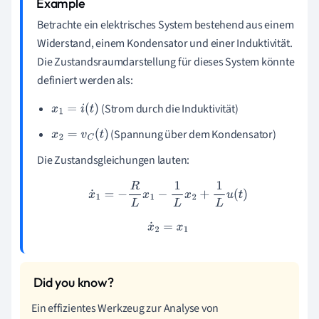
Betrachte ein elektrisches System bestehend aus einem
Widerstand, einem Kondensator und einer Induktivität.
Die Zustandsraumdarstellung für dieses System könnte
definiert werden als:
(Strom durch die Induktivität)
x
1
=
i
(
t
)
(Spannung über dem Kondensator)
x
2
=
v
C
(
t
)
Die Zustandsgleichungen lauten:
x
˙
1
=
−
R
L
x
1
−
1
L
x
2
+
1
L
u
(
t
)
x
˙
2
=
x
1
Ein effizientes Werkzeug zur Analyse von