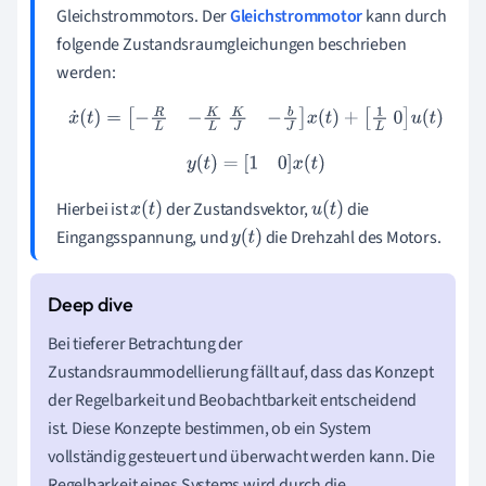
Gleichstrommotors. Der
Gleichstrommotor
kann durch
folgende Zustandsraumgleichungen beschrieben
werden:
x
˙
(
t
)
=
[
−
R
L
−
K
L
K
J
−
b
J
]
x
(
t
)
+
[
1
L
0
]
u
(
t
)
y
(
t
)
=
[
1
0
]
x
(
t
)
Hierbei ist
der Zustandsvektor,
die
x
(
t
)
u
(
t
)
Eingangsspannung, und
die Drehzahl des Motors.
y
(
t
)
Bei tieferer Betrachtung der
Zustandsraummodellierung fällt auf, dass das Konzept
der Regelbarkeit und Beobachtbarkeit entscheidend
ist. Diese Konzepte bestimmen, ob ein System
vollständig gesteuert und überwacht werden kann. Die
Regelbarkeit eines Systems wird durch die