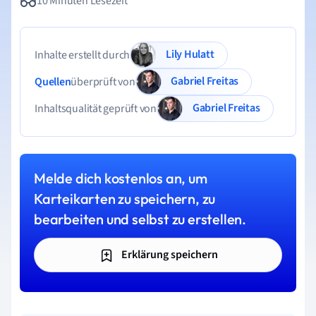
10 Minuten Lesezeit
Lily Hulatt
Inhalte erstellt durch
Gabriel Freitas
Quellen
überprüft von
Gabriel Freitas
Inhaltsqualität geprüft von
Melde dich kostenlos an, um
Karteikarten zu speichern, zu
bearbeiten und selbst zu erstellen.
Erklärung speichern