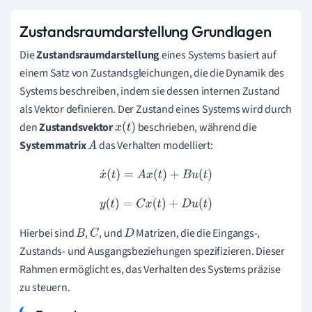
Zustandsraumdarstellung Grundlagen
Die
Zustandsraumdarstellung
eines Systems basiert auf
einem Satz von Zustandsgleichungen, die die Dynamik des
Systems beschreiben, indem sie dessen internen Zustand
als Vektor definieren. Der Zustand eines Systems wird durch
den
Zustandsvektor
beschrieben, während die
x
(
t
)
Systemmatrix
das Verhalten modelliert:
A
x
˙
(
t
)
=
A
x
(
t
)
+
B
u
(
t
)
y
(
t
)
=
C
x
(
t
)
+
D
u
(
t
)
Hierbei sind
,
, und
Matrizen, die die Eingangs-,
B
C
D
Zustands- und Ausgangsbeziehungen spezifizieren. Dieser
Rahmen ermöglicht es, das Verhalten des Systems präzise
zu steuern.