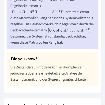
Regelbarkeitsmatrix
ermittelt. Wenn
[
B
A
B
A
2
B
.
.
.
A
n
−
1
B
]
diese Matrix vollen Rang hat, ist das System vollständig
regelbar. Die Beobachtbarkeit hingegen wird durch die
Beobachtbarkeitsmatrix
[
C
C
A
C
A
2
.
.
.
C
A
n
−
1
]
bestimmt. Ein System ist vollständig beobachtbar,
wenn diese Matrix vollen Rang hat.
Die Zustandsraummodelle können komplex sein,
jedoch erlauben sie eine detaillierte Analyse der
Systemdynamik und der Steuerungsmöglichkeiten.