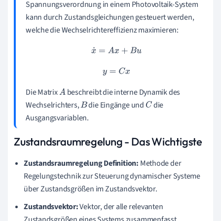
Spannungsverordnung in einem Photovoltaik-System
kann durch Zustandsgleichungen gesteuert werden,
welche die Wechselrichtereffizienz maximieren:
x
˙
=
A
x
+
B
u
y
=
C
x
Die Matrix
beschreibt die interne Dynamik des
A
Wechselrichters,
die Eingänge und
die
B
C
Ausgangsvariablen.
Zustandsraumregelung - Das Wichtigste
Zustandsraumregelung Definition:
Methode der
Regelungstechnik zur Steuerung dynamischer Systeme
über Zustandsgrößen im Zustandsvektor.
Zustandsvektor:
Vektor, der alle relevanten
Zustandsgrößen eines Systems zusammenfasst.