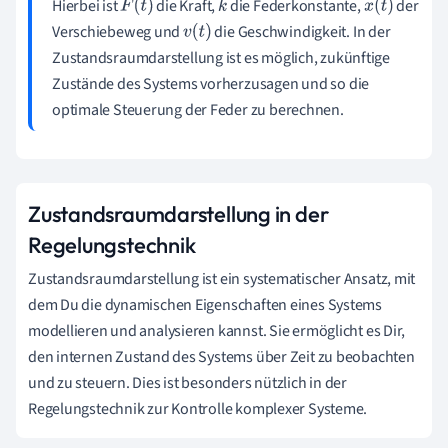
Hierbei ist
die Kraft,
die Federkonstante,
der
F
(
t
)
k
x
(
t
)
Verschiebeweg und
die Geschwindigkeit. In der
v
(
t
)
Zustandsraumdarstellung ist es möglich, zukünftige
Zustände des Systems vorherzusagen und so die
optimale Steuerung der Feder zu berechnen.
Zustandsraumdarstellung in der
Regelungstechnik
Zustandsraumdarstellung ist ein systematischer Ansatz, mit
dem Du die dynamischen Eigenschaften eines Systems
modellieren und analysieren kannst. Sie ermöglicht es Dir,
den internen Zustand des Systems über Zeit zu beobachten
und zu steuern. Dies ist besonders nützlich in der
Regelungstechnik zur Kontrolle komplexer Systeme.