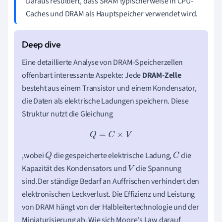
Daraus resultiert, dass SRAM typischerweise in CPU-
Caches und DRAM als Hauptspeicher verwendet wird.
Eine detaillierte Analyse von DRAM-Speicherzellen
offenbart interessante Aspekte: Jede
DRAM-Zelle
besteht aus einem Transistor und einem Kondensator,
die Daten als elektrische Ladungen speichern. Diese
Struktur nutzt die Gleichung
Q
=
C
×
V
,wobei
die gespeicherte elektrische Ladung,
die
Q
C
Kapazität des Kondensators und
die Spannung
V
sind.Der ständige Bedarf an Auffrischen verhindert den
elektronischen Leckverlust. Die Effizienz und Leistung
von DRAM hängt von der Halbleitertechnologie und der
Miniaturisierung ab. Wie sich Moore's Law darauf