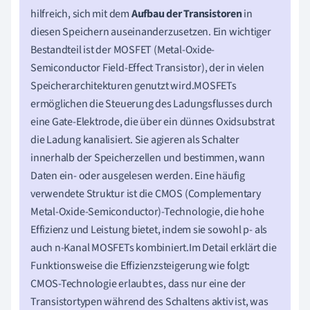
hilfreich, sich mit dem
Aufbau der Transistoren
in
diesen Speichern auseinanderzusetzen. Ein wichtiger
Bestandteil ist der MOSFET (Metal-Oxide-
Semiconductor Field-Effect Transistor), der in vielen
Speicherarchitekturen genutzt wird.MOSFETs
ermöglichen die Steuerung des Ladungsflusses durch
eine Gate-Elektrode, die über ein dünnes Oxidsubstrat
die Ladung kanalisiert. Sie agieren als Schalter
innerhalb der Speicherzellen und bestimmen, wann
Daten ein- oder ausgelesen werden. Eine häufig
verwendete Struktur ist die CMOS (Complementary
Metal-Oxide-Semiconductor)-Technologie, die hohe
Effizienz und Leistung bietet, indem sie sowohl p- als
auch n-Kanal MOSFETs kombiniert.Im Detail erklärt die
Funktionsweise die Effizienzsteigerung wie folgt:
CMOS-Technologie erlaubt es, dass nur eine der
Transistortypen während des Schaltens aktiv ist, was