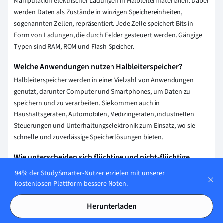
Manipulation elektrischer Ladungen in Halbleitermaterialien. Dabei
werden Daten als Zustände in winzigen Speichereinheiten,
sogenannten Zellen, repräsentiert. Jede Zelle speichert Bits in
Form von Ladungen, die durch Felder gesteuert werden. Gängige
Typen sind RAM, ROM und Flash-Speicher.
Welche Anwendungen nutzen Halbleiterspeicher?
Halbleiterspeicher werden in einer Vielzahl von Anwendungen
genutzt, darunter Computer und Smartphones, um Daten zu
speichern und zu verarbeiten. Sie kommen auch in
Haushaltsgeräten, Automobilen, Medizingeräten, industriellen
Steuerungen und Unterhaltungselektronik zum Einsatz, wo sie
schnelle und zuverlässige Speicherlösungen bieten.
Wie unterscheiden sich flüchtige und nicht-flüchtige
Halbleiterspeicher?
94% der StudySmarter-Nutzer erzielen mit unserer
Flüchtige Halbleiterspeicher verlieren ihre gespeicherten
kostenlosen Plattform bessere Noten.
Informationen, wenn die Stromversorgung unterbrochen wird (z.B.
Herunterladen
RAM). Nicht-flüchtige Halbleiterspeicher behalten Daten auch ohne
Stromversorgung bei (z.B. Flash-Speicher, EEPROM).