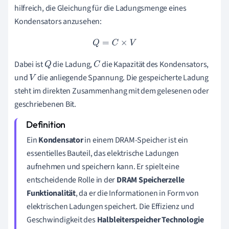
hilfreich, die Gleichung für die Ladungsmenge eines
Kondensators anzusehen:
Q
=
C
×
V
Dabei ist
die Ladung,
die Kapazität des Kondensators,
Q
C
und
die anliegende Spannung. Die gespeicherte Ladung
V
steht im direkten Zusammenhang mit dem gelesenen oder
geschriebenen Bit.
Ein
Kondensator
in einem DRAM-Speicher ist ein
essentielles Bauteil, das elektrische Ladungen
aufnehmen und speichern kann. Er spielt eine
entscheidende Rolle in der
DRAM Speicherzelle
Funktionalität
, da er die Informationen in Form von
elektrischen Ladungen speichert. Die Effizienz und
Geschwindigkeit des
Halbleiterspeicher Technologie