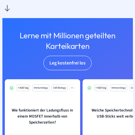
Lerne mit Millionen geteilten
Karteikarten
Leg kostenfrei los
+ Add tag
Immunology
Cell Biology
Mo
+ Add tag
Immunology
Cell
Wie funktioniert der Ladungsfluss in
Welche Speichertechnologi
einem MOSFET innerhalb von
USB-Sticks weit verbre
Speicherzellen?