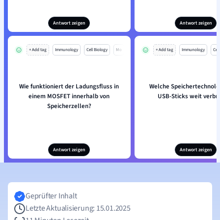
Antwort zeigen
Antwort zeigen
+ Add tag
Immunology
Cell Biology
Mo
+ Add tag
Immunology
Cell
Wie funktioniert der Ladungsfluss in
Welche Speichertechnologi
einem MOSFET innerhalb von
USB-Sticks weit verbre
Speicherzellen?
Antwort zeigen
Antwort zeigen
Geprüfter Inhalt
Letzte Aktualisierung: 15.01.2025