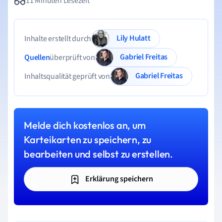
11 Minuten Lesezeit
Lily Hulatt
Inhalte erstellt durch
Gabriel Freitas
Quellen
überprüft von
Gabriel Freitas
Inhaltsqualität geprüft von
Melde dich kostenlos an, um
Karteikarten zu speichern, zu
bearbeiten und selbst zu erstellen.
Erklärung speichern