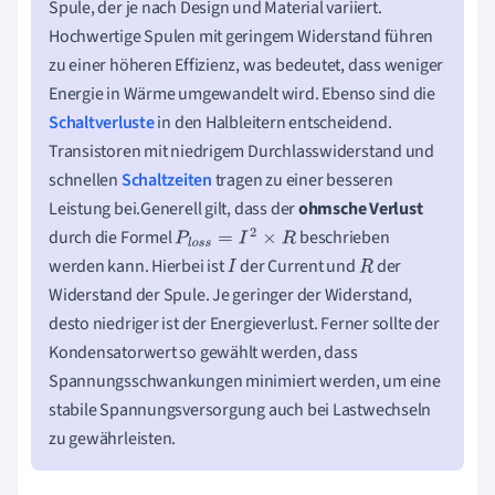
Spule, der je nach Design und Material variiert.
Hochwertige Spulen mit geringem Widerstand führen
zu einer höheren Effizienz, was bedeutet, dass weniger
Energie in Wärme umgewandelt wird. Ebenso sind die
Schaltverluste
in den Halbleitern entscheidend.
Transistoren mit niedrigem Durchlasswiderstand und
schnellen
Schaltzeiten
tragen zu einer besseren
Leistung bei.Generell gilt, dass der
ohmsche Verlust
durch die Formel
beschrieben
P
l
o
s
s
=
I
2
×
R
werden kann. Hierbei ist
der Current und
der
I
R
Widerstand der Spule. Je geringer der Widerstand,
desto niedriger ist der Energieverlust. Ferner sollte der
Kondensatorwert so gewählt werden, dass
Spannungsschwankungen minimiert werden, um eine
stabile Spannungsversorgung auch bei Lastwechseln
zu gewährleisten.