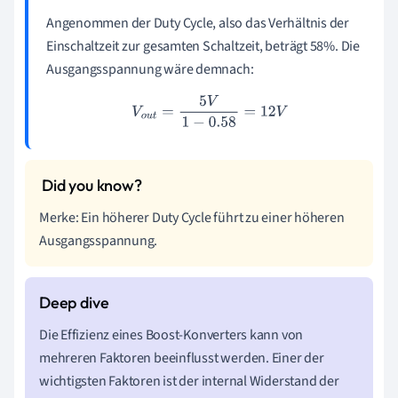
Angenommen der Duty Cycle, also das Verhältnis der
Einschaltzeit zur gesamten Schaltzeit, beträgt 58%. Die
Ausgangsspannung wäre demnach:
V
o
u
t
=
5
V
1
−
0.58
=
12
V
Merke: Ein höherer Duty Cycle führt zu einer höheren
Ausgangsspannung.
Die Effizienz eines Boost-Konverters kann von
mehreren Faktoren beeinflusst werden. Einer der
wichtigsten Faktoren ist der internal Widerstand der