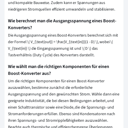
und kompakte Bauweise. Zudem kann er Spannungen aus
niedrigeren Stromquellen effizient umwandeln und stabilisieren.
Wie berechnet man die Ausgangsspannung eines Boost-
Konverters?
Die Ausgangsspannung eines Boost-Konverters berechnet sich mit
der Formel
\
( V_{
\
text{out}} =
\
frac{V_{
\
text{in}}}{1 - D}
\
), wobei
\
(
V_{
\
text{in}}
\
) die Eingangsspannung ist und
\
( D
\
) das
Tastverhältnis (Duty Cycle) des Konverters darstellt.
Wie wählt man die richtigen Komponenten für einen
Boost-Konverter aus?
Um die richtigen Komponenten für einen Boost-Konverter
auszuwählen, bestimme zunächst die erforderliche
Ausgangsspannung und den gewünschten Strom. Wähle dann eine
geeignete Induktivität, die bei diesen Bedingungen arbeitet, und
einen Schalttransistor sowie eine Diode, die die Spannungs- und
Stromanforderungen erfüllen. Ebenso sind Kondensatoren nach
ihren Spannungs- und Stromripplefähigkeiten auszuwählen.
Beachte auch thermische und effizienzbezogene Überlegungen.