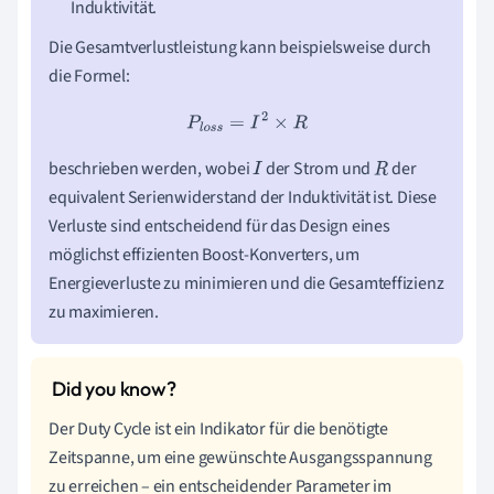
Induktivität.
Die Gesamtverlustleistung kann beispielsweise durch
die Formel:
P
l
o
s
s
=
I
2
×
R
beschrieben werden, wobei
der Strom und
der
I
R
equivalent Serienwiderstand der Induktivität ist. Diese
Verluste sind entscheidend für das Design eines
möglichst effizienten Boost-Konverters, um
Energieverluste zu minimieren und die Gesamteffizienz
zu maximieren.
Der Duty Cycle ist ein Indikator für die benötigte
Zeitspanne, um eine gewünschte Ausgangsspannung
zu erreichen – ein entscheidender Parameter im