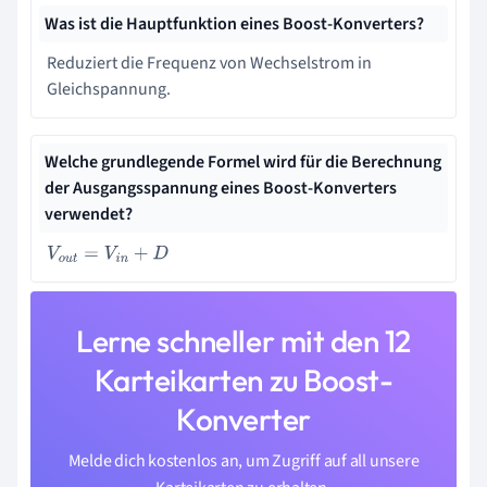
Was ist die Hauptfunktion eines Boost-Konverters?
Reduziert die Frequenz von Wechselstrom in
Gleichspannung.
Welche grundlegende Formel wird für die Berechnung
der Ausgangsspannung eines Boost-Konverters
verwendet?
V
o
u
t
=
V
i
n
+
D
Lerne schneller mit den 12
Karteikarten zu Boost-
Konverter
Melde dich kostenlos an, um Zugriff auf all unsere