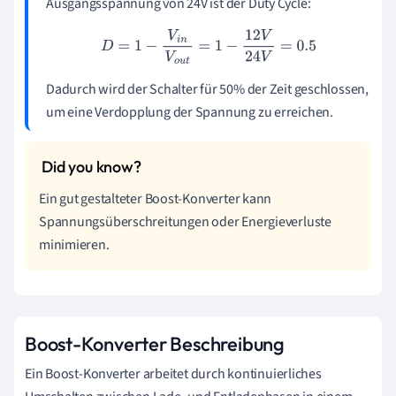
Ausgangsspannung von 24V ist der Duty Cycle:
D
=
1
−
V
i
n
V
o
u
t
=
1
−
12
V
24
V
=
0.5
Dadurch wird der Schalter für 50% der Zeit geschlossen,
um eine Verdopplung der Spannung zu erreichen.
Ein gut gestalteter Boost-Konverter kann
Spannungsüberschreitungen oder Energieverluste
minimieren.
Boost-Konverter Beschreibung
Ein Boost-Konverter arbeitet durch kontinuierliches