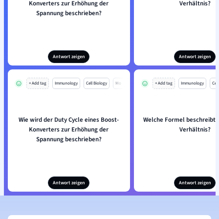
Konverters zur Erhöhung der
Verhältnis?
Spannung beschrieben?
Antwort zeigen
Antwort zeigen
+ Add tag
Immunology
Cell Biology
Mo
+ Add tag
Immunology
Cell
Wie wird der Duty Cycle eines Boost-
Welche Formel beschreibt 
Konverters zur Erhöhung der
Verhältnis?
Spannung beschrieben?
Antwort zeigen
Antwort zeigen