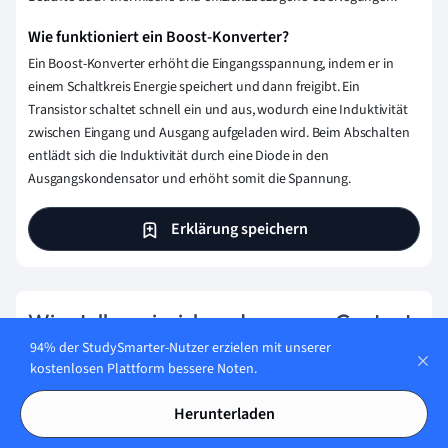
Wie funktioniert ein Boost-Konverter?
Ein Boost-Konverter erhöht die Eingangsspannung, indem er in
einem Schaltkreis Energie speichert und dann freigibt. Ein
Transistor schaltet schnell ein und aus, wodurch eine Induktivität
zwischen Eingang und Ausgang aufgeladen wird. Beim Abschalten
entlädt sich die Induktivität durch eine Diode in den
Ausgangskondensator und erhöht somit die Spannung.
Erklärung speichern
Wie stellen wir sicher, dass unser Content
94% der StudySmarter-Nutzer erzielen mit unserer
korrekt und vertrauenswürdig ist?
kostenlosen Plattform bessere Noten.
Bei StudySmarter haben wir eine Lernplattform geschaffen,
die Millionen von Studierende unterstützt. Lerne die
Herunterladen
Menschen kennen, die hart daran arbeiten, Fakten