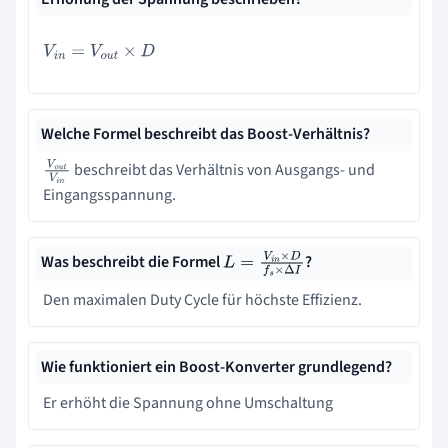
V
i
n
=
V
o
u
t
×
D
Welche Formel beschreibt das Boost-Verhältnis?
beschreibt das Verhältnis von Ausgangs- und
V
o
u
t
V
i
n
Eingangsspannung.
Was beschreibt die Formel
?
L
=
V
i
n
×
D
f
s
×
Δ
I
Den maximalen Duty Cycle für höchste Effizienz.
Wie funktioniert ein Boost-Konverter grundlegend?
Er erhöht die Spannung ohne Umschaltung