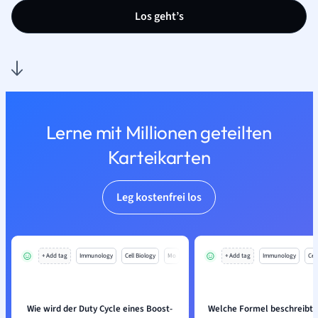
Los geht’s
Lerne mit Millionen geteilten
Karteikarten
Leg kostenfrei los
+ Add tag
Immunology
Cell Biology
Mo
+ Add tag
Immunology
Cell
Wie wird der Duty Cycle eines Boost-
Welche Formel beschreibt 