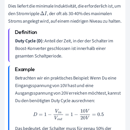
Dies liefert die minimale Induktivität, die erforderlich ist, um
den Stromripple
, der oft als 30-40% des maximalen
Δ
I
Stroms angelegt wird, auf einem niedrigen Niveau zu halten.
Duty Cycle (D)
: Anteil der Zeit, in der der Schalter im
Boost-Konverter geschlossen ist innerhalb einer
gesamten Schaltperiode.
Betrachten wir ein praktisches Beispiel: Wenn Du eine
Eingangsspannung von 10V hast und eine
Ausgangsspannung von 20V erreichen möchtest, kannst
Du den benötigten Duty Cycle ausrechnen:
D
=
1
−
V
i
n
V
o
u
t
=
1
−
10
V
20
V
=
0.5
Das bedeutet, der Schalter muss für genau 50% der