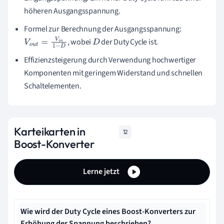
höheren Ausgangsspannung.
Formel zur Berechnung der Ausgangsspannung:
, wobei
der Duty Cycle ist.
V
o
u
t
=
V
i
n
1
−
D
D
Effizienzsteigerung durch Verwendung hochwertiger
Komponenten mit geringem Widerstand und schnellen
Schaltelementen.
Karteikarten in
12
Boost-Konverter
Lerne jetzt
Wie wird der Duty Cycle eines Boost-Konverters zur
Erhöhung der Spannung beschrieben?