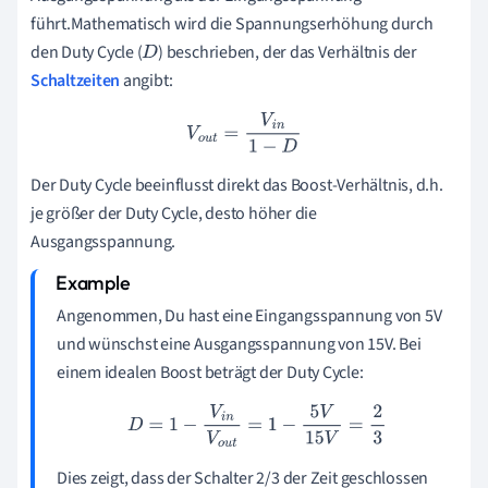
führt.Mathematisch wird die Spannungserhöhung durch
den Duty Cycle (
) beschrieben, der das Verhältnis der
D
Schaltzeiten
angibt:
V
o
u
t
=
V
i
n
1
−
D
Der Duty Cycle beeinflusst direkt das Boost-Verhältnis, d.h.
je größer der Duty Cycle, desto höher die
Ausgangsspannung.
Angenommen, Du hast eine Eingangsspannung von 5V
und wünschst eine Ausgangsspannung von 15V. Bei
einem idealen Boost beträgt der Duty Cycle:
D
=
1
−
V
i
n
V
o
u
t
=
1
−
5
V
15
V
=
2
3
Dies zeigt, dass der Schalter 2/3 der Zeit geschlossen