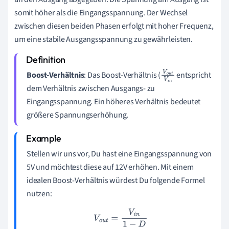
somit höher als die Eingangsspannung. Der Wechsel
zwischen diesen beiden Phasen erfolgt mit hoher Frequenz,
um eine stabile Ausgangsspannung zu gewährleisten.
Boost-Verhältnis
: Das Boost-Verhältnis (
entspricht
V
o
u
dem Verhältnis zwischen Ausgangs- zu
t
V
i
n
Eingangsspannung. Ein höheres Verhältnis bedeutet
größere Spannungserhöhung.
Stellen wir uns vor, Du hast eine Eingangsspannung von
5V und möchtest diese auf 12V erhöhen. Mit einem
idealen Boost-Verhältnis würdest Du folgende Formel
nutzen:
V
o
u
t
=
V
i
n
1
−
D