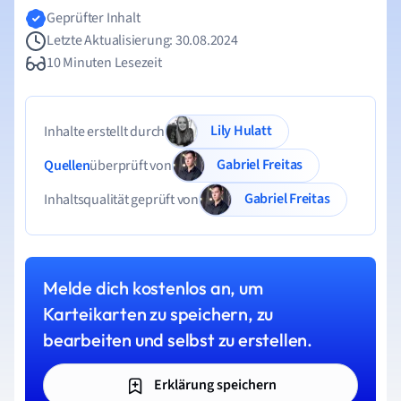
Geprüfter Inhalt
Letzte Aktualisierung: 30.08.2024
10 Minuten Lesezeit
Lily Hulatt
Inhalte erstellt durch
Gabriel Freitas
Quellen
überprüft von
Gabriel Freitas
Inhaltsqualität geprüft von
Melde dich kostenlos an, um
Karteikarten zu speichern, zu
bearbeiten und selbst zu erstellen.
Erklärung speichern