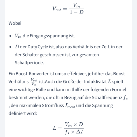
t
V
o
u
t
=
V
i
n
1
−
D
Wobei:
die Eingangsspannung ist.
V
i
n
der Duty Cycle ist, also das Verhältnis der Zeit, in der
D
der Schalter geschlossen ist, zur gesamten
Schaltperiode.
Ein Boost-Konverter ist umso effektiver, je höher das Boost-
Verhältnis
ist.Auch die Größe der Induktivität
spielt
V
o
u
L
eine wichtige Rolle und kann mithilfe der folgenden Formel
t
V
i
n
bestimmt werden, die oft in Bezug auf die Schaltfrequenz
f
, den maximalen Stromfluss
und die Spannung
I
m
a
x
s
definiert wird:
L
=
V
i
n
×
D
f
s
×
Δ
I