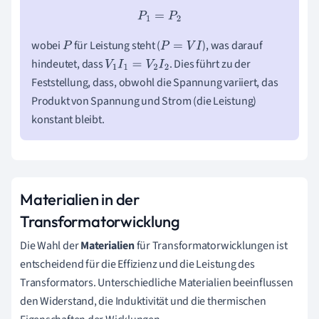
P
1
=
P
2
wobei
für Leistung steht (
), was darauf
P
P
=
V
I
hindeutet, dass
. Dies führt zu der
V
1
I
1
=
V
2
I
2
Feststellung, dass, obwohl die Spannung variiert, das
Produkt von Spannung und Strom (die Leistung)
konstant bleibt.
Materialien in der
Transformatorwicklung
Die Wahl der
Materialien
für Transformatorwicklungen ist
entscheidend für die Effizienz und die Leistung des
Transformators. Unterschiedliche Materialien beeinflussen
den Widerstand, die Induktivität und die thermischen