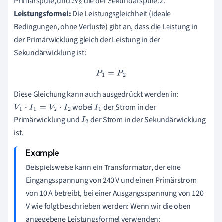
Primärspule, und
die der Sekundärspule.2.
N
2
Leistungsformel:
Die Leistungsgleichheit (ideale
Bedingungen, ohne Verluste) gibt an, dass die Leistung in
der Primärwicklung gleich der Leistung in der
Sekundärwicklung ist:
P
1
=
P
2
Diese Gleichung kann auch ausgedrückt werden in:
wobei
der Strom in der
V
1
⋅
I
1
=
V
2
⋅
I
2
I
1
Primärwicklung und
der Strom in der Sekundärwicklung
I
2
ist.
Beispielsweise kann ein Transformator, der eine
Eingangsspannung von 240 V und einen Primärstrom
von 10 A betreibt, bei einer Ausgangsspannung von 120
V wie folgt beschrieben werden: Wenn wir die oben
angegebene Leistungsformel verwenden: