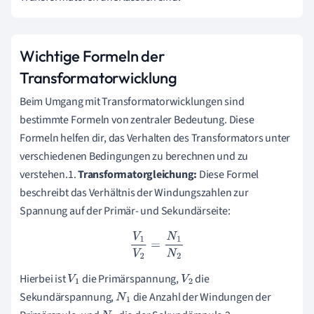
Wichtige Formeln der
Transformatorwicklung
Beim Umgang mit Transformatorwicklungen sind
bestimmte Formeln von zentraler Bedeutung. Diese
Formeln helfen dir, das Verhalten des Transformators unter
verschiedenen Bedingungen zu berechnen und zu
verstehen.1.
Transformatorgleichung:
Diese Formel
beschreibt das Verhältnis der Windungszahlen zur
Spannung auf der Primär- und Sekundärseite:
V
1
V
2
=
N
1
N
2
Hierbei ist
die Primärspannung,
die
V
1
V
2
Sekundärspannung,
die Anzahl der Windungen der
N
1