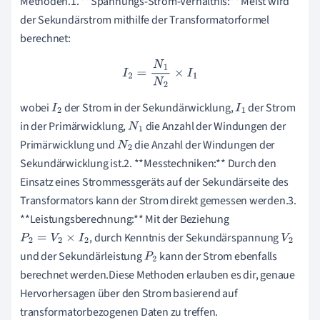
Methoden.1. **Spannungs-Strom-Verhältnis:** Meist wird
der Sekundärstrom mithilfe der Transformatorformel
berechnet:
I
2
=
N
1
N
2
×
I
1
wobei
der Strom in der Sekundärwicklung,
der Strom
I
2
I
1
in der Primärwicklung,
die Anzahl der Windungen der
N
1
Primärwicklung und
die Anzahl der Windungen der
N
2
Sekundärwicklung ist.2. **Messtechniken:** Durch den
Einsatz eines Strommessgeräts auf der Sekundärseite des
Transformators kann der Strom direkt gemessen werden.3.
**Leistungsberechnung:** Mit der Beziehung
, durch Kenntnis der Sekundärspannung
P
2
=
V
2
×
I
2
V
2
und der Sekundärleistung
kann der Strom ebenfalls
P
2
berechnet werden.Diese Methoden erlauben es dir, genaue
Hervorhersagen über den Strom basierend auf
transformatorbezogenen Daten zu treffen.