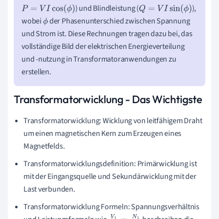
) und Blindleistung (
),
P
=
V
I
cos
(
ϕ
)
Q
=
V
I
sin
(
ϕ
)
wobei
der Phasenunterschied zwischen Spannung
ϕ
und Strom ist. Diese Rechnungen tragen dazu bei, das
vollständige Bild der elektrischen Energieverteilung
und -nutzung in Transformatoranwendungen zu
erstellen.
Transformatorwicklung - Das Wichtigste
Transformatorwicklung: Wicklung von leitfähigem Draht
um einen magnetischen Kern zum Erzeugen eines
Magnetfelds.
Transformatorwicklungsdefinition: Primärwicklung ist
mit der Eingangsquelle und Sekundärwicklung mit der
Last verbunden.
Transformatorwicklung Formeln: Spannungsverhältnis