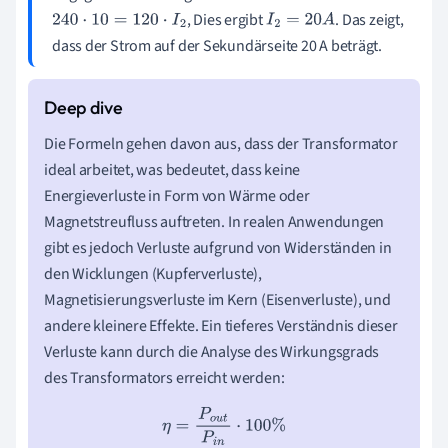
, Dies ergibt
. Das zeigt,
240
⋅
10
=
120
⋅
I
2
I
2
=
20
A
dass der Strom auf der Sekundärseite 20 A beträgt.
Die Formeln gehen davon aus, dass der Transformator
ideal arbeitet, was bedeutet, dass keine
Energieverluste in Form von Wärme oder
Magnetstreufluss auftreten. In realen Anwendungen
gibt es jedoch Verluste aufgrund von Widerständen in
den Wicklungen (Kupferverluste),
Magnetisierungsverluste im Kern (Eisenverluste), und
andere kleinere Effekte. Ein tieferes Verständnis dieser
Verluste kann durch die Analyse des Wirkungsgrads
des Transformators erreicht werden:
η
=
P
o
u
t
P
i
n
⋅
100
%