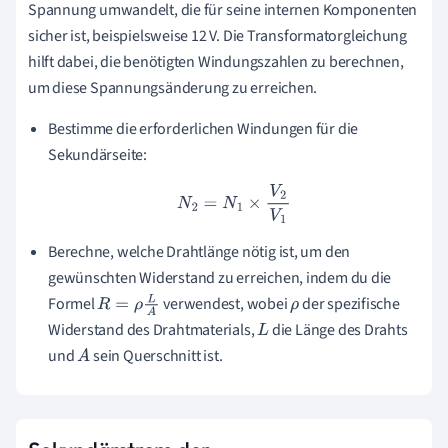
Spannung umwandelt, die für seine internen Komponenten
sicher ist, beispielsweise 12 V. Die Transformatorgleichung
hilft dabei, die benötigten Windungszahlen zu berechnen,
um diese Spannungsänderung zu erreichen.
Bestimme die erforderlichen Windungen für die
Sekundärseite:
N
2
=
N
1
×
V
2
V
1
Berechne, welche Drahtlänge nötig ist, um den
gewünschten Widerstand zu erreichen, indem du die
Formel
verwendest, wobei
der spezifische
R
=
ρ
L
A
ρ
Widerstand des Drahtmaterials,
die Länge des Drahts
L
und
sein Querschnitt ist.
A