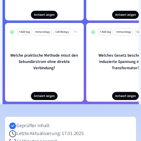
Antwort zeigen
Antwort zeigen
+ Add tag
Immunology
Cell Biology
Mo
+ Add tag
Immunology
Cell
Welche praktische Methode misst den
Welches Gesetz beschre
Sekundärstrom ohne direkte
induzierte Spannung in
Verbindung?
Transformator?
Antwort zeigen
Antwort zeigen
Geprüfter Inhalt
Letzte Aktualisierung: 17.01.2025