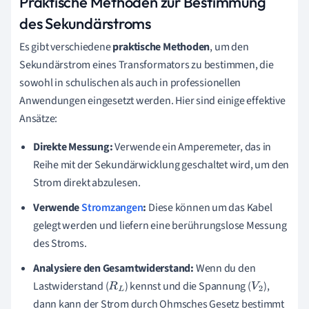
Praktische Methoden zur Bestimmung
des Sekundärstroms
Es gibt verschiedene
praktische Methoden
, um den
Sekundärstrom eines Transformators zu bestimmen, die
sowohl in schulischen als auch in professionellen
Anwendungen eingesetzt werden. Hier sind einige effektive
Ansätze:
Direkte Messung:
Verwende ein Amperemeter, das in
Reihe mit der Sekundärwicklung geschaltet wird, um den
Strom direkt abzulesen.
Verwende
Stromzangen
:
Diese können um das Kabel
gelegt werden und liefern eine berührungslose Messung
des Stroms.
Analysiere den Gesamtwiderstand:
Wenn du den
Lastwiderstand (
) kennst und die Spannung (
),
R
L
V
2
dann kann der Strom durch Ohmsches Gesetz bestimmt