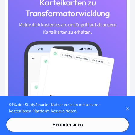
Karteikarten zu
Transformatorwicklung
Melde dich kostenlos an, um Zugriff auf all unsere
Karteikarten zu erhalten.
94% der StudySmarter-Nutzer erzielen mit unserer
kostenlosen Plattform bessere Noten.
Herunterladen