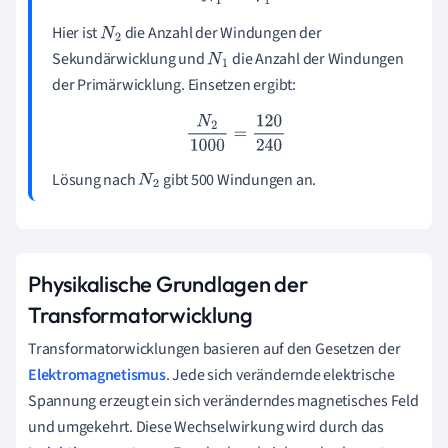
Hier ist
die Anzahl der Windungen der
N
2
Sekundärwicklung und
die Anzahl der Windungen
N
1
der Primärwicklung. Einsetzen ergibt:
N
2
1000
=
120
240
Lösung nach
gibt 500 Windungen an.
N
2
Physikalische Grundlagen der
Transformatorwicklung
Transformatorwicklungen basieren auf den Gesetzen der
Elektromagnetismus
. Jede sich verändernde elektrische
Spannung erzeugt ein sich veränderndes magnetisches Feld
und umgekehrt. Diese Wechselwirkung wird durch das