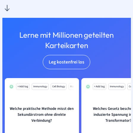
Lerne mit Millionen geteilten
Karteikarten
Leg kostenfrei los
+ Add tag
Immunology
Cell Biology
Mo
+ Add tag
Immunology
Cell
Welche praktische Methode misst den
Welches Gesetz beschre
Sekundärstrom ohne direkte
induzierte Spannung in
Verbindung?
Transformator?