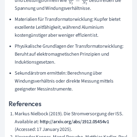
und Leistungsformeln wie
beschreiben die
V
1
V
2
=
N
1
N
Spannung und Windungsverhältnisse.
2
Materialien für Transformatorwicklung: Kupfer bietet
exzellente Leitfähigkeit, während Aluminium
kostengünstiger aber weniger effizient ist.
Physikalische Grundlagen der Transformatorwicklung:
Beruht auf elektromagnetischen Prinzipien und
Induktionsgesetzen.
Sekundärstrom ermitteln: Berechnung über
Windungsverhältnis oder direkte Messung mittels
geeigneter Messinstrumente.
References
Markus Nielbock (2019). Die Stromversorgung der ISS.
Available at:
http://arxiv.org/abs/1912.05454v1
(Accessed: 17 January 2025).