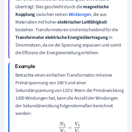
überträgt. Dies geschieht durch die
magnetische
Kopplung
zwischen seinen
Wicklungen
, die aus
Materialien mit hoher
elektrischer Leitfähigkeit
bestehen. Transformatoren sind entscheidend für die
Transformator elektrische Energieübertragung
in
Stromnetzen, da sie die Spannung anpassen und somit
die Effizienz der Energieverteilung erhöhen.
Betrachte einen einfachen Transformator mit einer
Primärspannung von 240 V und einer
Sekundärspannung von 120 V. Wenn die Primärwicklung
1000 Windungen hat, kann die Anzahl der Windungen
der Sekundärwicklung folgendermaßen berechnet
werden:
N
2
N
1
=
V
2
V
1