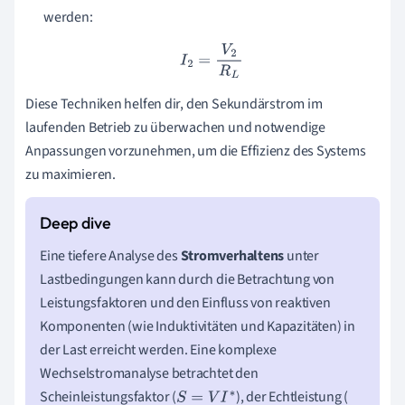
werden:
I
2
=
V
2
R
L
Diese Techniken helfen dir, den Sekundärstrom im
laufenden Betrieb zu überwachen und notwendige
Anpassungen vorzunehmen, um die Effizienz des Systems
zu maximieren.
Eine tiefere Analyse des
Stromverhaltens
unter
Lastbedingungen kann durch die Betrachtung von
Leistungsfaktoren und den Einfluss von reaktiven
Komponenten (wie Induktivitäten und Kapazitäten) in
der Last erreicht werden. Eine komplexe
Wechselstromanalyse betrachtet den
Scheinleistungsfaktor (
), der Echtleistung (
S
=
V
I
∗