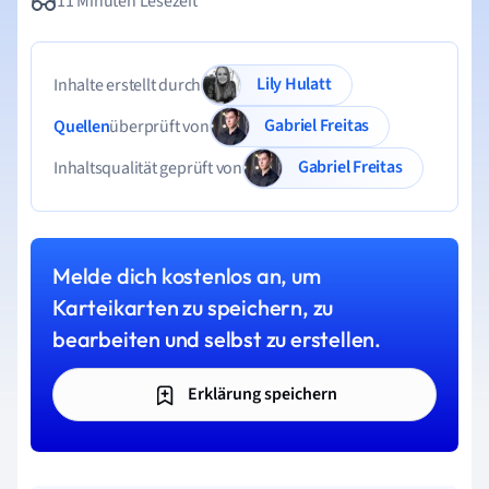
11 Minuten Lesezeit
Lily Hulatt
Inhalte erstellt durch
Gabriel Freitas
Quellen
überprüft von
Gabriel Freitas
Inhaltsqualität geprüft von
Melde dich kostenlos an, um
Karteikarten zu speichern, zu
bearbeiten und selbst zu erstellen.
Erklärung speichern