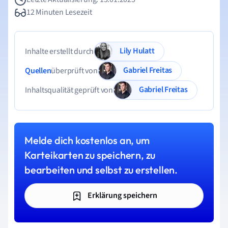
12 Minuten Lesezeit
Lily Hulatt
Inhalte erstellt durch
Gabriel Freitas
Quellen
überprüft von
Gabriel Freitas
Inhaltsqualität geprüft von
Melde dich kostenlos an, um
Karteikarten zu speichern, zu
bearbeiten und selbst zu erstellen.
Erklärung speichern