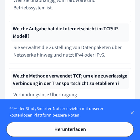
Weil sie unabhängig von Hardware und
Betriebssystem ist.
Welche Aufgabe hat die Internetschicht im TCP/IP-
Modell?
Sie verwaltet die Zustellung von Datenpaketen über
Netzwerke hinweg und nutzt IPv4 oder IPv6.
Welche Methode verwendet TCP, um eine zuverlässige
Verbindung in der Transportschicht zu etablieren?
Verbindungslose Übertragung
94% der StudySmarter-Nutzer erzielen mit unserer
Welche beiden Hauptprotokolle werden in der
kostenlosen Plattform bessere Noten.
Transportschicht der TCP/IP-Architektur verwendet?
Herunterladen
TCP und UDP