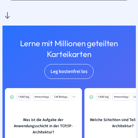
Lerne mit Millionen geteilten
Karteikarten
Leg kostenfrei los
+ Add tag
Immunology
Cell Biology
Mo
+ Add tag
Immunology
Cell
Was ist die Aufgabe der
Welche Schichten sind Teil 
Anwendungsschicht in der TCP/IP-
Architektur?
Architektur?