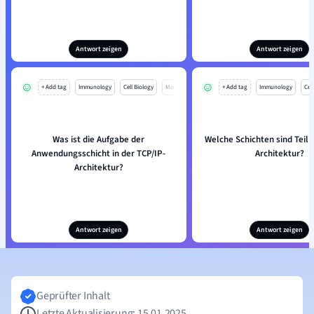
Antwort zeigen
Antwort zeigen
+ Add tag
Immunology
Cell Biology
Mo
+ Add tag
Immunology
Cell
Was ist die Aufgabe der
Welche Schichten sind Teil 
Anwendungsschicht in der TCP/IP-
Architektur?
Architektur?
Antwort zeigen
Antwort zeigen
Geprüfter Inhalt
Letzte Aktualisierung: 15.01.2025