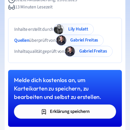
13 Minuten Lesezeit
Lily Hulatt
Inhalte erstellt durch
Gabriel Freitas
Quellen
überprüft von
Gabriel Freitas
Inhaltsqualität geprüft von
Melde dich kostenlos an, um
Karteikarten zu speichern, zu
bearbeiten und selbst zu erstellen.
Erklärung speichern