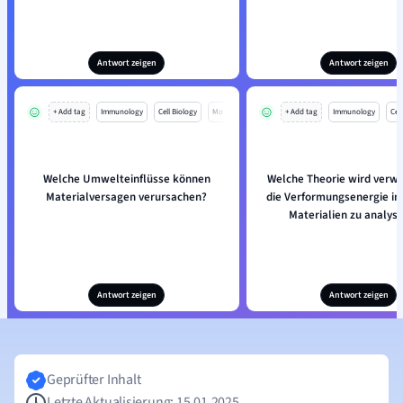
Antwort zeigen
Antwort zeigen
+ Add tag
Immunology
Cell Biology
Mo
+ Add tag
Immunology
Cell
Welche Umwelteinflüsse können
Welche Theorie wird verw
Materialversagen verursachen?
die Verformungsenergie in
Materialien zu analysi
Antwort zeigen
Antwort zeigen
Geprüfter Inhalt
Letzte Aktualisierung: 15.01.2025