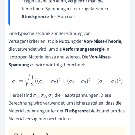
Träger aushalten kann, vergleicht man die
berechnete Spannung mit der zugelassenen
Streckgrenze
des Materials.
Eine typische Technik zur Berechnung von
Versagenskriterien ist die Nutzung der
Von-Mises-Theorie
,
die verwendet wird, um die
Verformungsenergie
in
isotropen Materialien zu analysieren. Die
Von-Mises-
Spannung
wird wie folgt berechnet:
σ
v
σ
v
=
1
2
(
(
σ
1
−
σ
2
)
2
+
(
σ
2
−
σ
3
)
2
+
(
σ
3
−
σ
1
)
2
)
Hierbei sind
die Hauptspannungen. Diese
σ
1
,
σ
2
,
σ
3
Berechnung wird verwendet, um sicherzustellen, dass die
Materialspannung unter der
Fließgrenze
bleibt und um das
Materialversagen zu verhindern.