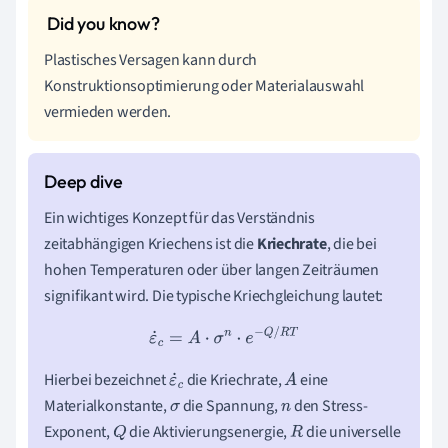
Plastisches Versagen kann durch
Konstruktionsoptimierung oder Materialauswahl
vermieden werden.
Ein wichtiges Konzept für das Verständnis
zeitabhängigen Kriechens ist die
Kriechrate
, die bei
hohen Temperaturen oder über langen Zeiträumen
signifikant wird. Die typische Kriechgleichung lautet:
ε
˙
c
=
A
⋅
σ
n
⋅
e
−
Q
/
R
T
Hierbei bezeichnet
die Kriechrate,
eine
ε
A
Materialkonstante,
die Spannung,
den Stress-
˙
σ
n
Exponent,
die Aktivierungsenergie,
die universelle
Q
c
R