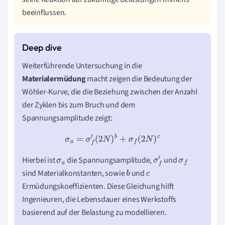
beeinflussen.
Weiterführende Untersuchung in die
Materialermüdung
macht zeigen die Bedeutung der
Wöhler-Kurve, die die Beziehung zwischen der Anzahl
der Zyklen bis zum Bruch und dem
Spannungsamplitude zeigt:
σ
a
=
σ
f
′
(
2
N
)
b
+
σ
f
(
2
N
)
c
Hierbei ist
die Spannungsamplitude,
und
σ
a
σ
f
′
σ
f
sind Materialkonstanten, sowie
und
b
c
Ermüdungskoeffizienten. Diese Gleichung hilft
Ingenieuren, die Lebensdauer eines Werkstoffs
basierend auf der Belastung zu modellieren.