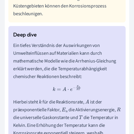
Küstengebieten können den Korrosionsprozess
beschleunigen.
Ein tiefes Verständnis der Auswirkungen von
Umwelteinflüssen auf Materialien kann durch
mathematische Modelle wie die Arrhenius-Gleichung
erklärt werden, die die Temperaturabhängigkeit
chemischer Reaktionen beschreibt:
k
=
A
⋅
e
−
E
a
R
T
Hierbei steht
für die Reaktionsrate,
ist der
k
A
präexponentielle Faktor,
die Aktivierungsenergie,
E
a
R
die universelle Gaskonstante und
die Temperatur in
T
Kelvin. Eine Erhöhung der Temperatur kann die
Korrosionsrate exponentiell steigern, weshalb