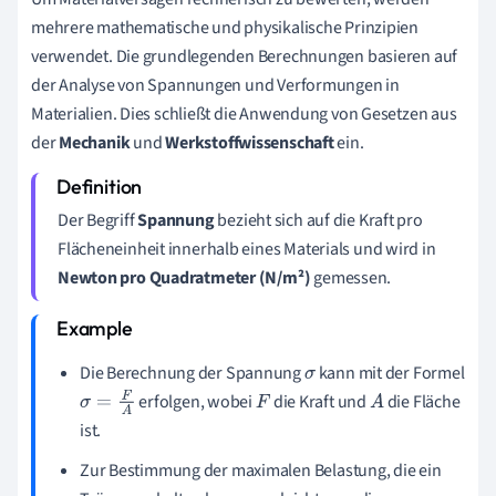
mehrere mathematische und physikalische Prinzipien
verwendet. Die grundlegenden Berechnungen basieren auf
der Analyse von Spannungen und Verformungen in
Materialien. Dies schließt die Anwendung von Gesetzen aus
der
Mechanik
und
Werkstoffwissenschaft
ein.
Der Begriff
Spannung
bezieht sich auf die Kraft pro
Flächeneinheit innerhalb eines Materials und wird in
Newton pro Quadratmeter (N/m²)
gemessen.
Die Berechnung der Spannung
kann mit der Formel
σ
erfolgen, wobei
die Kraft und
die Fläche
σ
=
F
A
F
A
ist.
Zur Bestimmung der maximalen Belastung, die ein