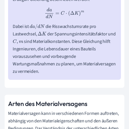
d
a
d
N
=
C
⋅
(
Δ
K
)
m
Dabei ist
die Risswachstumsrate pro
d
a
/
d
N
Lastwechsel,
der Spannungsintensitätsfaktor und
Δ
K
sind Materialkonstanten. Diese Gleichung hilft
C
,
m
Ingenieuren, die Lebensdauer eines Bauteils
vorauszusehen und vorbeugende
Wartungsmaßnahmen zu planen, um Materialversagen
zu vermeiden.
Arten des Materialversagens
Materialversagen kann in verschiedenen Formen auftreten,
abhängig von den Materialeigenschaften und den äußeren
Bedingungen. Das Verständnis der unterschiedlichen Arten