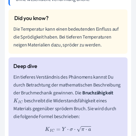
Die Temperatur kann einen bedeutenden Einfluss auf
die Sprödigkeit haben. Bei tieferen Temperaturen
neigen Materialien dazu, spröder zu werden.
Ein tieferes Verständnis des Phänomens kannst Du
durch Betrachtung der mathematischen Beschreibung
der Bruchmechanik gewinnen. Die
Bruchzähigkeit
beschreibt die Widerstandsfähigkeit eines
K
I
C
Materials gegenüber sprödem Bruch. Sie wird durch
die folgende Formel beschrieben:
K
I
C
=
Y
⋅
σ
⋅
π
⋅
a