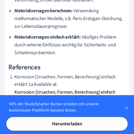
Materialversagen berechnen:
Verwendung
mathematischer Modelle, z.B. Paris-Erdogan-Gleichung,
zur Lebensdauerprognose.
Materialversagen einfach erklärt:
Häufiges Problem
durch externe Einflüsse; wichtig für Sicherheits- und
Schadensprävention.
References
Korrosion [Ursachen, Formen, Berechnung] einfach
erklärt 1a Avaliable at:
Korrosion [Ursachen, Formen, Berechnung] einfach
erklärt 1a
94% der StudySmarter-Nutzer erzielen mit unserer
Korrosionsbeständigkeit - Bumax Avaliable at:
kostenlosen Plattform bessere Noten.
Korrosionsbeständigkeit - Bumax
Materialversagen: Arten & Ursachen | StudySmarter
Herunterladen
Avaliable at: