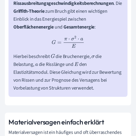
Rissausbreitungsgeschwindigkeitsberechnungen
. Die
Griffith-Theorie
zum Bruch gibt einen wichtigen
Einblick in das Energiespiel zwischen
Oberflächenenergie
und
Gesamtenergie
:
G
=
π
⋅
σ
2
⋅
a
E
Hierbei beschreibt
die Bruchenergie,
die
G
σ
Belastung,
die Risslänge und
den
a
E
Elastizitätsmodul. Diese Gleichung wird zur Bewertung
von Rissen und zur Prognose des Versagens bei
Vorbelastung von Strukturen verwendet.
Materialversagen einfach erklärt
Materialversagen ist ein häufiges und oft überraschendes