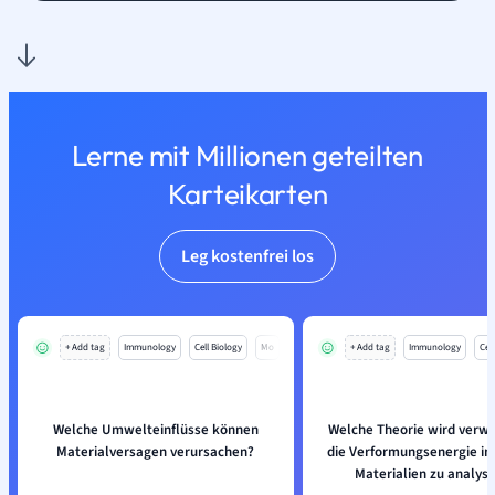
Lerne mit Millionen geteilten
Karteikarten
Leg kostenfrei los
+ Add tag
Immunology
Cell Biology
Mo
+ Add tag
Immunology
Cell
Welche Umwelteinflüsse können
Welche Theorie wird verw
Materialversagen verursachen?
die Verformungsenergie in
Materialien zu analysi